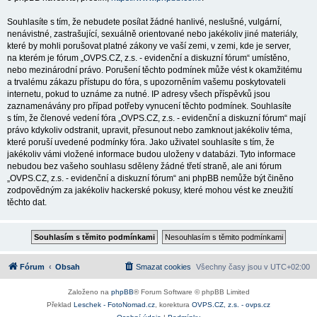
Souhlasíte s tím, že nebudete posílat žádné hanlivé, neslušné, vulgární,
nenávistné, zastrašující, sexuálně orientované nebo jakékoliv jiné materiály,
které by mohli porušovat platné zákony ve vaší zemi, v zemi, kde je server,
na kterém je fórum „OVPS.CZ, z.s. - evidenční a diskuzní fórum“ umístěno,
nebo mezinárodní právo. Porušení těchto podmínek může vést k okamžitému
a trvalému zákazu přístupu do fóra, s upozorněním vašemu poskytovateli
internetu, pokud to uznáme za nutné. IP adresy všech příspěvků jsou
zaznamenávány pro případ potřeby vynucení těchto podmínek. Souhlasíte
s tím, že členové vedení fóra „OVPS.CZ, z.s. - evidenční a diskuzní fórum“ mají
právo kdykoliv odstranit, upravit, přesunout nebo zamknout jakékoliv téma,
které poruší uvedené podmínky fóra. Jako uživatel souhlasíte s tím, že
jakékoliv vámi vložené informace budou uloženy v databázi. Tyto informace
nebudou bez vašeho souhlasu sděleny žádné třetí straně, ale ani fórum
„OVPS.CZ, z.s. - evidenční a diskuzní fórum“ ani phpBB nemůže být činěno
zodpovědným za jakékoliv hackerské pokusy, které mohou vést ke zneužití
těchto dat.
Fórum
Obsah
Smazat cookies
Všechny časy jsou v
UTC+02:00
Založeno na
phpBB
® Forum Software © phpBB Limited
Překlad
Leschek - FotoNomad.cz
, korektura
OVPS.CZ, z.s. - ovps.cz