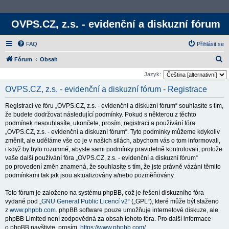
OVPS.CZ, z.s. - evidenční a diskuzní fórum
FAQ
Přihlásit se
H
Fórum
Obsah
l
Jazyk:
e
OVPS.CZ, z.s. - evidenční a diskuzní fórum - Registrace
d
Registrací ve fóru „OVPS.CZ, z.s. - evidenční a diskuzní fórum“ souhlasíte s tím,
a
že budete dodržovat následující podmínky. Pokud s některou z těchto
t
podmínek nesouhlasíte, ukončete, prosím, registraci a používání fóra
„OVPS.CZ, z.s. - evidenční a diskuzní fórum“. Tyto podmínky můžeme kdykoliv
změnit, ale uděláme vše co je v našich silách, abychom vás o tom informovali,
i když by bylo rozumné, abyste sami podmínky pravidelně kontrolovali, protože
vaše další používání fóra „OVPS.CZ, z.s. - evidenční a diskuzní fórum“
po provedení změn znamená, že souhlasíte s tím, že jste právně vázáni těmito
podmínkami tak jak jsou aktualizovány a/nebo pozměňovány.
Toto fórum je založeno na systému phpBB, což je řešení diskuzního fóra
vydané pod „
GNU General Public Licencí v2
“ („GPL“), které může být staženo
z
www.phpbb.com
. phpBB software pouze umožňuje internetové diskuze, ale
phpBB Limited není zodpovědná za obsah tohoto fóra. Pro další informace
o phpBB navštivte, prosím,
https://www.phpbb.com/
.