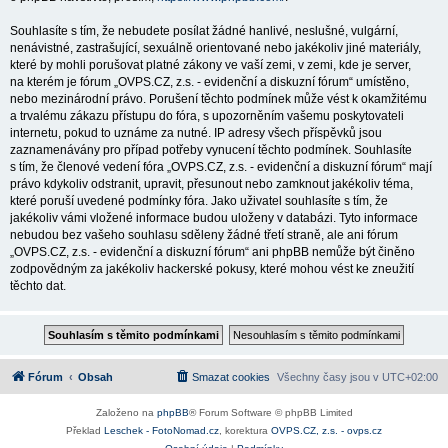
Souhlasíte s tím, že nebudete posílat žádné hanlivé, neslušné, vulgární,
nenávistné, zastrašující, sexuálně orientované nebo jakékoliv jiné materiály,
které by mohli porušovat platné zákony ve vaší zemi, v zemi, kde je server,
na kterém je fórum „OVPS.CZ, z.s. - evidenční a diskuzní fórum“ umístěno,
nebo mezinárodní právo. Porušení těchto podmínek může vést k okamžitému
a trvalému zákazu přístupu do fóra, s upozorněním vašemu poskytovateli
internetu, pokud to uznáme za nutné. IP adresy všech příspěvků jsou
zaznamenávány pro případ potřeby vynucení těchto podmínek. Souhlasíte
s tím, že členové vedení fóra „OVPS.CZ, z.s. - evidenční a diskuzní fórum“ mají
právo kdykoliv odstranit, upravit, přesunout nebo zamknout jakékoliv téma,
které poruší uvedené podmínky fóra. Jako uživatel souhlasíte s tím, že
jakékoliv vámi vložené informace budou uloženy v databázi. Tyto informace
nebudou bez vašeho souhlasu sděleny žádné třetí straně, ale ani fórum
„OVPS.CZ, z.s. - evidenční a diskuzní fórum“ ani phpBB nemůže být činěno
zodpovědným za jakékoliv hackerské pokusy, které mohou vést ke zneužití
těchto dat.
Fórum
Obsah
Smazat cookies
Všechny časy jsou v
UTC+02:00
Založeno na
phpBB
® Forum Software © phpBB Limited
Překlad
Leschek - FotoNomad.cz
, korektura
OVPS.CZ, z.s. - ovps.cz