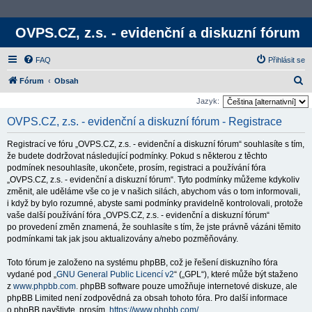
OVPS.CZ, z.s. - evidenční a diskuzní fórum
FAQ
Přihlásit se
H
Fórum
Obsah
l
Jazyk:
e
OVPS.CZ, z.s. - evidenční a diskuzní fórum - Registrace
d
Registrací ve fóru „OVPS.CZ, z.s. - evidenční a diskuzní fórum“ souhlasíte s tím,
a
že budete dodržovat následující podmínky. Pokud s některou z těchto
t
podmínek nesouhlasíte, ukončete, prosím, registraci a používání fóra
„OVPS.CZ, z.s. - evidenční a diskuzní fórum“. Tyto podmínky můžeme kdykoliv
změnit, ale uděláme vše co je v našich silách, abychom vás o tom informovali,
i když by bylo rozumné, abyste sami podmínky pravidelně kontrolovali, protože
vaše další používání fóra „OVPS.CZ, z.s. - evidenční a diskuzní fórum“
po provedení změn znamená, že souhlasíte s tím, že jste právně vázáni těmito
podmínkami tak jak jsou aktualizovány a/nebo pozměňovány.
Toto fórum je založeno na systému phpBB, což je řešení diskuzního fóra
vydané pod „
GNU General Public Licencí v2
“ („GPL“), které může být staženo
z
www.phpbb.com
. phpBB software pouze umožňuje internetové diskuze, ale
phpBB Limited není zodpovědná za obsah tohoto fóra. Pro další informace
o phpBB navštivte, prosím,
https://www.phpbb.com/
.