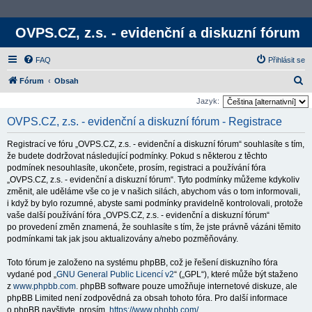
OVPS.CZ, z.s. - evidenční a diskuzní fórum
FAQ
Přihlásit se
H
Fórum
Obsah
l
Jazyk:
e
OVPS.CZ, z.s. - evidenční a diskuzní fórum - Registrace
d
Registrací ve fóru „OVPS.CZ, z.s. - evidenční a diskuzní fórum“ souhlasíte s tím,
a
že budete dodržovat následující podmínky. Pokud s některou z těchto
t
podmínek nesouhlasíte, ukončete, prosím, registraci a používání fóra
„OVPS.CZ, z.s. - evidenční a diskuzní fórum“. Tyto podmínky můžeme kdykoliv
změnit, ale uděláme vše co je v našich silách, abychom vás o tom informovali,
i když by bylo rozumné, abyste sami podmínky pravidelně kontrolovali, protože
vaše další používání fóra „OVPS.CZ, z.s. - evidenční a diskuzní fórum“
po provedení změn znamená, že souhlasíte s tím, že jste právně vázáni těmito
podmínkami tak jak jsou aktualizovány a/nebo pozměňovány.
Toto fórum je založeno na systému phpBB, což je řešení diskuzního fóra
vydané pod „
GNU General Public Licencí v2
“ („GPL“), které může být staženo
z
www.phpbb.com
. phpBB software pouze umožňuje internetové diskuze, ale
phpBB Limited není zodpovědná za obsah tohoto fóra. Pro další informace
o phpBB navštivte, prosím,
https://www.phpbb.com/
.