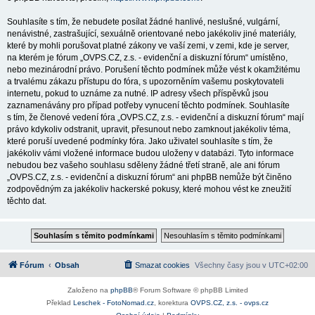
Souhlasíte s tím, že nebudete posílat žádné hanlivé, neslušné, vulgární,
nenávistné, zastrašující, sexuálně orientované nebo jakékoliv jiné materiály,
které by mohli porušovat platné zákony ve vaší zemi, v zemi, kde je server,
na kterém je fórum „OVPS.CZ, z.s. - evidenční a diskuzní fórum“ umístěno,
nebo mezinárodní právo. Porušení těchto podmínek může vést k okamžitému
a trvalému zákazu přístupu do fóra, s upozorněním vašemu poskytovateli
internetu, pokud to uznáme za nutné. IP adresy všech příspěvků jsou
zaznamenávány pro případ potřeby vynucení těchto podmínek. Souhlasíte
s tím, že členové vedení fóra „OVPS.CZ, z.s. - evidenční a diskuzní fórum“ mají
právo kdykoliv odstranit, upravit, přesunout nebo zamknout jakékoliv téma,
které poruší uvedené podmínky fóra. Jako uživatel souhlasíte s tím, že
jakékoliv vámi vložené informace budou uloženy v databázi. Tyto informace
nebudou bez vašeho souhlasu sděleny žádné třetí straně, ale ani fórum
„OVPS.CZ, z.s. - evidenční a diskuzní fórum“ ani phpBB nemůže být činěno
zodpovědným za jakékoliv hackerské pokusy, které mohou vést ke zneužití
těchto dat.
Fórum
Obsah
Smazat cookies
Všechny časy jsou v
UTC+02:00
Založeno na
phpBB
® Forum Software © phpBB Limited
Překlad
Leschek - FotoNomad.cz
, korektura
OVPS.CZ, z.s. - ovps.cz