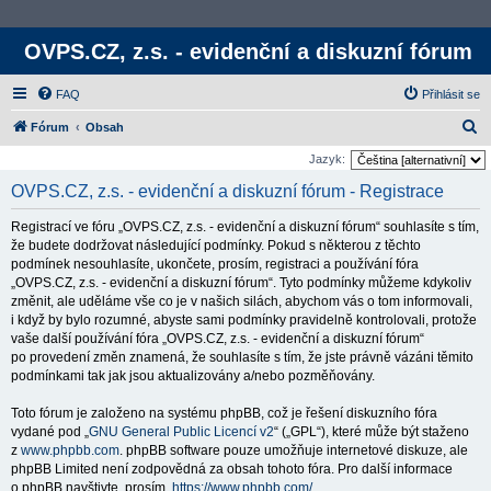
OVPS.CZ, z.s. - evidenční a diskuzní fórum
FAQ
Přihlásit se
H
Fórum
Obsah
l
Jazyk:
e
OVPS.CZ, z.s. - evidenční a diskuzní fórum - Registrace
d
Registrací ve fóru „OVPS.CZ, z.s. - evidenční a diskuzní fórum“ souhlasíte s tím,
a
že budete dodržovat následující podmínky. Pokud s některou z těchto
t
podmínek nesouhlasíte, ukončete, prosím, registraci a používání fóra
„OVPS.CZ, z.s. - evidenční a diskuzní fórum“. Tyto podmínky můžeme kdykoliv
změnit, ale uděláme vše co je v našich silách, abychom vás o tom informovali,
i když by bylo rozumné, abyste sami podmínky pravidelně kontrolovali, protože
vaše další používání fóra „OVPS.CZ, z.s. - evidenční a diskuzní fórum“
po provedení změn znamená, že souhlasíte s tím, že jste právně vázáni těmito
podmínkami tak jak jsou aktualizovány a/nebo pozměňovány.
Toto fórum je založeno na systému phpBB, což je řešení diskuzního fóra
vydané pod „
GNU General Public Licencí v2
“ („GPL“), které může být staženo
z
www.phpbb.com
. phpBB software pouze umožňuje internetové diskuze, ale
phpBB Limited není zodpovědná za obsah tohoto fóra. Pro další informace
o phpBB navštivte, prosím,
https://www.phpbb.com/
.