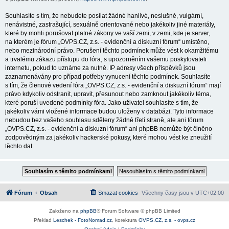
Souhlasíte s tím, že nebudete posílat žádné hanlivé, neslušné, vulgární,
nenávistné, zastrašující, sexuálně orientované nebo jakékoliv jiné materiály,
které by mohli porušovat platné zákony ve vaší zemi, v zemi, kde je server,
na kterém je fórum „OVPS.CZ, z.s. - evidenční a diskuzní fórum“ umístěno,
nebo mezinárodní právo. Porušení těchto podmínek může vést k okamžitému
a trvalému zákazu přístupu do fóra, s upozorněním vašemu poskytovateli
internetu, pokud to uznáme za nutné. IP adresy všech příspěvků jsou
zaznamenávány pro případ potřeby vynucení těchto podmínek. Souhlasíte
s tím, že členové vedení fóra „OVPS.CZ, z.s. - evidenční a diskuzní fórum“ mají
právo kdykoliv odstranit, upravit, přesunout nebo zamknout jakékoliv téma,
které poruší uvedené podmínky fóra. Jako uživatel souhlasíte s tím, že
jakékoliv vámi vložené informace budou uloženy v databázi. Tyto informace
nebudou bez vašeho souhlasu sděleny žádné třetí straně, ale ani fórum
„OVPS.CZ, z.s. - evidenční a diskuzní fórum“ ani phpBB nemůže být činěno
zodpovědným za jakékoliv hackerské pokusy, které mohou vést ke zneužití
těchto dat.
Fórum
Obsah
Smazat cookies
Všechny časy jsou v
UTC+02:00
Založeno na
phpBB
® Forum Software © phpBB Limited
Překlad
Leschek - FotoNomad.cz
, korektura
OVPS.CZ, z.s. - ovps.cz