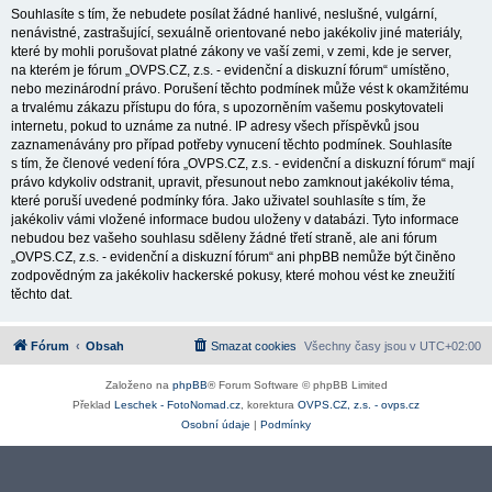
Souhlasíte s tím, že nebudete posílat žádné hanlivé, neslušné, vulgární,
nenávistné, zastrašující, sexuálně orientované nebo jakékoliv jiné materiály,
které by mohli porušovat platné zákony ve vaší zemi, v zemi, kde je server,
na kterém je fórum „OVPS.CZ, z.s. - evidenční a diskuzní fórum“ umístěno,
nebo mezinárodní právo. Porušení těchto podmínek může vést k okamžitému
a trvalému zákazu přístupu do fóra, s upozorněním vašemu poskytovateli
internetu, pokud to uznáme za nutné. IP adresy všech příspěvků jsou
zaznamenávány pro případ potřeby vynucení těchto podmínek. Souhlasíte
s tím, že členové vedení fóra „OVPS.CZ, z.s. - evidenční a diskuzní fórum“ mají
právo kdykoliv odstranit, upravit, přesunout nebo zamknout jakékoliv téma,
které poruší uvedené podmínky fóra. Jako uživatel souhlasíte s tím, že
jakékoliv vámi vložené informace budou uloženy v databázi. Tyto informace
nebudou bez vašeho souhlasu sděleny žádné třetí straně, ale ani fórum
„OVPS.CZ, z.s. - evidenční a diskuzní fórum“ ani phpBB nemůže být činěno
zodpovědným za jakékoliv hackerské pokusy, které mohou vést ke zneužití
těchto dat.
Fórum
Obsah
Smazat cookies
Všechny časy jsou v
UTC+02:00
Založeno na
phpBB
® Forum Software © phpBB Limited
Překlad
Leschek - FotoNomad.cz
, korektura
OVPS.CZ, z.s. - ovps.cz
Osobní údaje
|
Podmínky