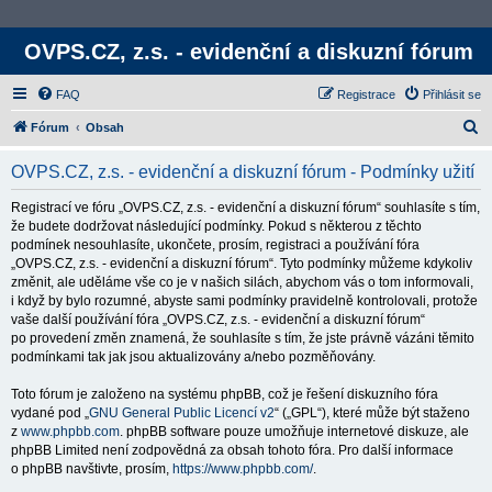
OVPS.CZ, z.s. - evidenční a diskuzní fórum
FAQ
Registrace
Přihlásit se
H
Fórum
Obsah
l
OVPS.CZ, z.s. - evidenční a diskuzní fórum - Podmínky užití
e
d
Registrací ve fóru „OVPS.CZ, z.s. - evidenční a diskuzní fórum“ souhlasíte s tím,
že budete dodržovat následující podmínky. Pokud s některou z těchto
a
podmínek nesouhlasíte, ukončete, prosím, registraci a používání fóra
t
„OVPS.CZ, z.s. - evidenční a diskuzní fórum“. Tyto podmínky můžeme kdykoliv
změnit, ale uděláme vše co je v našich silách, abychom vás o tom informovali,
i když by bylo rozumné, abyste sami podmínky pravidelně kontrolovali, protože
vaše další používání fóra „OVPS.CZ, z.s. - evidenční a diskuzní fórum“
po provedení změn znamená, že souhlasíte s tím, že jste právně vázáni těmito
podmínkami tak jak jsou aktualizovány a/nebo pozměňovány.
Toto fórum je založeno na systému phpBB, což je řešení diskuzního fóra
vydané pod „
GNU General Public Licencí v2
“ („GPL“), které může být staženo
z
www.phpbb.com
. phpBB software pouze umožňuje internetové diskuze, ale
phpBB Limited není zodpovědná za obsah tohoto fóra. Pro další informace
o phpBB navštivte, prosím,
https://www.phpbb.com/
.