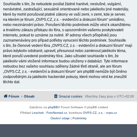
Souhlasíte s tím, že nebudete posílat žádné hanlivé, neslušné, vulgární,
nenávistné, zastrašující, sexuálně orientované nebo jakékoliv jiné materiály,
které by mohli porušovat platné zákony ve vaší zemi, v zemi, kde je server,
na kterém je fórum „OVPS.CZ, z.s. - evidenční a diskuzní fórum“ umístěno,
nebo mezinárodní právo. Porušení těchto podmínek může vést k okamžitému
a trvalému zákazu přístupu do fóra, s upozorněním vašemu poskytovateli
internetu, pokud to uznáme za nutné. IP adresy všech příspěvků jsou
zaznamenávány pro případ potřeby vynucení těchto podmínek. Souhlasíte
s tím, že členové vedení fóra „OVPS.CZ, z.s. - evidenční a diskuzní fórum“ mají
právo kdykoliv odstranit, upravit, přesunout nebo zamknout jakékoliv téma,
které poruší uvedené podmínky fóra. Jako uživatel souhlasíte s tím, že
jakékoliv vámi vložené informace budou uloženy v databázi. Tyto informace
nebudou bez vašeho souhlasu sděleny žádné třetí straně, ale ani fórum
„OVPS.CZ, z.s. - evidenční a diskuzní fórum“ ani phpBB nemůže být činěno
zodpovědným za jakékoliv hackerské pokusy, které mohou vést ke zneužití
těchto dat.
Fórum
Obsah
Smazat cookies
Všechny časy jsou v
UTC+02:00
Založeno na
phpBB
® Forum Software © phpBB Limited
Překlad
Leschek - FotoNomad.cz
, korektura
OVPS.CZ, z.s. - ovps.cz
Osobní údaje
|
Podmínky