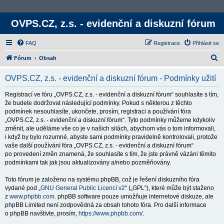
OVPS.CZ, z.s. - evidenční a diskuzní fórum
FAQ
Registrace
Přihlásit se
H
Fórum
Obsah
l
OVPS.CZ, z.s. - evidenční a diskuzní fórum - Podmínky užití
e
d
Registrací ve fóru „OVPS.CZ, z.s. - evidenční a diskuzní fórum“ souhlasíte s tím,
že budete dodržovat následující podmínky. Pokud s některou z těchto
a
podmínek nesouhlasíte, ukončete, prosím, registraci a používání fóra
t
„OVPS.CZ, z.s. - evidenční a diskuzní fórum“. Tyto podmínky můžeme kdykoliv
změnit, ale uděláme vše co je v našich silách, abychom vás o tom informovali,
i když by bylo rozumné, abyste sami podmínky pravidelně kontrolovali, protože
vaše další používání fóra „OVPS.CZ, z.s. - evidenční a diskuzní fórum“
po provedení změn znamená, že souhlasíte s tím, že jste právně vázáni těmito
podmínkami tak jak jsou aktualizovány a/nebo pozměňovány.
Toto fórum je založeno na systému phpBB, což je řešení diskuzního fóra
vydané pod „
GNU General Public Licencí v2
“ („GPL“), které může být staženo
z
www.phpbb.com
. phpBB software pouze umožňuje internetové diskuze, ale
phpBB Limited není zodpovědná za obsah tohoto fóra. Pro další informace
o phpBB navštivte, prosím,
https://www.phpbb.com/
.