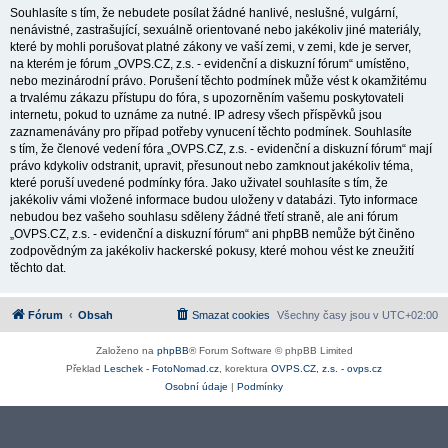
Souhlasíte s tím, že nebudete posílat žádné hanlivé, neslušné, vulgární,
nenávistné, zastrašující, sexuálně orientované nebo jakékoliv jiné materiály,
které by mohli porušovat platné zákony ve vaší zemi, v zemi, kde je server,
na kterém je fórum „OVPS.CZ, z.s. - evidenční a diskuzní fórum“ umístěno,
nebo mezinárodní právo. Porušení těchto podmínek může vést k okamžitému
a trvalému zákazu přístupu do fóra, s upozorněním vašemu poskytovateli
internetu, pokud to uznáme za nutné. IP adresy všech příspěvků jsou
zaznamenávány pro případ potřeby vynucení těchto podmínek. Souhlasíte
s tím, že členové vedení fóra „OVPS.CZ, z.s. - evidenční a diskuzní fórum“ mají
právo kdykoliv odstranit, upravit, přesunout nebo zamknout jakékoliv téma,
které poruší uvedené podmínky fóra. Jako uživatel souhlasíte s tím, že
jakékoliv vámi vložené informace budou uloženy v databázi. Tyto informace
nebudou bez vašeho souhlasu sděleny žádné třetí straně, ale ani fórum
„OVPS.CZ, z.s. - evidenční a diskuzní fórum“ ani phpBB nemůže být činěno
zodpovědným za jakékoliv hackerské pokusy, které mohou vést ke zneužití
těchto dat.
Fórum
Obsah
Smazat cookies
Všechny časy jsou v
UTC+02:00
Založeno na
phpBB
® Forum Software © phpBB Limited
Překlad
Leschek - FotoNomad.cz
, korektura
OVPS.CZ, z.s. - ovps.cz
Osobní údaje
|
Podmínky