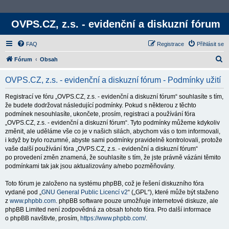
OVPS.CZ, z.s. - evidenční a diskuzní fórum
FAQ
Registrace
Přihlásit se
H
Fórum
Obsah
l
OVPS.CZ, z.s. - evidenční a diskuzní fórum - Podmínky užití
e
d
Registrací ve fóru „OVPS.CZ, z.s. - evidenční a diskuzní fórum“ souhlasíte s tím,
že budete dodržovat následující podmínky. Pokud s některou z těchto
a
podmínek nesouhlasíte, ukončete, prosím, registraci a používání fóra
t
„OVPS.CZ, z.s. - evidenční a diskuzní fórum“. Tyto podmínky můžeme kdykoliv
změnit, ale uděláme vše co je v našich silách, abychom vás o tom informovali,
i když by bylo rozumné, abyste sami podmínky pravidelně kontrolovali, protože
vaše další používání fóra „OVPS.CZ, z.s. - evidenční a diskuzní fórum“
po provedení změn znamená, že souhlasíte s tím, že jste právně vázáni těmito
podmínkami tak jak jsou aktualizovány a/nebo pozměňovány.
Toto fórum je založeno na systému phpBB, což je řešení diskuzního fóra
vydané pod „
GNU General Public Licencí v2
“ („GPL“), které může být staženo
z
www.phpbb.com
. phpBB software pouze umožňuje internetové diskuze, ale
phpBB Limited není zodpovědná za obsah tohoto fóra. Pro další informace
o phpBB navštivte, prosím,
https://www.phpbb.com/
.