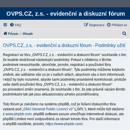
OVPS.CZ, z.s. - evidenční a diskuzní fórum
FAQ
Registrace
Přihlásit se
H
Fórum
Obsah
l
OVPS.CZ, z.s. - evidenční a diskuzní fórum - Podmínky užití
e
d
Registrací ve fóru „OVPS.CZ, z.s. - evidenční a diskuzní fórum“ souhlasíte s tím,
že budete dodržovat následující podmínky. Pokud s některou z těchto
a
podmínek nesouhlasíte, ukončete, prosím, registraci a používání fóra
t
„OVPS.CZ, z.s. - evidenční a diskuzní fórum“. Tyto podmínky můžeme kdykoliv
změnit, ale uděláme vše co je v našich silách, abychom vás o tom informovali,
i když by bylo rozumné, abyste sami podmínky pravidelně kontrolovali, protože
vaše další používání fóra „OVPS.CZ, z.s. - evidenční a diskuzní fórum“
po provedení změn znamená, že souhlasíte s tím, že jste právně vázáni těmito
podmínkami tak jak jsou aktualizovány a/nebo pozměňovány.
Toto fórum je založeno na systému phpBB, což je řešení diskuzního fóra
vydané pod „
GNU General Public Licencí v2
“ („GPL“), které může být staženo
z
www.phpbb.com
. phpBB software pouze umožňuje internetové diskuze, ale
phpBB Limited není zodpovědná za obsah tohoto fóra. Pro další informace
o phpBB navštivte, prosím,
https://www.phpbb.com/
.