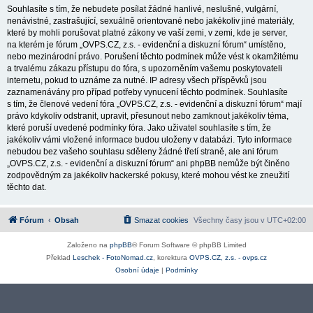
Souhlasíte s tím, že nebudete posílat žádné hanlivé, neslušné, vulgární,
nenávistné, zastrašující, sexuálně orientované nebo jakékoliv jiné materiály,
které by mohli porušovat platné zákony ve vaší zemi, v zemi, kde je server,
na kterém je fórum „OVPS.CZ, z.s. - evidenční a diskuzní fórum“ umístěno,
nebo mezinárodní právo. Porušení těchto podmínek může vést k okamžitému
a trvalému zákazu přístupu do fóra, s upozorněním vašemu poskytovateli
internetu, pokud to uznáme za nutné. IP adresy všech příspěvků jsou
zaznamenávány pro případ potřeby vynucení těchto podmínek. Souhlasíte
s tím, že členové vedení fóra „OVPS.CZ, z.s. - evidenční a diskuzní fórum“ mají
právo kdykoliv odstranit, upravit, přesunout nebo zamknout jakékoliv téma,
které poruší uvedené podmínky fóra. Jako uživatel souhlasíte s tím, že
jakékoliv vámi vložené informace budou uloženy v databázi. Tyto informace
nebudou bez vašeho souhlasu sděleny žádné třetí straně, ale ani fórum
„OVPS.CZ, z.s. - evidenční a diskuzní fórum“ ani phpBB nemůže být činěno
zodpovědným za jakékoliv hackerské pokusy, které mohou vést ke zneužití
těchto dat.
Fórum
Obsah
Smazat cookies
Všechny časy jsou v
UTC+02:00
Založeno na
phpBB
® Forum Software © phpBB Limited
Překlad
Leschek - FotoNomad.cz
, korektura
OVPS.CZ, z.s. - ovps.cz
Osobní údaje
|
Podmínky