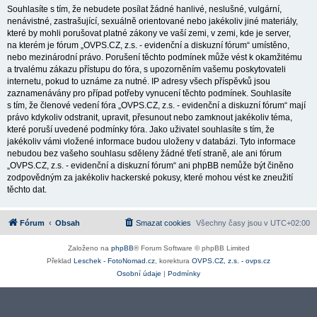
Souhlasíte s tím, že nebudete posílat žádné hanlivé, neslušné, vulgární,
nenávistné, zastrašující, sexuálně orientované nebo jakékoliv jiné materiály,
které by mohli porušovat platné zákony ve vaší zemi, v zemi, kde je server,
na kterém je fórum „OVPS.CZ, z.s. - evidenční a diskuzní fórum“ umístěno,
nebo mezinárodní právo. Porušení těchto podmínek může vést k okamžitému
a trvalému zákazu přístupu do fóra, s upozorněním vašemu poskytovateli
internetu, pokud to uznáme za nutné. IP adresy všech příspěvků jsou
zaznamenávány pro případ potřeby vynucení těchto podmínek. Souhlasíte
s tím, že členové vedení fóra „OVPS.CZ, z.s. - evidenční a diskuzní fórum“ mají
právo kdykoliv odstranit, upravit, přesunout nebo zamknout jakékoliv téma,
které poruší uvedené podmínky fóra. Jako uživatel souhlasíte s tím, že
jakékoliv vámi vložené informace budou uloženy v databázi. Tyto informace
nebudou bez vašeho souhlasu sděleny žádné třetí straně, ale ani fórum
„OVPS.CZ, z.s. - evidenční a diskuzní fórum“ ani phpBB nemůže být činěno
zodpovědným za jakékoliv hackerské pokusy, které mohou vést ke zneužití
těchto dat.
Fórum
Obsah
Smazat cookies
Všechny časy jsou v
UTC+02:00
Založeno na
phpBB
® Forum Software © phpBB Limited
Překlad
Leschek - FotoNomad.cz
, korektura
OVPS.CZ, z.s. - ovps.cz
Osobní údaje
|
Podmínky