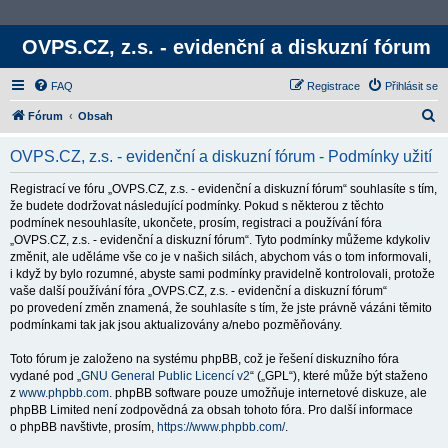
OVPS.CZ, z.s. - evidenční a diskuzní fórum
FAQ
Registrace
Přihlásit se
H
Fórum
Obsah
l
OVPS.CZ, z.s. - evidenční a diskuzní fórum - Podmínky užití
e
d
Registrací ve fóru „OVPS.CZ, z.s. - evidenční a diskuzní fórum“ souhlasíte s tím,
že budete dodržovat následující podmínky. Pokud s některou z těchto
a
podmínek nesouhlasíte, ukončete, prosím, registraci a používání fóra
t
„OVPS.CZ, z.s. - evidenční a diskuzní fórum“. Tyto podmínky můžeme kdykoliv
změnit, ale uděláme vše co je v našich silách, abychom vás o tom informovali,
i když by bylo rozumné, abyste sami podmínky pravidelně kontrolovali, protože
vaše další používání fóra „OVPS.CZ, z.s. - evidenční a diskuzní fórum“
po provedení změn znamená, že souhlasíte s tím, že jste právně vázáni těmito
podmínkami tak jak jsou aktualizovány a/nebo pozměňovány.
Toto fórum je založeno na systému phpBB, což je řešení diskuzního fóra
vydané pod „
GNU General Public Licencí v2
“ („GPL“), které může být staženo
z
www.phpbb.com
. phpBB software pouze umožňuje internetové diskuze, ale
phpBB Limited není zodpovědná za obsah tohoto fóra. Pro další informace
o phpBB navštivte, prosím,
https://www.phpbb.com/
.