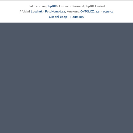
Založeno na
phpBB
® Forum Software © phpBB Limited
Překlad
Leschek - FotoNomad.cz
, korektura
OVPS.CZ, z.s. - ovps.cz
Osobní údaje
|
Podmínky