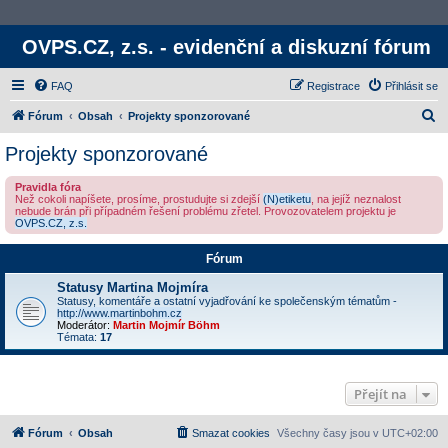
OVPS.CZ, z.s. - evidenční a diskuzní fórum
FAQ
Registrace
Přihlásit se
H
Fórum
Obsah
Projekty sponzorované
l
Projekty sponzorované
e
Pravidla fóra
d
Než cokoli napíšete, prosíme, prostudujte si zdejší
(N)etiketu
, na jejíž neznalost
nebude brán při případném řešení problému zřetel. Provozovatelem projektu je
a
OVPS.CZ, z.s.
t
Fórum
Statusy Martina Mojmíra
Statusy, komentáře a ostatní vyjadřování ke společenským tématům -
http://www.martinbohm.cz
Moderátor:
Martin Mojmír Böhm
Témata:
17
Přejít na
Fórum
Obsah
Smazat cookies
Všechny časy jsou v
UTC+02:00