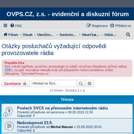
OVPS.CZ, z.s. - evidenční a diskuzní fórum
FAQ
Registrace
Přihlásit se
H
Fórum
Obsah
Ukončené projekty
Svobodný vysílač CS (SVCS)
Hlavní kategorie
Otázky posluchačů vyžadující odpovědi provozovatele rádia
l
Otázky posluchačů vyžadující odpovědi
e
provozovatele rádia
d
Pravidla fóra
a
Než cokoli napíšete, prosíme, prostudujte si zdejší stručnou (N)etiketu (přímý odkaz
ZDE
), na jejíž neznalost nebude brán při případném řešení problému zřetel.
t
Děkujeme. Tým interForum.cz
Hledat
Rozšířené vyhledávání
Zamčeno
10 témat • Stránka
1
z
1
Témata
Poslech SVCS na přenosném internetovém rádiu
Poslední příspěvek od
wereruna
«
09.05.2018 21:50
Odpovědi:
7
Nedostupnost 23.9.
Poslední příspěvek od
Michal Mauser
«
23.09.2020 20:41
Odpovědi:
1