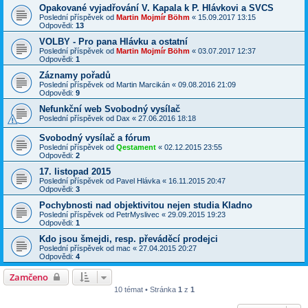
Opakované vyjadřování V. Kapala k P. Hlávkovi a SVCS
Poslední příspěvek od
Martin Mojmír Böhm
«
15.09.2017 13:15
Odpovědi:
13
VOLBY - Pro pana Hlávku a ostatní
Poslední příspěvek od
Martin Mojmír Böhm
«
03.07.2017 12:37
Odpovědi:
1
Záznamy pořadů
Poslední příspěvek od
Martin Marcikán
«
09.08.2016 21:09
Odpovědi:
9
Nefunkční web Svobodný vysílač
Poslední příspěvek od
Dax
«
27.06.2016 18:18
Svobodný vysílač a fórum
Poslední příspěvek od
Qestament
«
02.12.2015 23:55
Odpovědi:
2
17. listopad 2015
Poslední příspěvek od
Pavel Hlávka
«
16.11.2015 20:47
Odpovědi:
3
Pochybnosti nad objektivitou nejen studia Kladno
Poslední příspěvek od
PetrMyslivec
«
29.09.2015 19:23
Odpovědi:
1
Kdo jsou šmejdi, resp. převáděcí prodejci
Poslední příspěvek od
mac
«
27.04.2015 20:27
Odpovědi:
4
Zamčeno
10 témat • Stránka
1
z
1