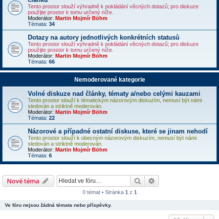
Tento prostor slouží výhradně k pokládání věcných dotazů; pro diskuze
použijte prostor k tomu určený níže.
Moderátor:
Martin Mojmír Böhm
Témata:
34
Dotazy na autory jednotlivých konkrétních statusů
Tento prostor slouží výhradně k pokládání věcných dotazů; pro diskuze
použijte prostor k tomu určený níže.
Moderátor:
Martin Mojmír Böhm
Témata:
66
Nemoderované kategorie
Volné diskuze nad články, tématy a/nebo celými kauzami
Tento prostor slouží k tématickým názorovým diskuzím, nemusí být námi
sledován a striktně moderován.
Moderátor:
Martin Mojmír Böhm
Témata:
22
Názorové a případné ostatní diskuse, které se jinam nehodí
Tento prostor slouží k obecným názorovým diskuzím, nemusí být námi
sledován a striktně moderován.
Moderátor:
Martin Mojmír Böhm
Témata:
6
Hledat
Rozšířené vyhledává
Nové téma
0 témat • Stránka
1
z
1
Ve fóru nejsou žádná témata nebo příspěvky.