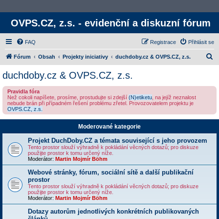
OVPS.CZ, z.s. - evidenční a diskuzní fórum
FAQ
Registrace
Přihlásit se
H
Fórum
Obsah
Projekty iniciativy
duchdoby.cz & OVPS.CZ, z.s.
l
duchdoby.cz & OVPS.CZ, z.s.
e
Pravidla fóra
d
Než cokoli napíšete, prosíme, prostudujte si zdejší
(N)etiketu
, na jejíž neznalost
nebude brán při případném řešení problému zřetel. Provozovatelem projektu je
a
OVPS.CZ, z.s.
t
Moderované kategorie
Projekt DuchDoby.CZ a témata související s jeho provozem
Tento prostor slouží výhradně k pokládání věcných dotazů; pro diskuze
použijte prostor k tomu určený níže.
Moderátor:
Martin Mojmír Böhm
Webové stránky, fórum, sociální sítě a další publikační
prostor
Tento prostor slouží výhradně k pokládání věcných dotazů; pro diskuze
použijte prostor k tomu určený níže.
Moderátor:
Martin Mojmír Böhm
Dotazy autorům jednotlivých konkrétních publikovaných
článků