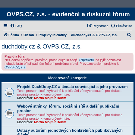
OVPS.CZ, z.s. - evidenční a diskuzní fórum
FAQ
Registrace
Přihlásit se
H
Fórum
Obsah
Projekty iniciativy
duchdoby.cz & OVPS.CZ, z.s.
l
duchdoby.cz & OVPS.CZ, z.s.
e
Pravidla fóra
d
Než cokoli napíšete, prosíme, prostudujte si zdejší
(N)etiketu
, na jejíž neznalost
nebude brán při případném řešení problému zřetel. Provozovatelem projektu je
a
OVPS.CZ, z.s.
t
Moderované kategorie
Projekt DuchDoby.CZ a témata související s jeho provozem
Tento prostor slouží výhradně k pokládání věcných dotazů; pro diskuze
použijte prostor k tomu určený níže.
Moderátor:
Martin Mojmír Böhm
Webové stránky, fórum, sociální sítě a další publikační
prostor
Tento prostor slouží výhradně k pokládání věcných dotazů; pro diskuze
použijte prostor k tomu určený níže.
Moderátor:
Martin Mojmír Böhm
Dotazy autorům jednotlivých konkrétních publikovaných
článků