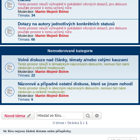
Tento prostor slouží výhradně k pokládání věcných dotazů; pro diskuze
použijte prostor k tomu určený níže.
Moderátor:
Martin Mojmír Böhm
Témata:
34
Dotazy na autory jednotlivých konkrétních statusů
Tento prostor slouží výhradně k pokládání věcných dotazů; pro diskuze
použijte prostor k tomu určený níže.
Moderátor:
Martin Mojmír Böhm
Témata:
66
Nemoderované kategorie
Volné diskuze nad články, tématy a/nebo celými kauzami
Tento prostor slouží k tématickým názorovým diskuzím, nemusí být námi
sledován a striktně moderován.
Moderátor:
Martin Mojmír Böhm
Témata:
22
Názorové a případné ostatní diskuse, které se jinam nehodí
Tento prostor slouží k obecným názorovým diskuzím, nemusí být námi
sledován a striktně moderován.
Moderátor:
Martin Mojmír Böhm
Témata:
6
Hledat
Rozšířené vyhledává
Nové téma
0 témat • Stránka
1
z
1
Ve fóru nejsou žádná témata nebo příspěvky.