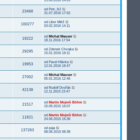
od
Petr_NJ
23468
31.07.2016 17:02
od
Libor Mikš
100277
03.02.2016 14:11
od
Michal Mauser
19222
18.11.2016 17:54
od
Zdenek Chvojka
29295
15.01.2016 18:11
od
Pavel Hlávka
19953
12.01.2016 18:47
od
Michal Mauser
27002
05.01.2016 12:46
od
Rudolf Dvořák
42138
12.11.2015 23:47
od
Martin Mojmír Böhm
21517
15.09.2015 16:07
od
Martin Mojmír Böhm
11821
24.06.2015 16:36
od
paja
137263
08.06.2015 08:38