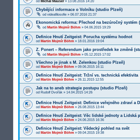
od
Michal Mauser
»
13.08.2016 14:20
Chybějící informace o Volníku (studio Plzeň)
od
videafilosofie
»
06.07.2016 21:37
Ekonomická reforma: Přechod na bezúročný systém (
od
Martin Mojmír Böhm
»
04.06.2015 19:29
Definice Hnutí Zeitgeist: Porucha systému hodnot
od
Martin Mojmír Böhm
»
18.01.2016 19:04
Z. Ponert – Referendum jako prostředek ke změně (st
od
Martin Mojmír Böhm
»
05.12.2015 17:02
Všechno je jinak s M. Zelenkou (studio Plzeň)
od
Martin Mojmír Böhm
»
09.06.2015 16:11
Definice Hnutí Zeitgeist: Tržní vs. technická efektivita
od
Martin Mojmír Böhm
»
26.11.2015 12:55
Jak na to aneb strategie postupu (studio Plzeň)
od
Rudolf Dvořák
»
14.04.2015 14:26
Definice Hnutí Zeitgeist: Definice veřejného zdraví a
od
Martin Mojmír Böhm
»
26.08.2015 13:44
Definice Hnutí Zeitgeist: Věc lidské jednoty a Lidská
od
Martin Mojmír Böhm
»
24.06.2015 16:36
Definice Hnutí Zeitgeist: Vědecký pohled na svět
od
Martin Mojmír Böhm
»
09.04.2015 19:38