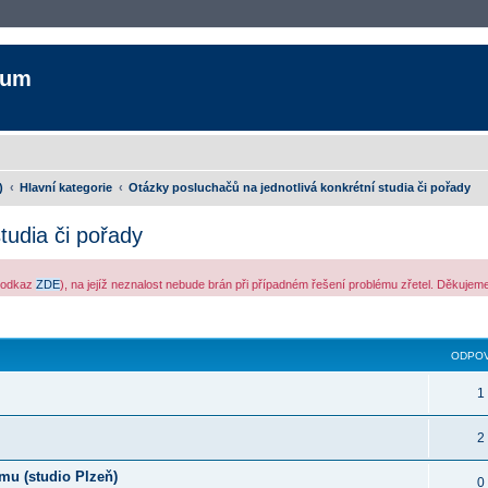
rum
)
Hlavní kategorie
Otázky posluchačů na jednotlivá konkrétní studia či pořady
tudia či pořady
ý odkaz
ZDE
), na jejíž neznalost nebude brán při případném řešení problému zřetel. Děkuje
ledávání
ODPOV
1
2
mu (studio Plzeň)
0