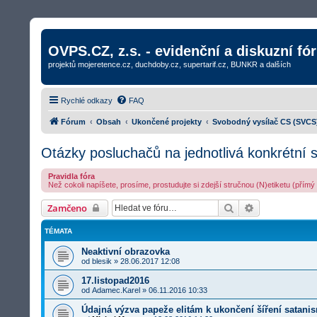
OVPS.CZ, z.s. - evidenční a diskuzní fó
projektů mojeretence.cz, duchdoby.cz, supertarif.cz, BUNKR a dalších
Rychlé odkazy
FAQ
Fórum
Obsah
Ukončené projekty
Svobodný vysílač CS (SVCS
Otázky posluchačů na jednotlivá konkrétní s
Pravidla fóra
Než cokoli napíšete, prosíme, prostudujte si zdejší stručnou (N)etiketu (přím
Hledat
Rozšířené vyh
Zamčeno
TÉMATA
Neaktivní obrazovka
od
blesik
»
28.06.2017 12:08
17.listopad2016
od
Adamec.Karel
»
06.11.2016 10:33
Údajná výzva papeže elitám k ukončení šíření satanis