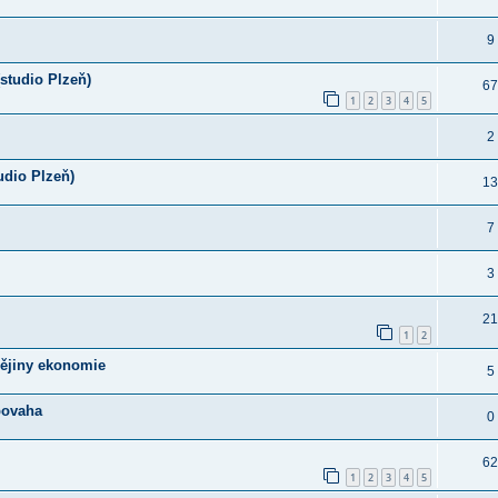
9
studio Plzeň)
67
1
2
3
4
5
2
udio Plzeň)
13
7
3
21
1
2
 Dějiny ekonomie
5
 povaha
0
62
1
2
3
4
5