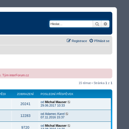
Hledat
Rozšířené v
Registrace
Přihlásit se
me. Tým interForum.cz
15 témat • Stránka
1
z
1
ĚDI
ZOBRAZENÍ
POSLEDNÍ PŘÍSPĚVEK
od
Michal Mauser
20241
29.06.2017 10:33
od
Adamec.Karel
12283
07.11.2016 15:37
od
Michal Mauser
9720
13.08.2016 14:20