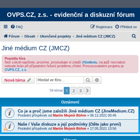
OVPS.CZ, z.s. - evidenční a diskuzní fórum
FAQ
Registrace
Přihlásit se
H
Fórum
Obsah
Ukončené projekty
Jiné médium CZ (JMCZ)
l
Jiné médium CZ (JMCZ)
e
Pravidla fóra
d
Než cokoli napíšete, prosíme, prostudujte si zdejší
(N)etiketu
, na jejíž neznalost
nebude brán při případném řešení problému zřetel. Provozovatelem projektu je
a
OVPS.CZ, z.s.
t
Hledat
Rozšířené vyhledává
Nové téma
1
2
3
Další
59 témat
Oznámení
Co je a proč jsme založili Jiné médium CZ (JineMedium.CZ)
Poslední příspěvek od
Martin Mojmír Böhm
«
06.12.2021 00:46
Naše / Vaše diskuze a její podmínky (čtěte jako první)
Poslední příspěvek od
Martin Mojmír Böhm
«
17.05.2021 13:56