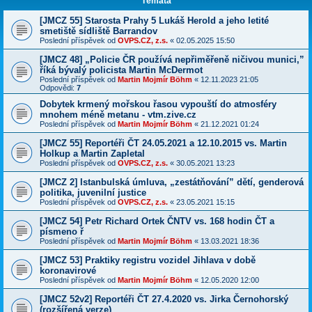
Témata
[JMCZ 55] Starosta Prahy 5 Lukáš Herold a jeho letité
smetiště sídliště Barrandov
Poslední příspěvek od
OVPS.CZ, z.s.
«
02.05.2025 15:50
[JMCZ 48] „Policie ČR používá nepřiměřeně ničivou munici,”
říká bývalý policista Martin McDermot
Poslední příspěvek od
Martin Mojmír Böhm
«
12.11.2023 21:05
Odpovědi:
7
Dobytek krmený mořskou řasou vypouští do atmosféry
mnohem méně metanu - vtm.zive.cz
Poslední příspěvek od
Martin Mojmír Böhm
«
21.12.2021 01:24
[JMCZ 55] Reportéři ČT 24.05.2021 a 12.10.2015 vs. Martin
Holkup a Martin Zapletal
Poslední příspěvek od
OVPS.CZ, z.s.
«
30.05.2021 13:23
[JMCZ 2] Istanbulská úmluva, „zestátňování” dětí, genderová
politika, juvenilní justice
Poslední příspěvek od
OVPS.CZ, z.s.
«
23.05.2021 15:15
[JMCZ 54] Petr Richard Ortek ČNTV vs. 168 hodin ČT a
písmeno ř
Poslední příspěvek od
Martin Mojmír Böhm
«
13.03.2021 18:36
[JMCZ 53] Praktiky registru vozidel Jihlava v době
koronavirové
Poslední příspěvek od
Martin Mojmír Böhm
«
12.05.2020 12:00
[JMCZ 52v2] Reportéři ČT 27.4.2020 vs. Jirka Černohorský
(rozšířená verze)