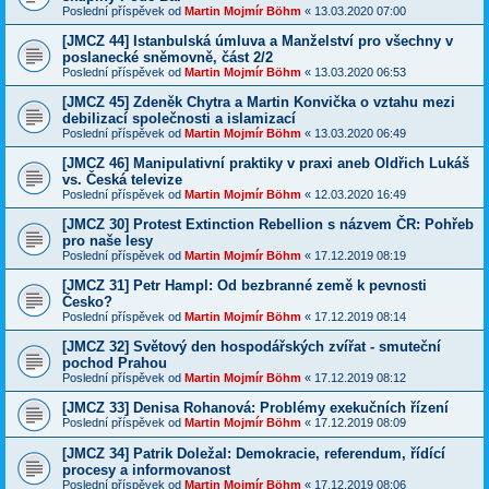
Poslední příspěvek od
Martin Mojmír Böhm
«
13.03.2020 07:00
[JMCZ 44] Istanbulská úmluva a Manželství pro všechny v
poslanecké sněmovně, část 2/2
Poslední příspěvek od
Martin Mojmír Böhm
«
13.03.2020 06:53
[JMCZ 45] Zdeněk Chytra a Martin Konvička o vztahu mezi
debilizací společnosti a islamizací
Poslední příspěvek od
Martin Mojmír Böhm
«
13.03.2020 06:49
[JMCZ 46] Manipulativní praktiky v praxi aneb Oldřich Lukáš
vs. Česká televize
Poslední příspěvek od
Martin Mojmír Böhm
«
12.03.2020 16:49
[JMCZ 30] Protest Extinction Rebellion s názvem ČR: Pohřeb
pro naše lesy
Poslední příspěvek od
Martin Mojmír Böhm
«
17.12.2019 08:19
[JMCZ 31] Petr Hampl: Od bezbranné země k pevnosti
Česko?
Poslední příspěvek od
Martin Mojmír Böhm
«
17.12.2019 08:14
[JMCZ 32] Světový den hospodářských zvířat - smuteční
pochod Prahou
Poslední příspěvek od
Martin Mojmír Böhm
«
17.12.2019 08:12
[JMCZ 33] Denisa Rohanová: Problémy exekučních řízení
Poslední příspěvek od
Martin Mojmír Böhm
«
17.12.2019 08:09
[JMCZ 34] Patrik Doležal: Demokracie, referendum, řídící
procesy a informovanost
Poslední příspěvek od
Martin Mojmír Böhm
«
17.12.2019 08:06