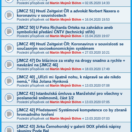
Poslední příspěvek od
Martin Mojmír Böhm
«
02.05.2020 14:33
[JMCZ 51] Hnutí Zeitgeist ČR a advokát Norbert Naxera o
koronaviru v souvislostech
Poslední příspěvek od
Martin Mojmír Böhm
«
16.04.2020 19:53
[JMCZ 50] U Petra Richarda Orteka na zahrádce aneb
symbolické předání ČNTV (technický střih)
Poslední příspěvek od
Martin Mojmír Böhm
«
15.04.2020 19:07
[JMCZ 49] Hnutí Zeitgeist ČR: Koronavirus v souvislosti se
současným socioekonomickým systémem
Poslední příspěvek od
Martin Mojmír Böhm
«
27.03.2020 10:21
[JMCZ 47] Do blázince za vrahy na drogy snadno a rychle +
navázání na [JMCZ 46]
Poslední příspěvek od
Martin Mojmír Böhm
«
18.03.2020 17:49
[JMCZ 40] „Uřízli mi špatně nohu, k nápravě se ale nikdo
nemá,” říká Jolana Hynková
Poslední příspěvek od
Martin Mojmír Böhm
«
13.03.2020 07:08
[JMCZ 41] Istanbulská úmluva a Manželství pro všechny v
poslanecké sněmovně, část 1/2
Poslední příspěvek od
Martin Mojmír Böhm
«
13.03.2020 07:05
[JMCZ 42] Představení Systémové kompetence co by zbraně
hromadného tvoření
Poslední příspěvek od
Martin Mojmír Böhm
«
13.03.2020 07:03
[JMCZ 43] Jirka Černohorský v galerii DOX přetírá nápisy
skupiny Pode Bal