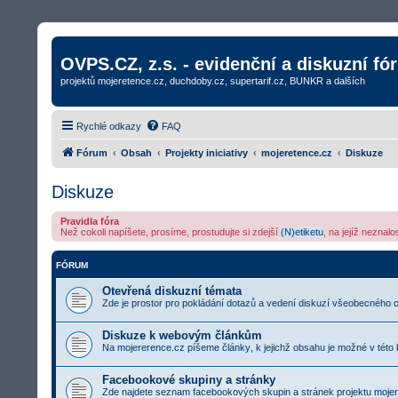
OVPS.CZ, z.s. - evidenční a diskuzní fó
projektů mojeretence.cz, duchdoby.cz, supertarif.cz, BUNKR a dalších
Rychlé odkazy
FAQ
Fórum
Obsah
Projekty iniciativy
mojeretence.cz
Diskuze
Diskuze
Pravidla fóra
Než cokoli napíšete, prosíme, prostudujte si zdejší
(N)etiketu
, na jejíž neznal
FÓRUM
Otevřená diskuzní témata
Zde je prostor pro pokládání dotazů a vedení diskuzí všeobecného cha
Diskuze k webovým článkům
Na
mojererence.cz
píšeme
články
, k jejichž obsahu je možné v této
Facebookové skupiny a stránky
Zde najdete seznam facebookových skupin a stránek projektu
mojer