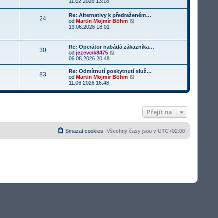
o
11.02.2026 13:18
s
i
b
l
t
r
Re: Alternativy k předraženém…
e
p
24
a
Z
od
Martin Mojmír Böhm
d
o
z
o
13.06.2026 18:01
n
s
i
b
í
l
t
r
p
e
p
a
ř
d
Re: Operátor nabádá zákazníka…
o
30
z
í
Z
n
od
jezevcik8475
s
i
s
o
í
06.08.2026 20:48
l
t
p
b
p
e
p
ě
r
ř
d
Re: Odmítnutí poskytnutí služ…
o
83
v
a
í
n
Z
od
Martin Mojmír Böhm
s
e
z
s
í
o
11.06.2026 16:48
l
k
i
p
p
b
e
t
ě
ř
r
d
p
v
í
a
n
o
e
s
z
í
s
k
Přejít na
p
i
p
l
ě
t
ř
e
v
p
í
d
e
o
Smazat cookies
Všechny časy jsou v
UTC+02:00
s
n
k
s
p
í
l
ě
p
e
v
ř
d
e
í
n
k
s
í
p
p
ě
ř
v
í
e
s
k
p
ě
v
e
k