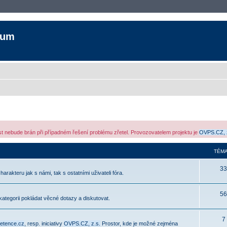
rum
ost nebude brán při případném řešení problému zřetel. Provozovatelem projektu je
OVPS.CZ, 
TÉMA
33
rakteru jak s námi, tak s ostatními uživateli fóra.
56
 kategorii pokládat věcné dotazy a diskutovat.
7
etence.cz
, resp. iniciativy
OVPS.CZ, z.s.
Prostor, kde je možné zejména