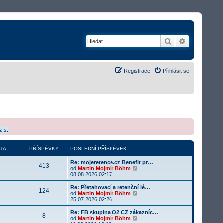
Hledat
Rozšířené v
Registrace
Přihlásit se
z.s.
TA
PŘÍSPĚVKY
POSLEDNÍ PŘÍSPĚVEK
Re: mojeretence.cz Benefit pr…
413
Z
od
Martin Mojmír Böhm
o
08.08.2026 02:17
b
r
Re: Přetahovací a retenční lé…
124
a
Z
od
Martin Mojmír Böhm
z
o
25.07.2026 02:26
i
b
t
r
Re: FB skupina O2 CZ zákazníc…
8
p
a
Z
od
Martin Mojmír Böhm
o
z