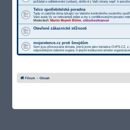
požádat o odblokování (unban), došlo-li z Vaší strany např. k porušení
Telco spotřebitelská poradna
Tady si založíte téma týkající se Vašeho konkrétního osobního spo
Vám aneb Vy se relevantně ptáte a my s certifikovanými poradci re
Moderátoři:
Martin Mojmír Böhm
,
oldschooltrancer
Otevřené zákaznické stížnosti
mojeretence.cz proti šmejdům
Sem jsou přesouvána témata, která jsme jako iniciativa OVPS.CZ, z.s.
odpovědnými státními orgány či jinými institucemi a/nebo organizace
Fórum
Obsah