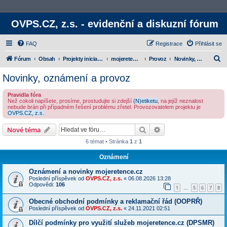
OVPS.CZ, z.s. - evidenční a diskuzní fórum
FAQ
Registrace
Přihlásit se
H
Fórum
Obsah
Projekty iniciativy
mojeretence.cz
Provoz
Novinky, oznámení a provoz
l
Novinky, oznámení a provoz
e
Pravidla fóra
d
Než cokoli napíšete, prosíme, prostudujte si zdejší
(N)etiketu
, na jejíž neznalost
nebude brán při případném řešení problému zřetel. Provozovatelem projektu je
a
OVPS.CZ, z.s.
t
Hledat
Rozšířené vyhledává
Nové téma
6 témat • Stránka
1
z
1
Oznámení
Oznámení a novinky mojeretence.cz
Poslední příspěvek od
OVPS.CZ, z.s.
«
06.08.2026 13:28
Odpovědi:
106
1
5
6
7
8
…
Obecné obchodní podmínky a reklamační řád (OOPRŘ)
Poslední příspěvek od
OVPS.CZ, z.s.
«
24.11.2021 02:51
Dílčí podmínky pro využití služeb mojeretence.cz (DPSMR)