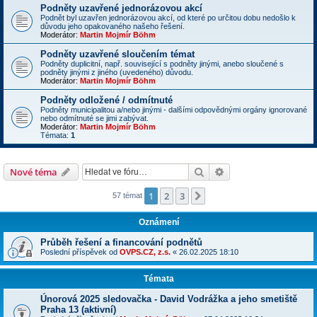
Podněty uzavřené jednorázovou akcí
Podnět byl uzavřen jednorázovou akcí, od které po určitou dobu nedošlo k
důvodu jeho opakovaného našeho řešení.
Moderátor:
Martin Mojmír Böhm
Podněty uzavřené sloučením témat
Podněty duplicitní, např. související s podněty jinými, anebo sloučené s
podněty jinými z jiného (uvedeného) důvodu.
Moderátor:
Martin Mojmír Böhm
Podněty odložené / odmítnuté
Podněty municipalitou a/nebo jinými - dalšími odpovědnými orgány ignorované
nebo odmítnuté se jimi zabývat.
Moderátor:
Martin Mojmír Böhm
Témata:
1
Hledat
Rozšířené vyhledává
Nové téma
1
2
3
Další
57 témat
Oznámení
Průběh řešení a financování podnětů
Poslední příspěvek od
OVPS.CZ, z.s.
«
26.02.2025 18:10
Témata
Únorová 2025 sledovačka - David Vodrážka a jeho smetiště
Praha 13 (aktivní)