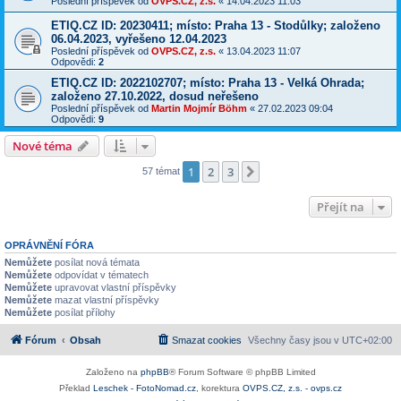
Poslední příspěvek od
OVPS.CZ, z.s.
«
14.04.2023 11:03
ETIQ.CZ ID: 20230411; místo: Praha 13 - Stodůlky; založeno
06.04.2023, vyřešeno 12.04.2023
Poslední příspěvek od
OVPS.CZ, z.s.
«
13.04.2023 11:07
Odpovědi:
2
ETIQ.CZ ID: 2022102707; místo: Praha 13 - Velká Ohrada;
založeno 27.10.2022, dosud neřešeno
Poslední příspěvek od
Martin Mojmír Böhm
«
27.02.2023 09:04
Odpovědi:
9
Nové téma
1
2
3
Další
57 témat
Přejít na
OPRÁVNĚNÍ FÓRA
Nemůžete
posílat nová témata
Nemůžete
odpovídat v tématech
Nemůžete
upravovat vlastní příspěvky
Nemůžete
mazat vlastní příspěvky
Nemůžete
posílat přílohy
Fórum
Obsah
Smazat cookies
Všechny časy jsou v
UTC+02:00
Založeno na
phpBB
® Forum Software © phpBB Limited
Překlad
Leschek - FotoNomad.cz
, korektura
OVPS.CZ, z.s. - ovps.cz