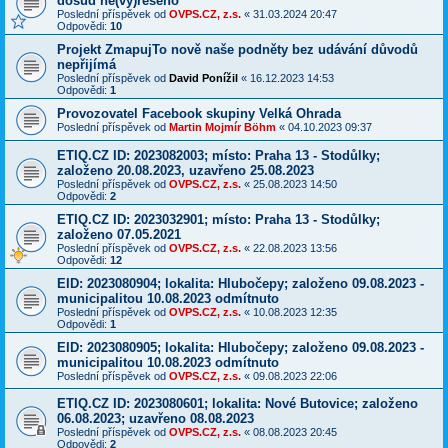
dosud ne(vy)řešeno
Poslední příspěvek od
OVPS.CZ, z.s.
«
31.03.2024 20:47
Odpovědi:
10
Projekt ZmapujTo nově naše podněty bez udávání důvodů
nepřijímá
Poslední příspěvek od
David Ponížil
«
16.12.2023 14:53
Odpovědi:
1
Provozovatel Facebook skupiny Velká Ohrada
Poslední příspěvek od
Martin Mojmír Böhm
«
04.10.2023 09:37
ETIQ.CZ ID: 2023082003; místo: Praha 13 - Stodůlky;
založeno 20.08.2023, uzavřeno 25.08.2023
Poslední příspěvek od
OVPS.CZ, z.s.
«
25.08.2023 14:50
Odpovědi:
2
ETIQ.CZ ID: 2023032901; místo: Praha 13 - Stodůlky;
založeno 07.05.2021
Poslední příspěvek od
OVPS.CZ, z.s.
«
22.08.2023 13:56
Odpovědi:
12
EID: 2023080904; lokalita: Hlubočepy; založeno 09.08.2023 -
municipalitou 10.08.2023 odmítnuto
Poslední příspěvek od
OVPS.CZ, z.s.
«
10.08.2023 12:35
Odpovědi:
1
EID: 2023080905; lokalita: Hlubočepy; založeno 09.08.2023 -
municipalitou 10.08.2023 odmítnuto
Poslední příspěvek od
OVPS.CZ, z.s.
«
09.08.2023 22:06
ETIQ.CZ ID: 2023080601; lokalita: Nové Butovice; založeno
06.08.2023; uzavřeno 08.08.2023
Poslední příspěvek od
OVPS.CZ, z.s.
«
08.08.2023 20:45
Odpovědi:
2