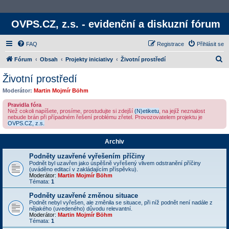
OVPS.CZ, z.s. - evidenční a diskuzní fórum
FAQ
Registrace
Přihlásit se
H
Fórum
Obsah
Projekty iniciativy
Životní prostředí
l
Životní prostředí
e
Moderátor:
Martin Mojmír Böhm
d
Pravidla fóra
a
Než cokoli napíšete, prosíme, prostudujte si zdejší
(N)etiketu
, na jejíž neznalost
nebude brán při případném řešení problému zřetel. Provozovatelem projektu je
t
OVPS.CZ, z.s.
Archiv
Podněty uzavřené vyřešením příčiny
Podnět byl uzavřen jako úspěšně vyřešený vlivem odstranění příčiny
(uváděno editací v zakládajícím příspěvku).
Moderátor:
Martin Mojmír Böhm
Témata:
1
Podněty uzavřené změnou situace
Podnět nebyl vyřešen, ale změnila se situace, při níž podnět není nadále z
nějakého (uvedeného) důvodu relevantní.
Moderátor:
Martin Mojmír Böhm
Témata:
1