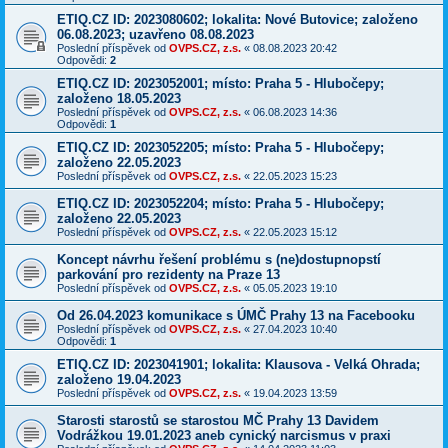
ETIQ.CZ ID: 2023080602; lokalita: Nové Butovice; založeno
06.08.2023; uzavřeno 08.08.2023
Poslední příspěvek od
OVPS.CZ, z.s.
«
08.08.2023 20:42
Odpovědi:
2
ETIQ.CZ ID: 2023052001; místo: Praha 5 - Hlubočepy;
založeno 18.05.2023
Poslední příspěvek od
OVPS.CZ, z.s.
«
06.08.2023 14:36
Odpovědi:
1
ETIQ.CZ ID: 2023052205; místo: Praha 5 - Hlubočepy;
založeno 22.05.2023
Poslední příspěvek od
OVPS.CZ, z.s.
«
22.05.2023 15:23
ETIQ.CZ ID: 2023052204; místo: Praha 5 - Hlubočepy;
založeno 22.05.2023
Poslední příspěvek od
OVPS.CZ, z.s.
«
22.05.2023 15:12
Koncept návrhu řešení problému s (ne)dostupnopstí
parkování pro rezidenty na Praze 13
Poslední příspěvek od
OVPS.CZ, z.s.
«
05.05.2023 19:10
Od 26.04.2023 komunikace s ÚMČ Prahy 13 na Facebooku
Poslední příspěvek od
OVPS.CZ, z.s.
«
27.04.2023 10:40
Odpovědi:
1
ETIQ.CZ ID: 2023041901; lokalita: Klausova - Velká Ohrada;
založeno 19.04.2023
Poslední příspěvek od
OVPS.CZ, z.s.
«
19.04.2023 13:59
Starosti starostů se starostou MČ Prahy 13 Davidem
Vodrážkou 19.01.2023 aneb cynický narcismus v praxi