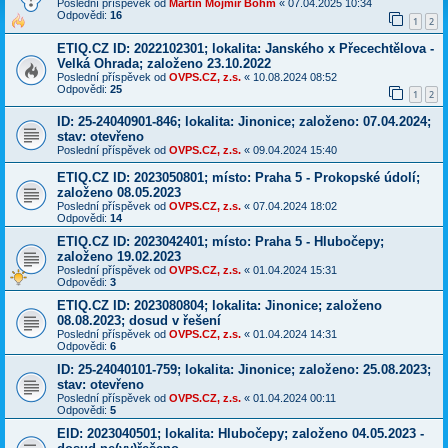
Poslední příspěvek od
Martin Mojmír Böhm
«
07.04.2025 10:34
Odpovědi:
16
1
2
ETIQ.CZ ID: 2022102301; lokalita: Janského x Přecechtělova -
Velká Ohrada; založeno 23.10.2022
Poslední příspěvek od
OVPS.CZ, z.s.
«
10.08.2024 08:52
Odpovědi:
25
1
2
ID: 25-24040901-846; lokalita: Jinonice; založeno: 07.04.2024;
stav: otevřeno
Poslední příspěvek od
OVPS.CZ, z.s.
«
09.04.2024 15:40
ETIQ.CZ ID: 2023050801; místo: Praha 5 - Prokopské údolí;
založeno 08.05.2023
Poslední příspěvek od
OVPS.CZ, z.s.
«
07.04.2024 18:02
Odpovědi:
14
ETIQ.CZ ID: 2023042401; místo: Praha 5 - Hlubočepy;
založeno 19.02.2023
Poslední příspěvek od
OVPS.CZ, z.s.
«
01.04.2024 15:31
Odpovědi:
3
ETIQ.CZ ID: 2023080804; lokalita: Jinonice; založeno
08.08.2023; dosud v řešení
Poslední příspěvek od
OVPS.CZ, z.s.
«
01.04.2024 14:31
Odpovědi:
6
ID: 25-24040101-759; lokalita: Jinonice; založeno: 25.08.2023;
stav: otevřeno
Poslední příspěvek od
OVPS.CZ, z.s.
«
01.04.2024 00:11
Odpovědi:
5
EID: 2023040501; lokalita: Hlubočepy; založeno 04.05.2023 -