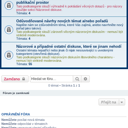
publikační prostor
Tato podkategorie slouží výhradně k pokládání věcných dotazů - pro názory
použijte sekci Názorové diskuse.
Témata:
4
Odůvodňované návrhy nových témat a/nebo pořadů
Napište nám se zdůvodněním téma, které Vás zajímá, anebo navrhněte nový
pořad jako takový.
Tato podkategorie slouží zároveň věcným názorovým diskusím - nemusí být
striktně moderována.
Témata:
4
Názorové a případné ostatní diskuse, které se jinam nehodí
Ostatní témata nepatřící nebo jinak či nijak nesouvisející s uvedenými
kategoriemi (otevřená diskuse).
Tato podkategorie slouží názorovým diskusím libovolného charakteru -
nemusí být striktně moderována.
Témata:
55
Hledat
Rozšířené vyhledávání
Zamčeno
0 témat • Stránka
1
z
1
Fórum je zamknuté
Přejít na
OPRÁVNĚNÍ FÓRA
Nemůžete
posílat nová témata
Nemůžete
odpovídat v tématech
Nemůžete
upravovat vlastní příspěvky