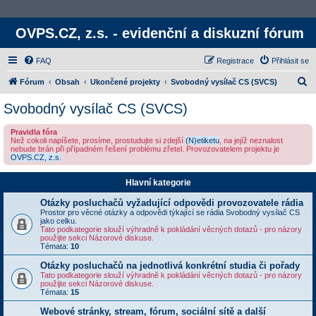
OVPS.CZ, z.s. - evidenční a diskuzní fórum
FAQ
Registrace
Přihlásit se
H
Fórum
Obsah
Ukončené projekty
Svobodný vysílač CS (SVCS)
l
Svobodný vysílač CS (SVCS)
e
Pravidla fóra
d
Než cokoli napíšete, prosíme, prostudujte si zdejší
(N)etiketu
, na jejíž neznalost
nebude brán při případném řešení problému zřetel. Provozovatelem projektu je
a
OVPS.CZ, z.s.
t
Hlavní kategorie
Otázky posluchačů vyžadující odpovědi provozovatele rádia
Prostor pro věcné otázky a odpovědi týkající se rádia Svobodný vysílač CS
jako celku.
Tato podkategorie slouží výhradně k pokládání věcných dotazů - pro názory
použijte sekci Názorové diskuse.
Témata:
10
Otázky posluchačů na jednotlivá konkrétní studia či pořady
Tato podkategorie slouží výhradně k pokládání věcných dotazů - pro názory
použijte sekci Názorové diskuse.
Témata:
15
Webové stránky, stream, fórum, sociální sítě a další