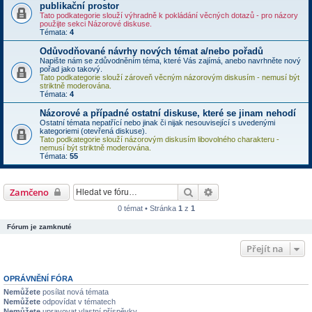
publikační prostor
Tato podkategorie slouží výhradně k pokládání věcných dotazů - pro názory
použijte sekci Názorové diskuse.
Témata:
4
Odůvodňované návrhy nových témat a/nebo pořadů
Napište nám se zdůvodněním téma, které Vás zajímá, anebo navrhněte nový
pořad jako takový.
Tato podkategorie slouží zároveň věcným názorovým diskusím - nemusí být
striktně moderována.
Témata:
4
Názorové a případné ostatní diskuse, které se jinam nehodí
Ostatní témata nepatřící nebo jinak či nijak nesouvisející s uvedenými
kategoriemi (otevřená diskuse).
Tato podkategorie slouží názorovým diskusím libovolného charakteru -
nemusí být striktně moderována.
Témata:
55
Hledat
Rozšířené vyhledávání
Zamčeno
0 témat • Stránka
1
z
1
Fórum je zamknuté
Přejít na
OPRÁVNĚNÍ FÓRA
Nemůžete
posílat nová témata
Nemůžete
odpovídat v tématech
Nemůžete
upravovat vlastní příspěvky