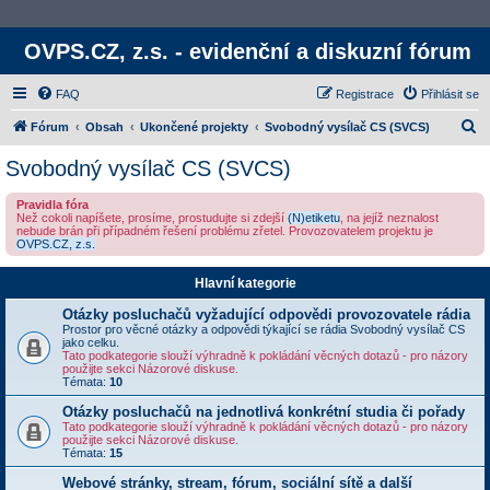
OVPS.CZ, z.s. - evidenční a diskuzní fórum
FAQ
Registrace
Přihlásit se
H
Fórum
Obsah
Ukončené projekty
Svobodný vysílač CS (SVCS)
l
Svobodný vysílač CS (SVCS)
e
Pravidla fóra
d
Než cokoli napíšete, prosíme, prostudujte si zdejší
(N)etiketu
, na jejíž neznalost
nebude brán při případném řešení problému zřetel. Provozovatelem projektu je
a
OVPS.CZ, z.s.
t
Hlavní kategorie
Otázky posluchačů vyžadující odpovědi provozovatele rádia
Prostor pro věcné otázky a odpovědi týkající se rádia Svobodný vysílač CS
jako celku.
Tato podkategorie slouží výhradně k pokládání věcných dotazů - pro názory
použijte sekci Názorové diskuse.
Témata:
10
Otázky posluchačů na jednotlivá konkrétní studia či pořady
Tato podkategorie slouží výhradně k pokládání věcných dotazů - pro názory
použijte sekci Názorové diskuse.
Témata:
15
Webové stránky, stream, fórum, sociální sítě a další