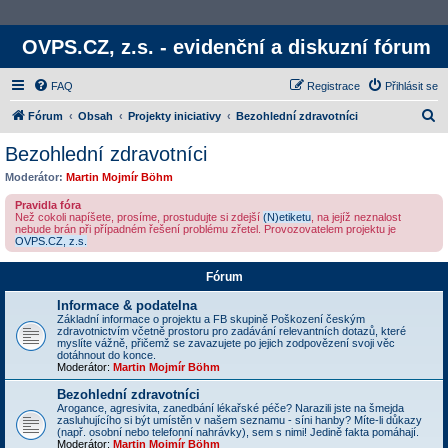
OVPS.CZ, z.s. - evidenční a diskuzní fórum
FAQ
Registrace
Přihlásit se
H
Fórum
Obsah
Projekty iniciativy
Bezohlední zdravotníci
l
Bezohlední zdravotníci
e
Moderátor:
Martin Mojmír Böhm
d
Pravidla fóra
a
Než cokoli napíšete, prosíme, prostudujte si zdejší
(N)etiketu
, na jejíž neznalost
nebude brán při případném řešení problému zřetel. Provozovatelem projektu je
t
OVPS.CZ, z.s.
Fórum
Informace & podatelna
Základní informace o projektu a FB skupině Poškození českým
zdravotnictvím včetně prostoru pro zadávání relevantních dotazů, které
myslíte vážně, přičemž se zavazujete po jejich zodpovězení svoji věc
dotáhnout do konce.
Moderátor:
Martin Mojmír Böhm
Bezohlední zdravotníci
Arogance, agresivita, zanedbání lékařské péče? Narazili jste na šmejda
zasluhujícího si být umístěn v našem seznamu - síni hanby? Míte-li důkazy
(např. osobní nebo telefonní nahrávky), sem s nimi! Jedině fakta pomáhají.
Moderátor:
Martin Mojmír Böhm