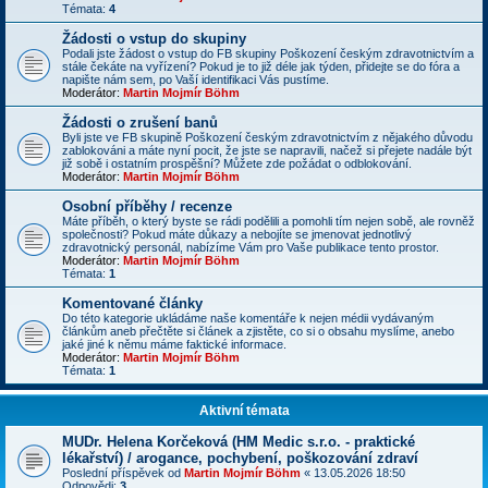
Témata:
4
Žádosti o vstup do skupiny
Podali jste žádost o vstup do FB skupiny Poškození českým zdravotnictvím a
stále čekáte na vyřízení? Pokud je to již déle jak týden, přidejte se do fóra a
napište nám sem, po Vaší identifikaci Vás pustíme.
Moderátor:
Martin Mojmír Böhm
Žádosti o zrušení banů
Byli jste ve FB skupině Poškození českým zdravotnictvím z nějakého důvodu
zablokováni a máte nyní pocit, že jste se napravili, načež si přejete nadále být
již sobě i ostatním prospěšní? Můžete zde požádat o odblokování.
Moderátor:
Martin Mojmír Böhm
Osobní příběhy / recenze
Máte příběh, o který byste se rádi podělili a pomohli tím nejen sobě, ale rovněž
společnosti? Pokud máte důkazy a nebojíte se jmenovat jednotlivý
zdravotnický personál, nabízíme Vám pro Vaše publikace tento prostor.
Moderátor:
Martin Mojmír Böhm
Témata:
1
Komentované články
Do této kategorie ukládáme naše komentáře k nejen médii vydávaným
článkům aneb přečtěte si článek a zjistěte, co si o obsahu myslíme, anebo
jaké jiné k němu máme faktické informace.
Moderátor:
Martin Mojmír Böhm
Témata:
1
Aktivní témata
MUDr. Helena Korčeková (HM Medic s.r.o. - praktické
lékařství) / arogance, pochybení, poškozování zdraví
Poslední příspěvek od
Martin Mojmír Böhm
«
13.05.2026 18:50
Odpovědi:
3