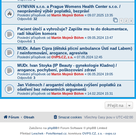
GYNIVAN s.r.o. a Prague Womens Health Center s.r.o. /
neoprávněný výběr poplatků, bezpráví
Poslední příspěvek od
Martin Mojmír Böhm
«
09.07.2025 13:35
Odpovědi:
32
1
2
3
Pacient útočí a vyhrožuje? Zapište mu to do dokumentace,
radí lékařům komora
Poslední příspěvek od
Martin Mojmír Böhm
«
09.05.2024 13:47
Odpovědi:
1
MUDr. Adam Cipra (dětská plicní ambulance Ústí nad Labem)
/ neinformování, arogance, agresivita
Poslední příspěvek od
OVPS.CZ, z.s.
«
07.05.2024 12:45
MUDr. Ivan Stoyka (IP Beauty - gynekologie Kladno) /
arogance, pochybení, poškozování zdraví
Poslední příspěvek od
Martin Mojmír Böhm
«
06.05.2024 19:05
Odpovědi:
3
Jan Vidmoch / arogantní obhajoba zvýšení poplatků za
ošetření bez relevantních argumentů
Poslední příspěvek od
Martin Mojmír Böhm
«
14.02.2024 15:31
Přejít na
Fórum
Obsah
Smazat cookies
Všechny časy jsou v
UTC+02:00
Založeno na
phpBB
® Forum Software © phpBB Limited
Překlad
Leschek - FotoNomad.cz
, korektura
OVPS.CZ, z.s. - ovps.cz