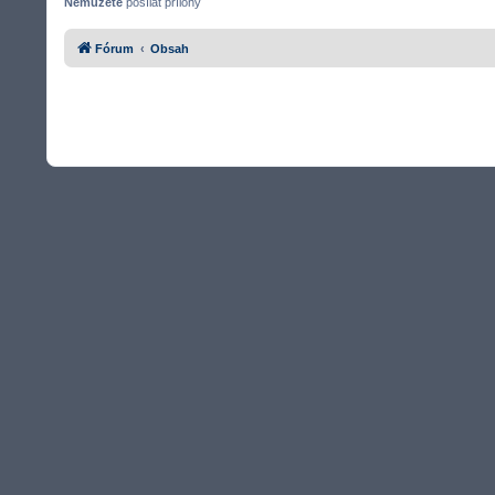
Nemůžete
posílat přílohy
Fórum
Obsah