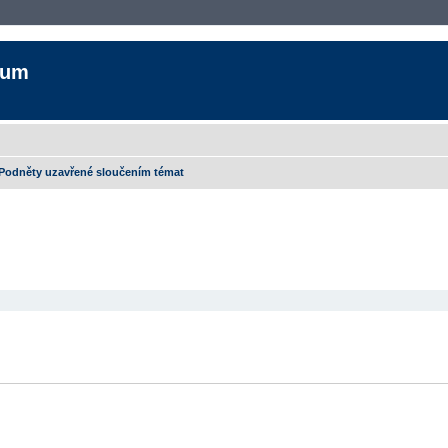
rum
Podněty uzavřené sloučením témat
yhledávání