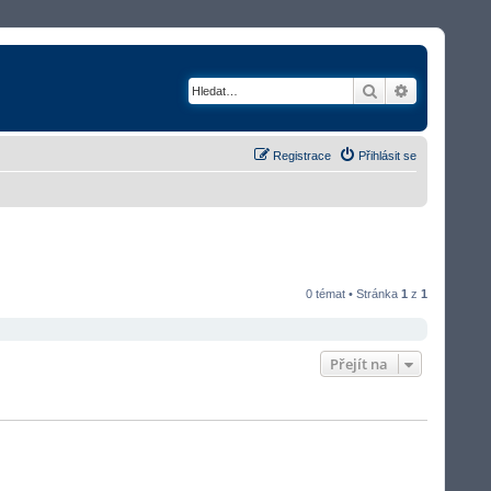
Hledat
Rozšířené v
Registrace
Přihlásit se
0 témat • Stránka
1
z
1
Přejít na