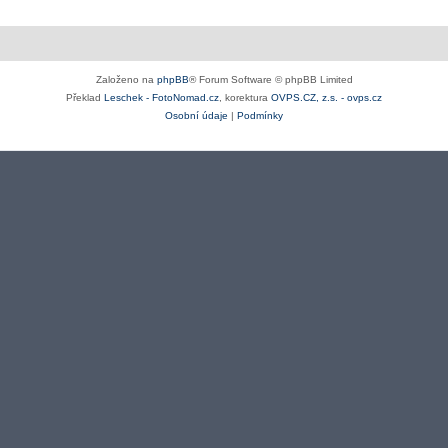
Založeno na
phpBB
® Forum Software © phpBB Limited
Překlad
Leschek - FotoNomad.cz
, korektura
OVPS.CZ, z.s. - ovps.cz
Osobní údaje
|
Podmínky