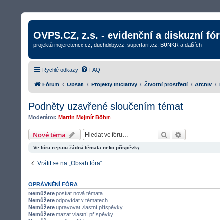
OVPS.CZ, z.s. - evidenční a diskuzní fó
projektů mojeretence.cz, duchdoby.cz, supertarif.cz, BUNKR a dalších
Rychlé odkazy
FAQ
Fórum
Obsah
Projekty iniciativy
Životní prostředí
Archiv
Podněty uzavřené sloučením témat
Moderátor:
Martin Mojmír Böhm
Hledat
Rozšířené v
Nové téma
Ve fóru nejsou žádná témata nebo příspěvky.
Vrátit se na „Obsah fóra“
OPRÁVNĚNÍ FÓRA
Nemůžete
posílat nová témata
Nemůžete
odpovídat v tématech
Nemůžete
upravovat vlastní příspěvky
Nemůžete
mazat vlastní příspěvky