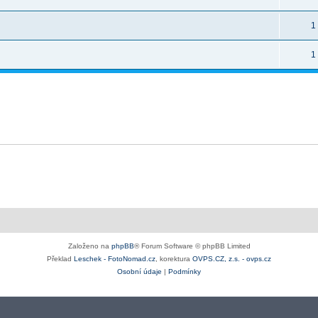
1
1
Založeno na
phpBB
® Forum Software © phpBB Limited
Překlad
Leschek - FotoNomad.cz
, korektura
OVPS.CZ, z.s. - ovps.cz
Osobní údaje
|
Podmínky