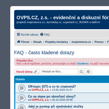
OVPS.CZ, z.s. - evidenční a diskuzní fó
projektů mojeretence.cz, duchdoby.cz, supertarif.cz, BUNKR a dalších
Rychlé odkazy
FAQ
Fórum
Obsah
Projekty iniciativy
mojeretence.cz
Provoz
F
FAQ - často kladené dotazy
Pravidla fóra
Než cokoli napíšete, prosíme, prostudujte si zdejší
(N)etiketu
, na jejíž neznal
Hledat
Rozšířené v
Nové téma
TÉMATA
Off-topic (OT) a co to znamená?
od
OVPS.CZ, z.s.
»
13.06.2026 01:57
Co se stane po skončení slevy?
od
OVPS.CZ, z.s.
»
26.10.2025 00:58
Jaký je postup při sjednávání služby