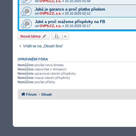
od
OVPS.CZ, z.s.
»
25.10.2025 01:58
Jaká je garance a proč platba předem
od
OVPS.CZ, z.s.
»
25.10.2025 02:12
Jaké a proč mažeme příspěvky na FB
od
OVPS.CZ, z.s.
»
25.10.2025 02:17
Nové téma
Vrátit se na „Obsah fóra“
OPRÁVNĚNÍ FÓRA
Nemůžete
posílat nová témata
Nemůžete
odpovídat v tématech
Nemůžete
upravovat vlastní příspěvky
Nemůžete
mazat vlastní příspěvky
Nemůžete
posílat přílohy
Fórum
Obsah