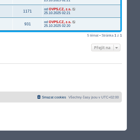
od
OVPS.CZ, z.s.
1171
25.10.2025 02:21
od
OVPS.CZ, z.s.
931
25.10.2025 02:20
5 témat • Stránka
1
z
1
Přejít na
Smazat cookies
Všechny časy jsou v
UTC+02:00