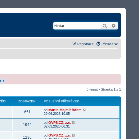
Hledat
Rozšířené v
Registrace
Přihlásit se
z.s.
5 témat • Stránka
1
z
1
ĚDI
ZOBRAZENÍ
POSLEDNÍ PŘÍSPĚVEK
od
Martin Mojmír Böhm
651
29.06.2026 10:05
od
OVPS.CZ, z.s.
1944
02.03.2026 00:31
od
OVPS.CZ, z.s.
1236
25.10.2025 02:21