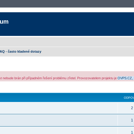
rum
AQ - často kladené dotazy
ost nebude brán při případném řešení problému zřetel. Provozovatelem projektu je
OVPS.CZ, 
yhledávání
ODPOV
2
1
1