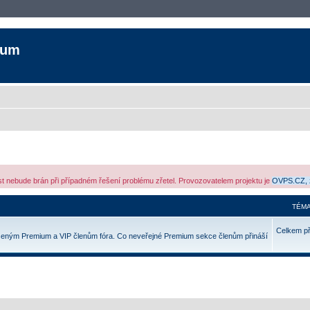
rum
ost nebude brán při případném řešení problému zřetel. Provozovatelem projektu je
OVPS.CZ, 
TÉMA
Celkem p
šeným Premium a VIP členům fóra. Co neveřejné Premium sekce členům přináší