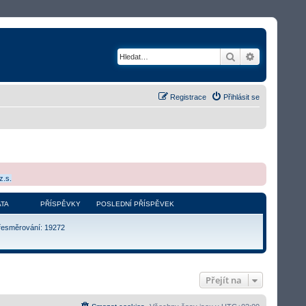
Hledat
Rozšířené v
Registrace
Přihlásit se
z.s.
TA
PŘÍSPĚVKY
POSLEDNÍ PŘÍSPĚVEK
řesměrování: 19272
Přejít na