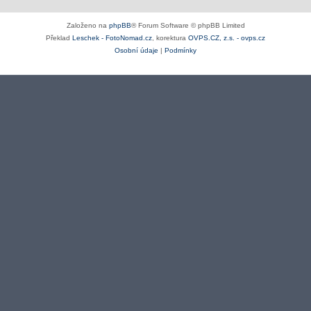
Založeno na
phpBB
® Forum Software © phpBB Limited
Překlad
Leschek - FotoNomad.cz
, korektura
OVPS.CZ, z.s. - ovps.cz
Osobní údaje
|
Podmínky