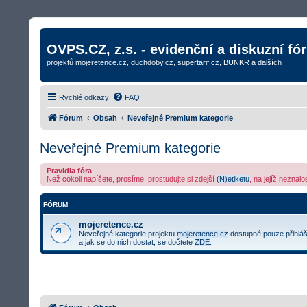
OVPS.CZ, z.s. - evidenční a diskuzní fó
projektů mojeretence.cz, duchdoby.cz, supertarif.cz, BUNKR a dalších
Rychlé odkazy
FAQ
Fórum
Obsah
Neveřejné Premium kategorie
Neveřejné Premium kategorie
Pravidla fóra
Než cokoli napíšete, prosíme, prostudujte si zdejší
(N)etiketu
, na jejíž neznal
FÓRUM
mojeretence.cz
Neveřejné kategorie projektu
mojeretence.cz
dostupné pouze přihlá
a jak se do nich dostat, se dočtete
ZDE
.