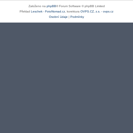
Založeno na
phpBB
® Forum Software © phpBB Limited
Překlad
Leschek - FotoNomad.cz
, korektura
OVPS.CZ, z.s. - ovps.cz
Osobní údaje
|
Podmínky