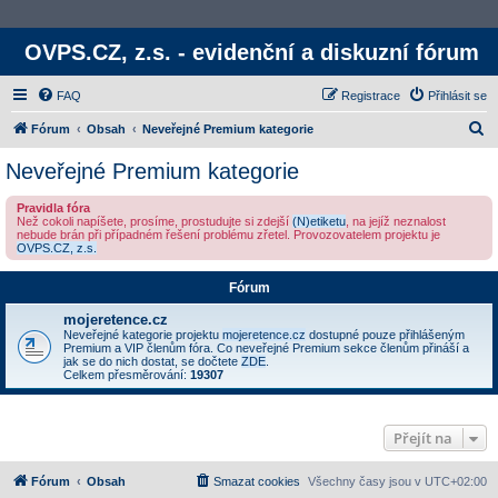
OVPS.CZ, z.s. - evidenční a diskuzní fórum
FAQ
Registrace
Přihlásit se
H
Fórum
Obsah
Neveřejné Premium kategorie
l
Neveřejné Premium kategorie
e
Pravidla fóra
d
Než cokoli napíšete, prosíme, prostudujte si zdejší
(N)etiketu
, na jejíž neznalost
nebude brán při případném řešení problému zřetel. Provozovatelem projektu je
a
OVPS.CZ, z.s.
t
Fórum
mojeretence.cz
Neveřejné kategorie projektu
mojeretence.cz
dostupné pouze přihlášeným
Premium a VIP členům fóra. Co neveřejné Premium sekce členům přináší a
jak se do nich dostat, se dočtete
ZDE
.
Celkem přesměrování:
19307
Přejít na
Fórum
Obsah
Smazat cookies
Všechny časy jsou v
UTC+02:00