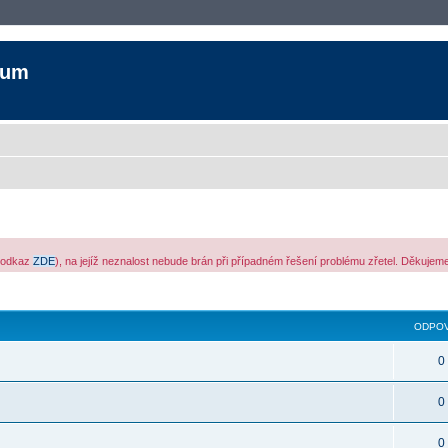
rum
ý odkaz
ZDE
), na jejíž neznalost nebude brán při případném řešení problému zřetel. Děkujem
yhledávání
ODPOV
0
0
0