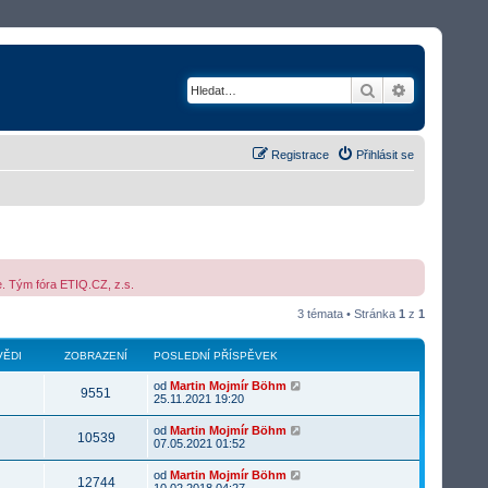
Hledat
Rozšířené v
Registrace
Přihlásit se
e. Tým fóra ETIQ.CZ, z.s.
3 témata • Stránka
1
z
1
ĚDI
ZOBRAZENÍ
POSLEDNÍ PŘÍSPĚVEK
od
Martin Mojmír Böhm
9551
25.11.2021 19:20
od
Martin Mojmír Böhm
10539
07.05.2021 01:52
od
Martin Mojmír Böhm
12744
10.02.2018 04:27