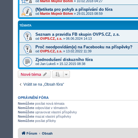
od
Martin Mojmír Böhm
»
10.02.2018 04:27
(N)etiketa pro pohyb a přispívání do fóra
od
Martin Mojmír Böhm
»
29.01.2015 08:59
TÉMATA
Seznam a pravidla FB skupin OVPS.CZ, z.s.
od
OVPS.CZ, z.s.
»
06.06.2024 14:13
Proč neodpovídám(e) na Facebooku na příspěvky?
od
OVPS.CZ, z.s.
»
13.02.2022 11:39
Zjednodušení diskuzního fóra
od
Jan Lukeš
»
15.12.2015 08:38
Nové téma
Vrátit se na „Obsah fóra“
OPRÁVNĚNÍ FÓRA
Nemůžete
posílat nová témata
Nemůžete
odpovídat v tématech
Nemůžete
upravovat vlastní příspěvky
Nemůžete
mazat vlastní příspěvky
Nemůžete
posílat přílohy
Fórum
Obsah