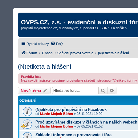
OVPS.CZ, z.s. - evidenční a diskuzní fó
projektů mojeretence.cz, duchdoby.cz, supertarif.cz, BUNKR a dalších
Rychlé odkazy
FAQ
Fórum
Obsah
Sdělení provozovatele
(N)etiketa a hlášení
(N)etiketa a hlášení
Pravidla fóra
Než cokoli napíšete, prosíme, prostudujte si zdejší stručnou (N)etiketu (přím
Hledat
Rozšířené v
Nové téma
OZNÁMENÍ
(N)etiketa pro přispívání na Facebook
od
Martin Mojmír Böhm
»
25.11.2021 19:20
Proč uzavíráme diskuze v článcích na našich webech
od
Martin Mojmír Böhm
»
07.05.2021 01:52
Základní informace o provozovateli fóra