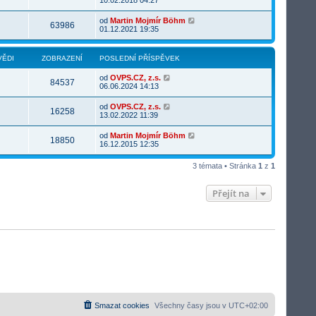
od
Martin Mojmír Böhm
63986
01.12.2021 19:35
ĚDI
ZOBRAZENÍ
POSLEDNÍ PŘÍSPĚVEK
od
OVPS.CZ, z.s.
84537
06.06.2024 14:13
od
OVPS.CZ, z.s.
16258
13.02.2022 11:39
od
Martin Mojmír Böhm
18850
16.12.2015 12:35
3 témata • Stránka
1
z
1
Přejít na
Smazat cookies
Všechny časy jsou v
UTC+02:00