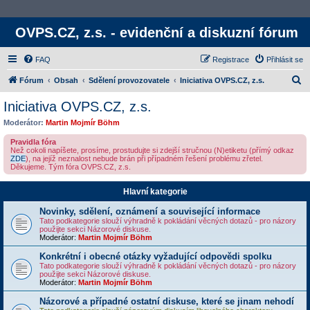
OVPS.CZ, z.s. - evidenční a diskuzní fórum
FAQ
Registrace
Přihlásit se
H
Fórum
Obsah
Sdělení provozovatele
Iniciativa OVPS.CZ, z.s.
l
Iniciativa OVPS.CZ, z.s.
e
Moderátor:
Martin Mojmír Böhm
d
Pravidla fóra
a
Než cokoli napíšete, prosíme, prostudujte si zdejší stručnou (N)etiketu (přímý odkaz
ZDE
), na jejíž neznalost nebude brán při případném řešení problému zřetel.
t
Děkujeme. Tým fóra OVPS.CZ, z.s.
Hlavní kategorie
Novinky, sdělení, oznámení a související informace
Tato podkategorie slouží výhradně k pokládání věcných dotazů - pro názory
použijte sekci Názorové diskuse.
Moderátor:
Martin Mojmír Böhm
Konkrétní i obecné otázky vyžadující odpovědi spolku
Tato podkategorie slouží výhradně k pokládání věcných dotazů - pro názory
použijte sekci Názorové diskuse.
Moderátor:
Martin Mojmír Böhm
Názorové a případné ostatní diskuse, které se jinam nehodí