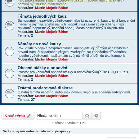
Tato podkategorie slouží názorovým diskusím libovolného charakteru -
nemusí být striktně moderována.
Moderátor:
Martin Mojmír Böhm
Témata jednotlivých kauz
Samostatné, nezávisle vyšetřované nebo již uzavřené, kauzy, jenž konvenční
média nezajímají, anebo na nich naopak mají zájem zcela odlišný (např.
reklamní, populistický, finanční apod.), často neslučitelný s objektivitou.
Moderátor:
Martin Mojmír Böhm
Témata:
2
Náměty na nové kauzy
Pokud víte o nějaké nespravedlnosti, anebo jste její přímým účastníkem a
nevadí Vám, či si dokonce přejete, zveřejnění se započetím případného
nového vyšetřování, napište nám svůj námět či příběh do této kategorie.
Moderátor:
Martin Mojmír Böhm
Obecné otázky a odpovědi
Prostor pro konkrétní obecné otázky a odpovědi týkající se ETIQ.CZ, z.s.
Moderátor:
Martin Mojmír Böhm
Témata:
2
Ostatní moderovaná diskuse
Ostatní témata nepatřící nebo jinak nesouvisející s uvedenými kategoriemi.
Moderátor:
Martin Mojmír Böhm
Témata:
27
Hledat
Rozšířené vyhledává
Nové téma
0 témat • Stránka
1
z
1
Ve fóru nejsou žádná témata nebo příspěvky.