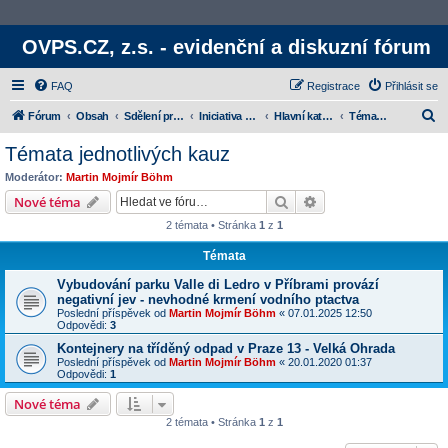
OVPS.CZ, z.s. - evidenční a diskuzní fórum
FAQ
Registrace
Přihlásit se
H
Fórum
Obsah
Sdělení provozovatele
Iniciativa OVPS.CZ, z.s.
Hlavní kategorie
Témata jednotlivých kauz
l
Témata jednotlivých kauz
e
Moderátor:
Martin Mojmír Böhm
d
Hledat
Rozšířené vyhledává
Nové téma
a
2 témata • Stránka
1
z
1
t
Témata
Vybudování parku Valle di Ledro v Příbrami provází
negativní jev - nevhodné krmení vodního ptactva
Poslední příspěvek od
Martin Mojmír Böhm
«
07.01.2025 12:50
Odpovědi:
3
Kontejnery na tříděný odpad v Praze 13 - Velká Ohrada
Poslední příspěvek od
Martin Mojmír Böhm
«
20.01.2020 01:37
Odpovědi:
1
Nové téma
2 témata • Stránka
1
z
1