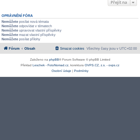
Přejít na
OPRÁVNĚNÍ FÓRA
Nemůžete
posílat nová témata
Nemůžete
odpovídat v tématech
Nemůžete
upravovat vlastní příspěvky
Nemůžete
mazat vlastní příspěvky
Nemůžete
posílat přílohy
Fórum
Obsah
Smazat cookies
Všechny časy jsou v
UTC+02:00
Založeno na
phpBB
® Forum Software © phpBB Limited
Překlad
Leschek - FotoNomad.cz
, korektura
OVPS.CZ, z.s. - ovps.cz
Osobní údaje
|
Podmínky