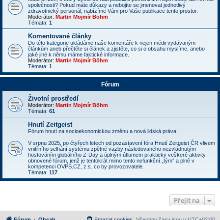
společnosti? Pokud máte důkazy a nebojíte se jmenovat jednotlivý
zdravotnický personál, nabízíme Vám pro Vaše publikace tento prostor.
Moderátor:
Martin Mojmír Böhm
Témata:
1
Komentované články
Do této kategorie ukládáme naše komentáře k nejen médii vydávaným
článkům aneb přečtěte si článek a zjistěte, co si o obsahu myslíme, anebo
jaké jiné k němu máme faktické informace.
Moderátor:
Martin Mojmír Böhm
Témata:
1
Fórum
Životní prostředí
Moderátor:
Martin Mojmír Böhm
Témata:
61
Hnutí Zeitgeist
Fórum hnutí za socioekonomickou změnu a nová lidská práva
V srpnu 2025, po čtyřech letech od pozastavení fóra Hnutí Zeitgeist ČR vlivem
vnitřního selhání systému zpětné vazby následovaného nezvládnutým
hostováním globálního Z-Day a úplným útlumem prakticky veškeré aktivity,
obnovené fórum, jenž je tentokrát mimo tento nefunkční „tým” a plně v
kompetenci OVPS.CZ, z.s. co by provozovatele.
Témata:
117
Přejít na
Fórum
Obsah
Smazat cookies
Všechny časy jsou v
UTC+02:00