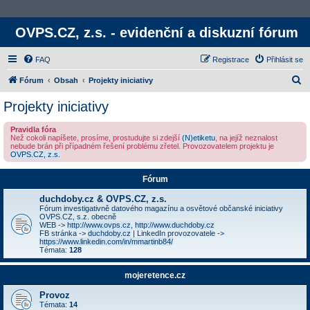
OVPS.CZ, z.s. - evidenční a diskuzní fórum
FAQ
Registrace
Přihlásit se
H
Fórum
Obsah
Projekty iniciativy
l
Projekty iniciativy
e
Pravidla fóra
d
Než cokoli napíšete, prosíme, prostudujte si zdejší
(N)etiketu
, na jejíž neznalost
nebude brán při případném řešení problému zřetel. Provozovatelem projektu je
a
OVPS.CZ, z.s.
t
Fórum
duchdoby.cz & OVPS.CZ, z.s.
Fórum investigativně datového magazínu a osvětové občanské iniciativy
OVPS.CZ, s.z. obecně
WEB ->
http://www.ovps.cz
,
http://www.duchdoby.cz
FB stránka ->
duchdoby.cz
| LinkedIn provozovatele ->
https://www.linkedin.com/in/mmartinb84/
Témata:
128
mojeretence.cz
Provoz
Témata:
14