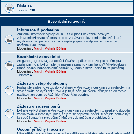
Diskuze
Témata:
116
Bezohlední zdravotníci
Informace & podatelna
Základní informace o projektu a FB skupině Poškození českým
zdravotnictvím včetně prostoru pro zadávání relevantních dotazů, které
myslíte vážně, přičemž se zavazujete po jejich zodpovězení svoji věc
dotáhnout do konce.
Moderátor:
Martin Mojmír Böhm
Bezohlední zdravotníci
Arogance, agresivita, zanedbání lékařské péče? Narazili jste na šmejda
zasluhujícího si být umístěn v našem seznamu - síni hanby? Míte-li důkazy
(např. osobní nebo telefonní nahrávky), sem s nimi! Jedině fakta pomáhají.
Moderátor:
Martin Mojmír Böhm
Témata:
4
Žádosti o vstup do skupiny
Podali jste žádost o vstup do FB skupiny Poškození českým zdravotnictvím a
stále čekáte na vyřízení? Pokud je to již déle jak týden, přidejte se do fóra a
napište nám sem, po Vaší identifikaci Vás pustíme.
Moderátor:
Martin Mojmír Böhm
Žádosti o zrušení banů
Byli jste ve FB skupině Poškození českým zdravotnictvím z nějakého důvodu
zablokováni a máte nyní pocit, že jste se napravili, načež si přejete nadále být
již sobě i ostatním prospěšní? Můžete zde požádat o odblokování.
Moderátor:
Martin Mojmír Böhm
Osobní příběhy / recenze
Máte příběh, o který byste se rádi podělili a pomohli tím nejen sobě, ale rovněž