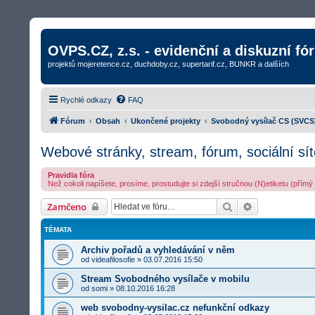
OVPS.CZ, z.s. - evidenční a diskuzní fó
projektů mojeretence.cz, duchdoby.cz, supertarif.cz, BUNKR a dalších
Rychlé odkazy
FAQ
Fórum
Obsah
Ukončené projekty
Svobodný vysílač CS (SVCS
Webové stránky, stream, fórum, sociální sítě
Pravidla fóra
Než cokoli napíšete, prosíme, prostudujte si zdejší stručnou (N)etiketu (přím
Hledat
Rozšířené vyh
Zamčeno
TÉMATA
Archiv pořadů a vyhledávání v něm
od
videafilosofie
»
03.07.2016 15:50
Stream Svobodného vysílače v mobilu
od
somi
»
08.10.2016 16:28
web svobodny-vysilac.cz nefunkční odkazy