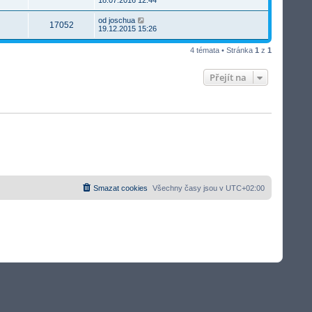
od
joschua
17052
19.12.2015 15:26
4 témata • Stránka
1
z
1
Přejít na
Smazat cookies
Všechny časy jsou v
UTC+02:00