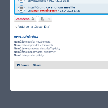
od
videafilosofie
»
03.07.2016 15:36
interFórum, co si o tom myslíte
od
Martin Mojmír Böhm
»
18.04.2015 13:27
Zamčeno
Vrátit se na „Obsah fóra“
OPRÁVNĚNÍ FÓRA
Nemůžete
posílat nová témata
Nemůžete
odpovídat v tématech
Nemůžete
upravovat vlastní příspěvky
Nemůžete
mazat vlastní příspěvky
Nemůžete
posílat přílohy
Fórum
Obsah