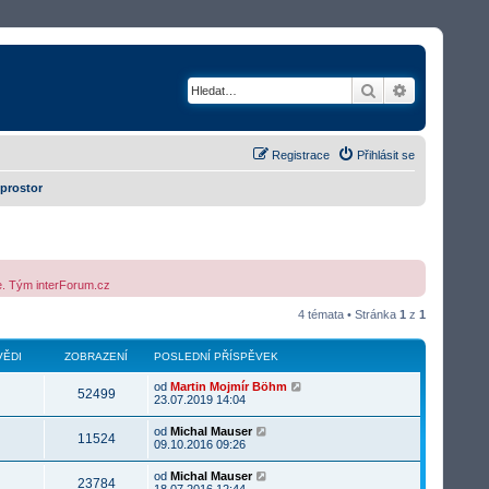
Hledat
Rozšířené v
Registrace
Přihlásit se
 prostor
me. Tým interForum.cz
4 témata • Stránka
1
z
1
ĚDI
ZOBRAZENÍ
POSLEDNÍ PŘÍSPĚVEK
od
Martin Mojmír Böhm
52499
23.07.2019 14:04
od
Michal Mauser
11524
09.10.2016 09:26
od
Michal Mauser
23784
18.07.2016 12:44