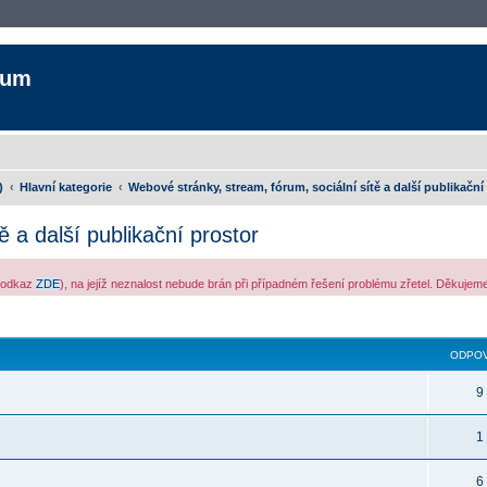
rum
)
Hlavní kategorie
Webové stránky, stream, fórum, sociální sítě a další publikační
 a další publikační prostor
ý odkaz
ZDE
), na jejíž neznalost nebude brán při případném řešení problému zřetel. Děkuje
ledávání
ODPOV
9
1
6