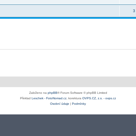
3
Založeno na
phpBB
® Forum Software © phpBB Limited
Překlad
Leschek - FotoNomad.cz
, korektura
OVPS.CZ, z.s. - ovps.cz
Osobní údaje
|
Podmínky