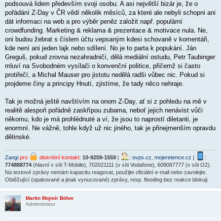
podsouvá lidem především svoji osobu. A asi největší bizár je, že o
pořádání Z-Day v ČR vědí několik měsíců, za které ale nebyli schopni ani
dát informaci na web a pro výběr peněz založit např. populární
crowdfunding. Marketing & reklama & prezentace & motivace nula. Ne,
oni budou žebrat s číslem účtu vepsaným kdesi schovaně v komentáři,
kde není ani jeden lajk nebo sdílení. No je to parta k popukání. Ján
Greguš, pokud zrovna nezahradničí, dělá mediální ostudu, Petr Taubinger
mluví na Svobodném vysílači o konvenční politice, přičemž si často
protiřečí, a Michal Mauser pro jistotu nedělá radši vůbec nic. Pokud si
projdeme činy a principy Hnutí, zjistíme, že tady něco nehraje.
Tak je možná ještě navštívím na onom Z-Day, ať si z pohledu na mě v
realitě alespoň pořádně zaskřípou zubama, neboť jejich nenávist vůči
někomu, kdo je má prohlédnuté a ví, že jsou to naprostí diletanti, je
enormní. Ne vážně, tohle když už nic jiného, tak je přinejmenším opravdu
dětinské.
Zangi
pro
diskrétní kontakt
:
10-9259-1559
|
:
ovps.cz
,
mojeretence.cz
|
:
774888774
(hlavní v síti T-Mobile), 702021111 (v síti Vodafone), 608087777 (v síti O2).
Na textové zprávy nemám kapacitu reagovat, použijte oficiální e-mail nebo zavolejte.
Obtěžující (opakované a jinak vynucované) zprávy, resp. flooding bez reakce blokuji.
Martin Mojmír Böhm
Administrátor