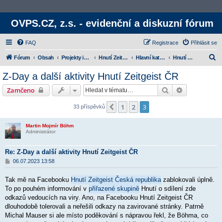
OVPS.CZ, z.s. - evidenční a diskuzní fórum
FAQ
Registrace
Přihlásit se
H
Fórum
Obsah
Projekty iniciativy
Hnutí Zeitgeist
Hlavní kategorie
Hnutí Zeitgeist v České republice a ve světě
l
Z-Day a další aktivity Hnutí Zeitgeist ČR
e
Hledat
Rozšířené v
Zamčeno
d
a
1
2
3
Předchozí
33 příspěvků
t
Martin Mojmír Böhm
Administrátor
Re: Z-Day a další aktivity Hnutí Zeitgeist ČR
P
06.07.2023 13:58
ř
í
Tak mě na Facebooku
Hnutí Zeitgeist Česká republika
zablokovali úplně.
s
p
To po pouhém informování v
přiřazené skupině
Hnutí o sdílení zde
ě
odkazů vedoucích na viry. Ano, na Facebooku Hnutí Zeitgeist ČR
v
dlouhodobě tolerovali a neřešili odkazy na zavirované stránky. Patrně
e
k
Michal Mauser si ale místo poděkování s nápravou řekl, že Böhma, co