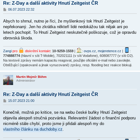
Re: Z-Day a další aktivity Hnutí Zeitgeist ČR
P
06.07.2023 22:32
ř
í
Abych to shrnul, nutno je říci, že myšlenkový tok Hnutí Zeitgeist je
s
p
nepřekonaný. Jen ho zkrátka někteří lidé nedokážou tak nějak ani po
ě
letech pochopit. To Hnutí Zeitgeist neskutečně poškozuje, což je opravdu
v
obrovská škoda.
e
k
Zangi
pro
diskrétní kontakt
:
10-9259-1559
|
:
ovps.cz
,
mojeretence.cz
|
:
774888774
(hlavní v síti T-Mobile), 702021111 (v síti Vodafone), 608087777 (v síti O2).
Na textové zprávy nemám kapacitu reagovat, použijte oficiální e-mail nebo zavolejte.
Obtěžující (opakované a jinak vynucované) zprávy, resp. flooding bez reakce blokuji.
Martin Mojmír Böhm
Administrátor
Re: Z-Day a další aktivity Hnutí Zeitgeist ČR
P
15.07.2023 21:00
ř
í
Konečně, možná po kritice, se na webu české buňky Hnutí Zeitgeist
s
p
objevila alespoň stručná pozvánka. Relevantní žádost o finanční podporu
ě
nicméně stále chybí, proto jsme ji přidali alespoň my do
v
vlastního článku na duchdoby.cz
e
.
k