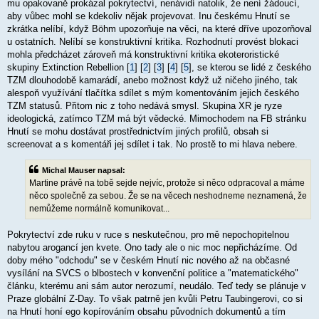
mu opakovaně prokázal pokrytectví, nenávidí natolik, že není žádoucí,
aby vůbec mohl se kdekoliv nějak projevovat. Inu českému Hnutí se
zkrátka nelíbí, když Böhm upozorňuje na věci, na které dříve upozorňoval
u ostatních. Nelíbí se konstruktivní kritika. Rozhodnutí provést blokaci
mohla předcházet zároveň má konstruktivní kritika ekoteroristické
skupiny Extinction Rebellion [
1
] [
2
] [
3
] [
4
] [
5
], se kterou se lidé z českého
TZM dlouhodobě kamarádí, anebo možnost když už ničeho jiného, tak
alespoň využívání tlačítka sdílet s mým komentováním jejich českého
TZM statusů. Přitom nic z toho nedává smysl. Skupina XR je ryze
ideologická, zatímco TZM má být vědecké. Mimochodem na FB stránku
Hnutí se mohu dostávat prostřednictvím jiných profilů, obsah si
screenovat a s komentáři jej sdílet i tak. No prostě to mi hlava nebere.
Michal Mauser napsal:
Martine právě na tobě sejde nejvíc, protože si něco odpracoval a máme
něco společně za sebou. Že se na věcech neshodneme neznamená, že
nemůžeme normálně komunikovat...
Pokrytectví zde ruku v ruce s neskutečnou, pro mě nepochopitelnou
nabytou arogancí jen kvete. Ono tady ale o nic moc nepřicházíme. Od
doby mého "odchodu" se v českém Hnutí nic nového až na občasné
vysílání na SVCS o blbostech v konvenční politice a "matematického"
článku, kterému ani sám autor nerozumí, neudálo. Teď tedy se plánuje v
Praze globální Z-Day. To však patrně jen kvůli Petru Taubingerovi, co si
na Hnutí honí ego kopírováním obsahu původních dokumentů a tím