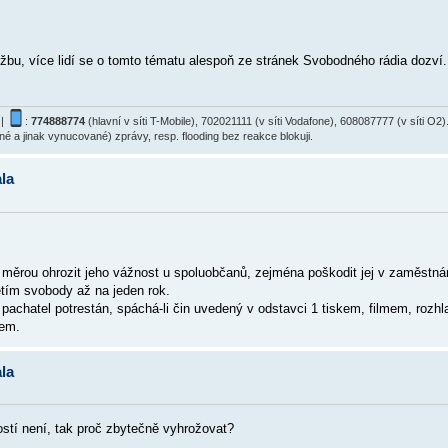
u, více lidí se o tomto tématu alespoň ze stránek Svobodného rádia dozví.
|
:
774888774
(hlavní v síti T-Mobile), 702021111 (v síti Vodafone), 608087777 (v síti 
ané a jinak vynucované) zprávy, resp. flooding bez reakce blokuji.
la
u měrou ohrozit jeho vážnost u spoluobčanů, zejména poškodit jej v zaměstnán
tím svobody až na jeden rok.
achatel potrestán, spáchá-li čin uvedený v odstavci 1 tiskem, filmem, rozhla
bem.
la
stí není, tak proč zbytečně vyhrožovat?