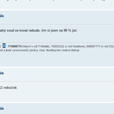
la
ádný soud se konat nebude, tím si jsem na 99 % jist.
|
:
774888774
(hlavní v síti T-Mobile), 702021111 (v síti Vodafone), 608087777 (v síti 
ané a jinak vynucované) zprávy, resp. flooding bez reakce blokuji.
la
-Kč měsíčně.
la