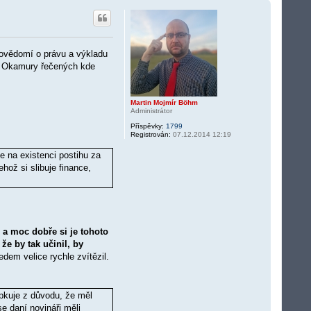
povědomí o právu a výkladu
ia Okamury řečených kde
Martin Mojmír Böhm
Administrátor
Příspěvky:
1799
Registrován:
07.12.2014 12:19
 na existenci postihu za
hož si slibuje finance,
a moc dobře si je tohoto
e by tak učinil, by
dem velice rychle zvítězil.
epkuje z důvodu, že měl
e daní novináři měli