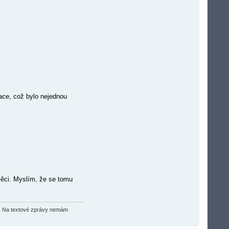
ace, což bylo nejednou
 věci. Myslím, že se tomu
O2). Na textové zprávy nemám