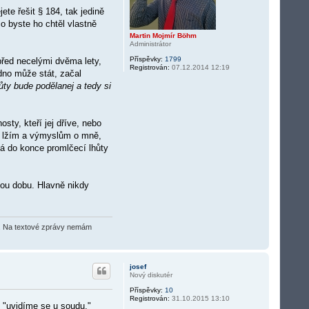
te řešit § 184, tak jedině
o byste ho chtěl vlastně
Martin Mojmír Böhm
Administrátor
Příspěvky:
1799
řed necelými dvěma lety,
Registrován:
07.12.2014 12:19
adno může stát, začal
ůty bude podělanej a tedy si
ty, kteří jej dříve, nebo
ně lžím a výmyslům o mně,
á do konce promlčecí lhůty
nou dobu. Hlavně nikdy
O2). Na textové zprávy nemám
josef
Nový diskutér
Příspěvky:
10
Registrován:
31.10.2015 13:10
í "uvidíme se u soudu."