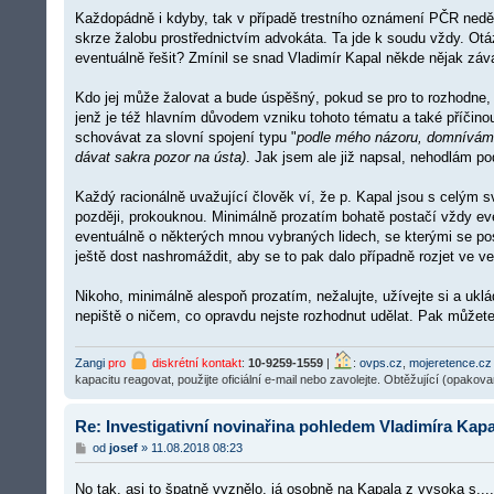
ě
Každopádně i kdyby, tak v případě trestního oznámení PČR nedělá 
v
skrze žalobu prostřednictvím advokáta. Ta jde k soudu vždy. Otáz
e
k
eventuálně řešit? Zmínil se snad Vladimír Kapal někde nějak záv
Kdo jej může žalovat a bude úspěšný, pokud se pro to rozhodne
jenž je též hlavním důvodem vzniku tohoto tématu a také příčinou 
schovávat za slovní spojení typu "
podle mého názoru, domnívám 
dávat sakra pozor na ústa)
. Jak jsem ale již napsal, nehodlám p
Každý racionálně uvažující člověk ví, že p. Kapal jsou s celým 
později, prokouknou. Minimálně prozatím bohatě postačí vždy eve
eventuálně o některých mnou vybraných lidech, se kterými se po
ještě dost nashromáždit, aby se to pak dalo případně rozjet ve 
Nikoho, minimálně alespoň prozatím, nežalujte, užívejte si a ukl
nepiště o ničem, co opravdu nejste rozhodnut udělat. Pak můžet
Zangi
pro
diskrétní kontakt
:
10-9259-1559
|
:
ovps.cz
,
mojeretence.cz
kapacitu reagovat, použijte oficiální e-mail nebo zavolejte. Obtěžující (opakov
Re: Investigativní novinařina pohledem Vladimíra Kapa
P
od
josef
»
11.08.2018 08:23
ř
í
No tak, asi to špatně vyznělo, já osobně na Kapala z vysoka s..
s