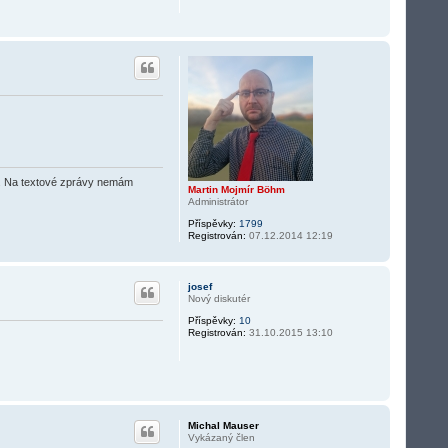
O2). Na textové zprávy nemám
Martin Mojmír Böhm
Administrátor
Příspěvky:
1799
Registrován:
07.12.2014 12:19
josef
Nový diskutér
Příspěvky:
10
Registrován:
31.10.2015 13:10
Michal Mauser
Vykázaný člen