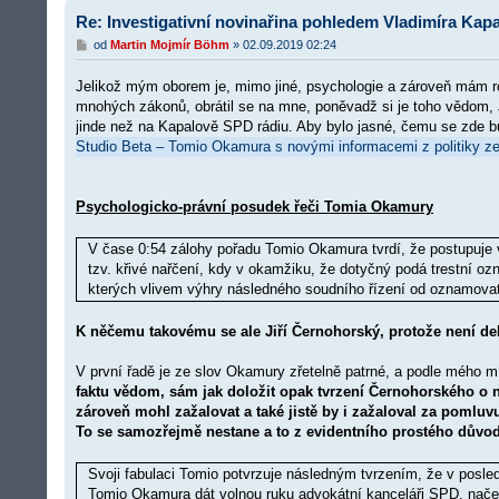
Re: Investigativní novinařina pohledem Vladimíra Kapa
P
od
Martin Mojmír Böhm
»
02.09.2019 02:24
ř
í
Jelikož mým oborem je, mimo jiné, psychologie a zároveň mám ro
s
p
mnohých zákonů, obrátil se na mne, poněvadž si je toho vědom,
ě
jinde než na Kapalově SPD rádiu. Aby bylo jasné, čemu se zde 
v
Studio Beta – Tomio Okamura s novými informacemi z politiky z
e
k
Psychologicko-právní posudek řeči Tomia Okamury
V čase 0:54 zálohy pořadu Tomio Okamura tvrdí, že postupuje 
tzv. křivé nařčení, kdy v okamžiku, že dotyčný podá trestní oz
kterých vlivem výhry následného soudního řízení od oznamova
K něčemu takovému se ale Jiří Černohorský, protože není d
V první řadě je ze slov Okamury zřetelně patrné, a podle mého
faktu vědom, sám jak doložit opak tvrzení Černohorského o n
zároveň mohl zažalovat a také jistě by i zažaloval za pomlu
To se samozřejmě nestane a to z evidentního prostého dův
Svoji fabulaci Tomio potvrzuje následným tvrzením, že v posle
Tomio Okamura dát volnou ruku advokátní kanceláři SPD, načež 