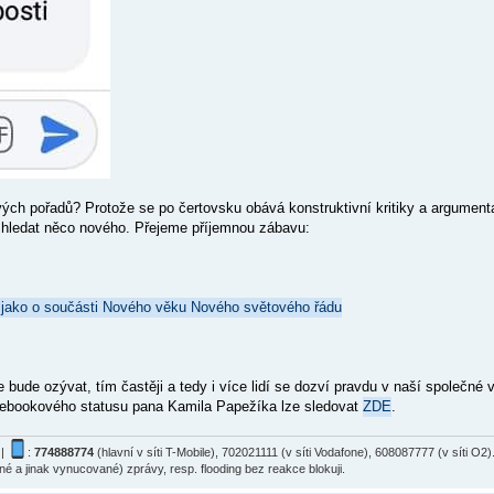
ých pořadů? Protože se po čertovsku obává konstruktivní kritiky a argument
a hledat něco nového. Přejeme příjemnou zábavu:
át jako o součásti Nového věku Nového světového řádu
e bude ozývat, tím častěji a tedy i více lidí se dozví pravdu v naší společné
facebookového statusu pana Kamila Papežíka lze sledovat
ZDE
.
|
:
774888774
(hlavní v síti T-Mobile), 702021111 (v síti Vodafone), 608087777 (v síti 
ané a jinak vynucované) zprávy, resp. flooding bez reakce blokuji.