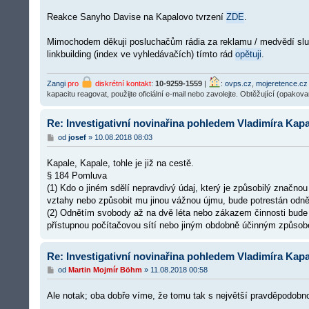
k
Reakce Sanyho Davise na Kapalovo tvrzení
ZDE
.
Mimochodem děkuji posluchačům rádia za reklamu / medvědí služb
linkbuilding (index ve vyhledávačích) tímto rád
opětuji
.
Zangi
pro
diskrétní kontakt
:
10-9259-1559
|
:
ovps.cz
,
mojeretence.cz
kapacitu reagovat, použijte oficiální e-mail nebo zavolejte. Obtěžující (opakov
Re: Investigativní novinařina pohledem Vladimíra Kapa
P
od
josef
»
10.08.2018 08:03
ř
í
Kapale, Kapale, tohle je již na cestě.
s
p
§ 184 Pomluva
ě
(1) Kdo o jiném sdělí nepravdivý údaj, který je způsobilý značno
v
vztahy nebo způsobit mu jinou vážnou újmu, bude potrestán odně
e
k
(2) Odnětím svobody až na dvě léta nebo zákazem činnosti bude p
přístupnou počítačovou sítí nebo jiným obdobně účinným způso
Re: Investigativní novinařina pohledem Vladimíra Kapa
P
od
Martin Mojmír Böhm
»
11.08.2018 00:58
ř
í
Ale notak; oba dobře víme, že tomu tak s největší pravděpodobno
s
p