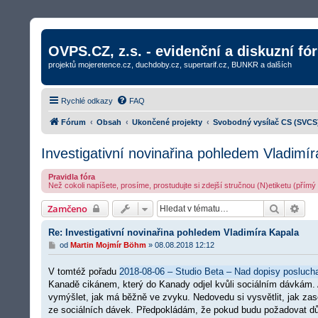
OVPS.CZ, z.s. - evidenční a diskuzní fó
projektů mojeretence.cz, duchdoby.cz, supertarif.cz, BUNKR a dalších
Rychlé odkazy
FAQ
Fórum
Obsah
Ukončené projekty
Svobodný vysílač CS (SVCS
Investigativní novinařina pohledem Vladimí
Pravidla fóra
Než cokoli napíšete, prosíme, prostudujte si zdejší stručnou (N)etiketu (přím
Hledat
Roz
Zamčeno
Re: Investigativní novinařina pohledem Vladimíra Kapala
P
od
Martin Mojmír Böhm
»
08.08.2018 12:12
ř
í
V tomtéž pořadu
2018-08-06 – Studio Beta – Nad dopisy poslucha
s
p
Kanadě cikánem, který do Kanady odjel kvůli sociálním dávkám.
ě
vymýšlet, jak má běžně ve zvyku. Nedovedu si vysvětlit, jak zas
v
ze sociálních dávek. Předpokládám, že pokud budu požadovat důk
e