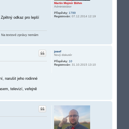
Martin Mojmír Böhm
Administrátor
Příspěvky:
1799
Registrován:
07.12.2014 12:19
 Zpětný odkaz pro lepší
O2). Na textové zprávy nemám
josef
Nový diskutér
Příspěvky:
10
Registrován:
31.10.2015 13:10
í, narušit jeho rodinné
sem, televizí, veřejně