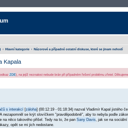
rum
)
Hlavní kategorie
Názorové a případné ostatní diskuse, které se jinam nehodí
ra Kapala
ý odkaz
ZDE
), na jejíž neznalost nebude brán při případném řešení problému zřetel. Děkuje
šířené vyhledávání
čů s interakcí
[
záloha
] (00:12:19 - 01:18:34) nazval Vladimír Kapal jistého č
 A nezapomněl se krýt slovíčkem "pravděpodobně", aby to nebyla podle záko
e na něco takového přišel. Tedy na to, že pan
Sany Davis
, jak se na sociáln
azy, opět se mi jich nedostane.