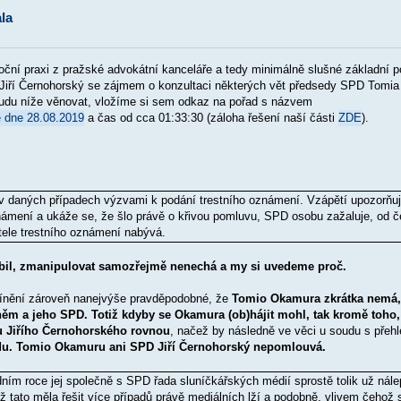
la
ční praxi z pražské advokátní kanceláře a tedy minimálně slušné základní 
 Jiří Černohorský se zájmem o konzultaci některých vět předsedy SPD Tom
budu níže věnovat, vložíme si sem odkaz na pořad s názvem
e dne 28.08.2019
a čas od cca 01:33:30 (záloha řešení naší části
ZDE
).
v daných případech výzvami k podání trestního oznámení. Vzápětí upozorňuje
námení a ukáže se, že šlo právě o křivou pomluvu, SPD osobu zažaluje, od če
tele trestního oznámení nabývá.
ebil, zmanipulovat samozřejmě nenechá a my si uvedeme proč.
 mínění zároveň nanejvýše pravděpodobné, že
Tomio Okamura zkrátka nemá, 
ěm a jeho SPD. Totiž kdyby se Okamura (ob)hájit mohl, tak kromě toho, ž
vu Jiřího Černohorského rovnou
, načež by následně ve věci u soudu s přehle
odu. Tomio Okamuru ani SPD Jiří Černohorský nepomlouvá.
dním roce jej společně s SPD řada sluníčkářských médií sprostě tolik už nál
tato měla řešit více případů právě mediálních lží a podobně, vlivem čehož s