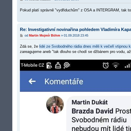
ř
í
Pokud platí správně "vydřiduchům" z OSA a INTERGRAM, tak to z
s
p
ě
v
e
Re: Investigativní novinařina pohledem Vladimíra Kapa
k
P
od
Martin Mojmír Böhm
»
01.09.2018 23:45
ř
í
Zdá se, že
lidé ze Svobodného rádia dnes měli k večeři vtipnou k
s
p
zareagujeme aneb "tak dlouho se chodí se džbánem pro vodu, až
ě
v
e
k