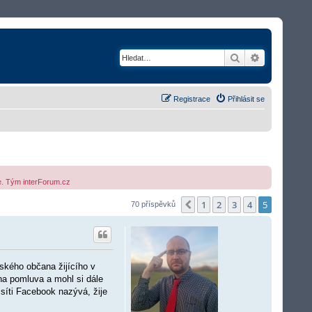
Hledat
Rozšířené v
Registrace
Přihlásit se
me. Tým interForum.cz
1
2
3
4
5
Předchozí
70 příspěvků
eského občana žijícího v
na pomluva a mohl si dále
í síti Facebook nazývá, žije