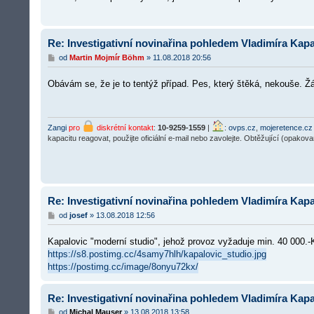
p
ě
v
e
Re: Investigativní novinařina pohledem Vladimíra Kapa
k
P
od
Martin Mojmír Böhm
»
11.08.2018 20:56
ř
í
Obávám se, že je to tentýž případ. Pes, který štěká, nekouše. Ž
s
p
ě
v
e
Zangi
pro
diskrétní kontakt
:
10-9259-1559
|
:
ovps.cz
,
mojeretence.cz
k
kapacitu reagovat, použijte oficiální e-mail nebo zavolejte. Obtěžující (opakov
Re: Investigativní novinařina pohledem Vladimíra Kapa
P
od
josef
»
13.08.2018 12:56
ř
í
Kapalovic "moderní studio", jehož provoz vyžaduje min. 40 000.
s
p
https://s8.postimg.cc/4samy7hlh/kapalovic_studio.jpg
ě
https://postimg.cc/image/8onyu72kx/
v
e
k
Re: Investigativní novinařina pohledem Vladimíra Kapa
P
od
Michal Mauser
»
13.08.2018 13:58