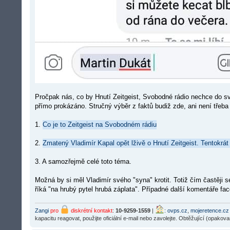
Pročpak nás, co by Hnutí Zeitgeist, Svobodné rádio nechce do sv
přímo prokázáno. Stručný výběr z faktů budiž zde, ani není třeb
1.
Co je to Zeitgeist na Svobodném rádiu
2.
Zmatený Vladimír Kapal opět lživě o Hnutí Zeitgeist. Tentokr
3. A samozřejmě celé toto téma.
Možná by si měl Vladimír svého "syna" krotit. Totiž čím častěji s
říká "na hrubý pytel hrubá záplata". Případné další komentáře 
Zangi
pro
diskrétní kontakt
:
10-9259-1559
|
:
ovps.cz
,
mojeretence.cz
kapacitu reagovat, použijte oficiální e-mail nebo zavolejte. Obtěžující (opakov