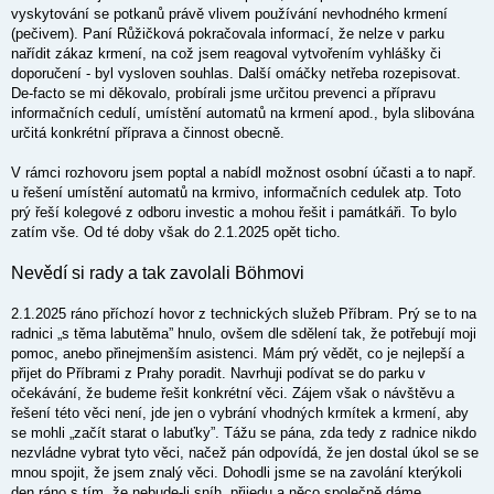
vyskytování se potkanů právě vlivem používání nevhodného krmení
(pečivem). Paní Růžičková pokračovala informací, že nelze v parku
nařídit zákaz krmení, na což jsem reagoval vytvořením vyhlášky či
doporučení - byl vysloven souhlas. Další omáčky netřeba rozepisovat.
De-facto se mi děkovalo, probírali jsme určitou prevenci a přípravu
informačních cedulí, umístění automatů na krmení apod., byla slibována
určitá konkrétní příprava a činnost obecně.
V rámci rozhovoru jsem poptal a nabídl možnost osobní účasti a to např.
u řešení umístění automatů na krmivo, informačních cedulek atp. Toto
prý řeší kolegové z odboru investic a mohou řešit i památkáři. To bylo
zatím vše. Od té doby však do 2.1.2025 opět ticho.
Nevědí si rady a tak zavolali Böhmovi
2.1.2025 ráno příchozí hovor z technických služeb Příbram. Prý se to na
radnici „s těma labutěma” hnulo, ovšem dle sdělení tak, že potřebují moji
pomoc, anebo přinejmenším asistenci. Mám prý vědět, co je nejlepší a
přijet do Příbrami z Prahy poradit. Navrhuji podívat se do parku v
očekávání, že budeme řešit konkrétní věci. Zájem však o návštěvu a
řešení této věci není, jde jen o vybrání vhodných krmítek a krmení, aby
se mohli „začít starat o labuťky”. Tážu se pána, zda tedy z radnice nikdo
nezvládne vybrat tyto věci, načež pán odpovídá, že jen dostal úkol se se
mnou spojit, že jsem znalý věci. Dohodli jsme se na zavolání kterýkoli
den ráno s tím, že nebude-li sníh, přijedu a něco společně dáme