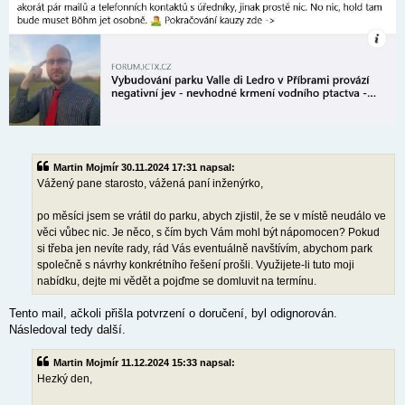
Martin Mojmír 30.11.2024 17:31 napsal:
Vážený pane starosto, vážená paní inženýrko,
po měsíci jsem se vrátil do parku, abych zjistil, že se v místě neudálo ve
věci vůbec nic. Je něco, s čím bych Vám mohl být nápomocen? Pokud
si třeba jen nevíte rady, rád Vás eventuálně navštívím, abychom park
společně s návrhy konkrétního řešení prošli. Využijete-li tuto moji
nabídku, dejte mi vědět a pojďme se domluvit na termínu.
Tento mail, ačkoli přišla potvrzení o doručení, byl odignorován.
Následoval tedy další.
Martin Mojmír 11.12.2024 15:33 napsal:
Hezký den,