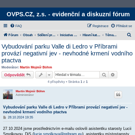
OVPS.CZ, z.s. - evidenční a diskuzní fórum
FAQ
Registrace
Přihlásit se
H
Fórum
Obsah
Sdělení provozovatele
Iniciativa OVPS.CZ, z.s.
Hlavní kategorie
Témata jednotlivých kauz
l
Vybudování parku Valle di Ledro v Příbrami
e
provází negativní jev - nevhodné krmení vodního
d
ptactva
a
Moderátor:
Martin Mojmír Böhm
t
Hledat
Rozšířené
Odpovědět
4 příspěvky • Stránka
1
z
1
Martin Mojmír Böhm
Administrátor
Vybudování parku Valle di Ledro v Příbrami provází negativní jev -
nevhodné krmení vodního ptactva
P
28.10.2024 19:35
ř
í
27.10.2024 jsme prostřednictvím e-mailu oslovili asistentku starosty Lucii
s
p
Smolkovou, DiS (
lucie.smolkova@pribram.eu
), asistentku místostarosty