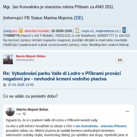
Mgr. Jan Konvalinka je starostou města Příbram za ANO 2011.
(Informující FB Status Martina Mojmíra
ZDE
).
Zangi
pro
diskrétní kontakt
:
10-9259-1559
|
:
ovps.cz
,
mojeretence.cz
|
:
774888774
(hlavní v síti T-Mobile), 702021111 (v síti Vodafone), 608087777 (v síti O2).
Na textové zprávy nemám kapacitu reagovat, použijte oficiální e-mail nebo zavolejte.
Obtěžující (opakované a jinak vynucované) zprávy, resp. flooding bez reakce blokuji.
Martin Mojmír Böhm
Administrátor
Re: Vybudování parku Valle di Ledro v Příbrami provází
negativní jev - nevhodné krmení vodního ptactva
P
07.01.2025 12:50
ř
í
Co se událo za poslední dobu?
s
p
ě
v
e
k