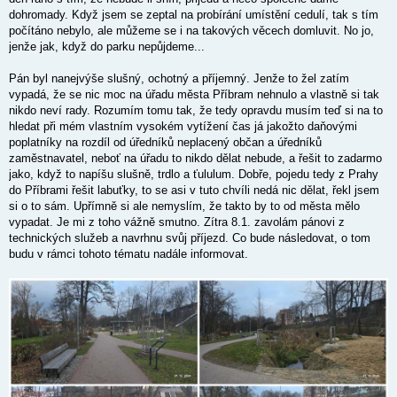
dohromady. Když jsem se zeptal na probírání umístění cedulí, tak s tím
počítáno nebylo, ale můžeme se i na takových věcech domluvit. No jo,
jenže jak, když do parku nepůjdeme...
Pán byl nanejvýše slušný, ochotný a příjemný. Jenže to žel zatím
vypadá, že se nic moc na úřadu města Příbram nehnulo a vlastně si tak
nikdo neví rady. Rozumím tomu tak, že tedy opravdu musím teď si na to
hledat při mém vlastním vysokém vytížení čas já jakožto daňovými
poplatníky na rozdíl od úředníků neplacený občan a úředníků
zaměstnavatel, neboť na úřadu to nikdo dělat nebude, a řešit to zadarmo
jako, když to napíšu slušně, trdlo a ťululum. Dobře, pojedu tedy z Prahy
do Příbrami řešit labuťky, to se asi v tuto chvíli nedá nic dělat, řekl jsem
si o to sám. Upřímně si ale nemyslím, že takto by to od města mělo
vypadat. Je mi z toho vážně smutno. Zítra 8.1. zavolám pánovi z
technických služeb a navrhnu svůj příjezd. Co bude následovat, o tom
budu v rámci tohoto tématu nadále informovat.