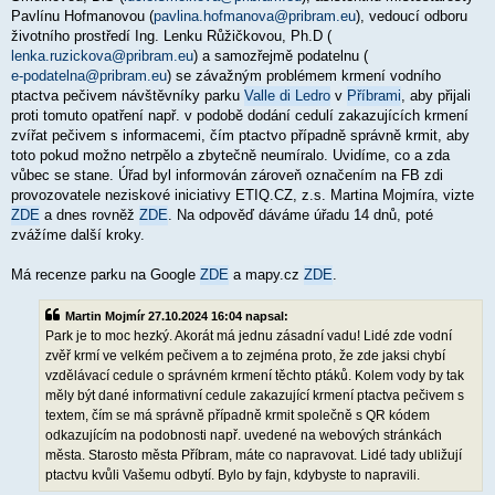
ě
Pavlínu Hofmanovou (
pavlina.hofmanova@pribram.eu
), vedoucí odboru
v
životního prostředí Ing. Lenku Růžičkovou, Ph.D (
e
k
lenka.ruzickova@pribram.eu
) a samozřejmě podatelnu (
e-podatelna@pribram.eu
) se závažným problémem krmení vodního
ptactva pečivem návštěvníky parku
Valle di Ledro
v
Příbrami
, aby přijali
proti tomuto opatření např. v podobě dodání cedulí zakazujících krmení
zvířat pečivem s informacemi, čím ptactvo případně správně krmit, aby
toto pokud možno netrpělo a zbytečně neumíralo. Uvidíme, co a zda
vůbec se stane. Úřad byl informován zároveň označením na FB zdi
provozovatele neziskové iniciativy ETIQ.CZ, z.s. Martina Mojmíra, vizte
ZDE
a dnes rovněž
ZDE
. Na odpověď dáváme úřadu 14 dnů, poté
zvážíme další kroky.
Má recenze parku na Google
ZDE
a mapy.cz
ZDE
.
Martin Mojmír 27.10.2024 16:04 napsal:
Park je to moc hezký. Akorát má jednu zásadní vadu! Lidé zde vodní
zvěř krmí ve velkém pečivem a to zejména proto, že zde jaksi chybí
vzdělávací cedule o správném krmení těchto ptáků. Kolem vody by tak
měly být dané informativní cedule zakazující krmení ptactva pečivem s
textem, čím se má správně případně krmit společně s QR kódem
odkazujícím na podobnosti např. uvedené na webových stránkách
města. Starosto města Příbram, máte co napravovat. Lidé tady ubližují
ptactvu kvůli Vašemu odbytí. Bylo by fajn, kdybyste to napravili.