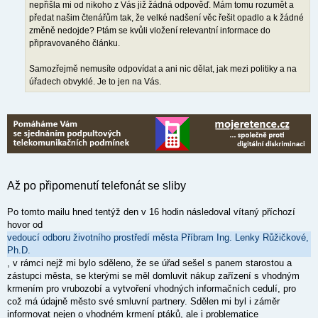
nepřišla mi od nikoho z Vás již žádná odpověď. Mám tomu rozumět a
předat našim čtenářům tak, že velké nadšení věc řešit opadlo a k žádné
změně nedojde? Ptám se kvůli vložení relevantní informace do
připravovaného článku.
Samozřejmě nemusíte odpovídat a ani nic dělat, jak mezi politiky a na
úřadech obvyklé. Je to jen na Vás.
Až po připomenutí telefonát se sliby
Po tomto mailu hned tentýž den v 16 hodin následoval vítaný příchozí
hovor od
vedoucí odboru životního prostředí města Příbram Ing. Lenky Růžičkové,
Ph.D.
, v rámci nejž mi bylo sděleno, že se úřad sešel s panem starostou a
zástupci města, se kterými se měl domluvit nákup zařízení s vhodným
krmením pro vrubozobí a vytvoření vhodných informačních cedulí, pro
což má údajně město své smluvní partnery. Sdělen mi byl i záměr
informovat nejen o vhodném krmení ptáků, ale i problematice