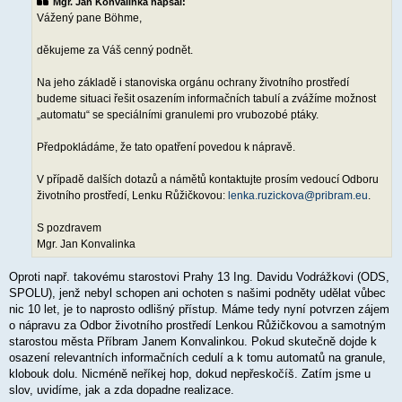
Mgr. Jan Konvalinka napsal:
v
e
Vážený pane Böhme,
k
děkujeme za Váš cenný podnět.
Na jeho základě i stanoviska orgánu ochrany životního prostředí
budeme situaci řešit osazením informačních tabulí a zvážíme možnost
„automatu“ se speciálními granulemi pro vrubozobé ptáky.
Předpokládáme, že tato opatření povedou k nápravě.
V případě dalších dotazů a námětů kontaktujte prosím vedoucí Odboru
životního prostředí, Lenku Růžičkovou:
lenka.ruzickova@pribram.eu
.
S pozdravem
Mgr. Jan Konvalinka
Oproti např. takovému starostovi Prahy 13 Ing. Davidu Vodrážkovi (ODS,
SPOLU), jenž nebyl schopen ani ochoten s našimi podněty udělat vůbec
nic 10 let, je to naprosto odlišný přístup. Máme tedy nyní potvrzen zájem
o nápravu za Odbor životního prostředí Lenkou Růžičkovou a samotným
starostou města Příbram Janem Konvalinkou. Pokud skutečně dojde k
osazení relevantních informačních cedulí a k tomu automatů na granule,
klobouk dolu. Nicméně neříkej hop, dokud nepřeskočíš. Zatím jsme u
slov, uvidíme, jak a zda dopadne realizace.