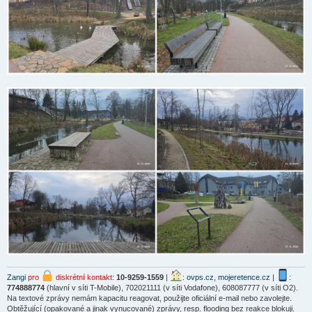
Zangi
pro
diskrétní kontakt
:
10-9259-1559
|
:
ovps.cz
,
mojeretence.cz
|
:
774888774
(hlavní v síti T-Mobile), 702021111 (v síti Vodafone), 608087777 (v síti O2).
Na textové zprávy nemám kapacitu reagovat, použijte oficiální e-mail nebo zavolejte.
Obtěžující (opakované a jinak vynucované) zprávy, resp. flooding bez reakce blokuji.