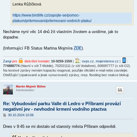
Lenka Růžičková
https://www.birdlife.cz/zapojte-se/pomoc-
ptakum/prikrmovani/prikrmovani-vodnich-ptaku/
Necháme nyní věc 14 dnů žít vlastním životem a uvidíme, jak to
dopadne.
(Informující FB Status Martina Mojmíra
ZDE
).
Zangi
pro
diskrétní kontakt
:
10-9259-1559
|
:
ovps.cz
,
mojeretence.cz
|
:
774888774
(hlavní v síti T-Mobile), 702021111 (v síti Vodafone), 608087777 (v síti O2).
Na textové zprávy nemám kapacitu reagovat, použijte oficiální e-mail nebo zavolejte.
Obtěžující (opakované a jinak vynucované) zprávy, resp. flooding bez reakce blokuji.
Martin Mojmír Böhm
Administrátor
Re: Vybudování parku Valle di Ledro v Příbrami provází
negativní jev - nevhodné krmení vodního ptactva
P
30.10.2024 10:06
ř
í
Dnes v 9:45 se mi dostalo od starosty města Příbram odpovědi.
s
p
ě