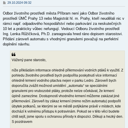
P
29.10.2024 09:32
ř
í
Odbor životního prostředí města Příbram není jako Odbor životního
s
p
prostředí ÚMČ Prahy 13 nebo Magistrát hl. m. Prahy, kteří neudělali nic v
ě
rámci např. odpadového hospodářství nebo parkování za neskutečných
v
10 let a prakticky vůbec nefungují. Vedoucí Odboru životního prostředí
e
k
Ing. Lenka Růžičková, Ph.D. zareagovala hned ráno dopisem starostovi.
Přidání zároveň automatu s vhodnými granulemi považuji na perfektní
doplnění návrhu.
Vážený pane starosto,
níže přikládám informace ohledně přikrmování vodních ptáků k využití. Z
pohledu životního prostředí bych podpořila poskytnutí více informací
ohledně krmení vodního ptactva nejen v parku Ledro. Zároveň bych
doporučila zvážit možnost umístění ,,automatu“ se speciálními
granulemi pro vrubozobé ptáky, protože nelze očekávat, že krmení
úplně zamezíme. Dostupností vhodného krmení můžeme zakázat jiné
přikrmování. Zároveň by zákaz krmení (mimo režim automatu) podpořil
úbytek potkanů, se kterými se ve městě potýkáme právě v místech, kde
dochází k volnému přístupu k potravinám. Pokud se v této věci budete
chtít sejít, jsme spolu s ochranou přírody k dispozici. Děkuji a hezký den.
S pozdravem