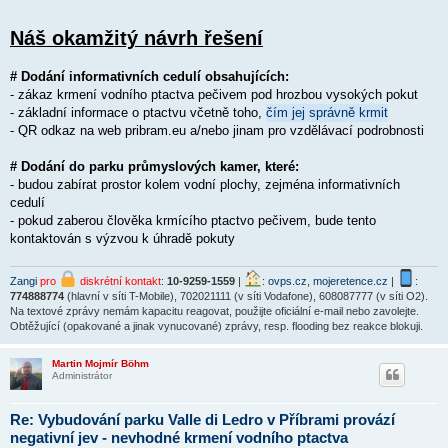
Náš okamžitý návrh řešení
# Dodání informativních cedulí obsahujících:
- zákaz krmení vodního ptactva pečivem pod hrozbou vysokých pokut
- základní informace o ptactvu včetně toho,
čím jej správně krmit
- QR odkaz na web pribram.eu a/nebo jinam pro vzdělávací podrobnosti
# Dodání do parku průmyslových kamer, které:
- budou zabírat prostor kolem vodní plochy, zejména informativních
cedulí
- pokud zaberou člověka krmícího ptactvo pečivem, bude tento
kontaktován s výzvou k úhradě pokuty
Zangi
pro
diskrétní kontakt
:
10-9259-1559
|
:
ovps.cz
,
mojeretence.cz
|
:
774888774
(hlavní v síti T-Mobile), 702021111 (v síti Vodafone), 608087777 (v síti O2).
Na textové zprávy nemám kapacitu reagovat, použijte oficiální e-mail nebo zavolejte.
Obtěžující (opakované a jinak vynucované) zprávy, resp. flooding bez reakce blokuji.
Martin Mojmír Böhm
Administrátor
Re: Vybudování parku Valle di Ledro v Příbrami provází
negativní jev - nevhodné krmení vodního ptactva