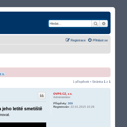
Hledat
Rozšířené v
Registrace
Přihlásit se
z.s.
1 příspěvek • Stránka
1
z
1
OVPS.CZ, z.s.
Administrátor
Příspěvky:
369
Registrován:
22.01.2015 10:29
jeho letité smetiště
novat.