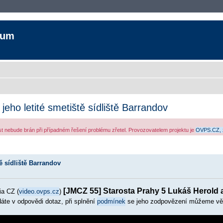
rum
eho letité smetiště sídliště Barrandov
ost nebude brán při případném řešení problému zřetel. Provozovatelem projektu je
OVPS.CZ, 
ozšířené vyhledávání
ě sídliště Barrandov
[JMCZ 55] Starosta Prahy 5 Lukáš Herold a 
ia CZ (
video.ovps.cz
)
áte v odpovědi dotaz, při splnění
podmínek
se jeho zodpovězení můžeme vě