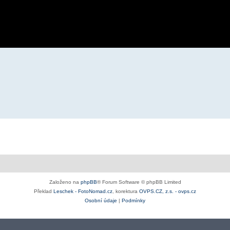
Založeno na
phpBB
® Forum Software © phpBB Limited
Překlad
Leschek - FotoNomad.cz
, korektura
OVPS.CZ, z.s. - ovps.cz
Osobní údaje
|
Podmínky