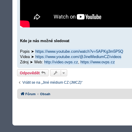
Kde je nás možné sledovat
Popis ➤
https://www.youtube.com/watch?v=5APKg3m5P5Q
Videa ➤
https://www.youtube.com/@JineMediumCZ/videos
Zdroj ➤ Web:
http://video.ovps.cz
,
https://www.ovps.cz
Odpovědět
Vrátit se na „Jiné médium CZ (JMCZ)“
Fórum
Obsah