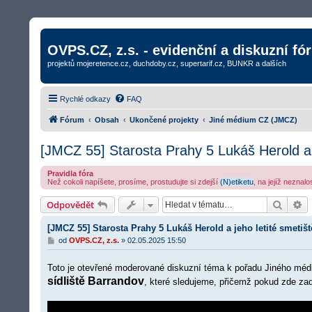
OVPS.CZ, z.s. - evidenční a diskuzní fó
projektů mojeretence.cz, duchdoby.cz, supertarif.cz, BUNKR a dalších
Rychlé odkazy
FAQ
Fórum
Obsah
Ukončené projekty
Jiné médium CZ (JMCZ)
[JMCZ 55] Starosta Prahy 5 Lukáš Herold a j
Pravidla fóra
Než cokoli napíšete, prosíme, prostudujte si zdejší
(N)etiketu
, na jejíž neznal
Hledat
R
Odpovědět
[JMCZ 55] Starosta Prahy 5 Lukáš Herold a jeho letité smetišt
P
od
OVPS.CZ, z.s.
»
02.05.2025 15:50
ř
í
Toto je otevřené moderované diskuzní téma k pořadu Jiného méd
s
p
sídliště Barrandov
, které sledujeme, přičemž pokud zde zad
ě
v
e