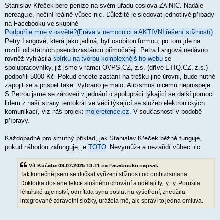
p
Stanislav Křeček bere peníze na svém úřadu doslova ZA NIC. Nadále
ě
nereaguje, nečiní reálně vůbec nic. Důležité je sledovat jednotlivé případy
v
na Facebooku ve skupině
e
k
Podpoříte mne v osvětě?(Práva v nemocnici a AKTIVNÍ řešení stížností)
Petry Langové, která jako jediná, byť osobitou formou, po tom jde na
rozdíl od státních pseudozastánců přímočařeji. Petra Langová nedávno
rovněž vyhlásila
sbírku na tvorbu komplexnějšího webu
se
spolupracovníky, již jsme v rámci OVPS.CZ, z.s. (dříve ETIQ.CZ, z.s.)
podpořili 5000 Kč. Pokud chcete zastání na trošku jiné úrovni, bude nutné
zapojit se a přispět také. Vybráno je málo. Alibismus ničemu neprospěje.
S Petrou jsme se zároveň v jednání o spolupráci týkající se další pomoci
lidem z naší strany tentokrát ve věci týkající se služeb elektronických
komunikací, viz náš projekt
mojeretence.cz
. V současnosti v podobě
přípravy.
Každopádně pro smutný příklad, jak Stanislav Křeček běžně funguje,
pokud náhodou zafunguje, je
TOTO
. Nevymůže a nezařídí vůbec nic.
Vít Kučaba 09.07.2025 13:11 na Facebooku napsal:
Tak konečně jsem se dočkal vyřízení stížnosti od ombudsmana.
Doktorka dostane lekce slušného chování a udělají ty, ty, ty. Porušila
lékařské tajemství, odmítala syna poslat na vyšetření, zneužila
integrované zdravotní složky, urážela mě, ale spraví to jedna omluva.