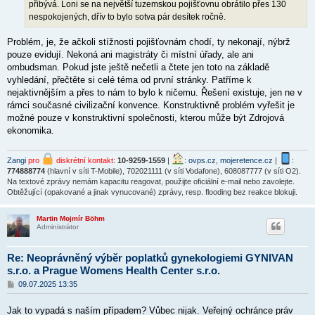
přibývá. Loni se na největší tuzemskou pojišťovnu obrátilo přes 130
nespokojených, dřív to bylo sotva pár desítek ročně.
Problém, je, že ačkoli stížnosti pojišťovnám chodí, ty nekonají, nýbrž
pouze evidují. Nekoná ani magistráty či místní úřady, ale ani
ombudsman. Pokud jste ještě nečetli a čtete jen toto na základě
vyhledání, přečtěte si celé téma od první stránky. Patříme k
nejaktivnějším a přes to nám to bylo k ničemu. Řešení existuje, jen ne v
rámci současné civilizační konvence. Konstruktivně problém vyřešit je
možné pouze v konstruktivní společnosti, kterou může být Zdrojová
ekonomika.
Zangi
pro
diskrétní kontakt
:
10-9259-1559
|
:
ovps.cz
,
mojeretence.cz
|
:
774888774
(hlavní v síti T-Mobile), 702021111 (v síti Vodafone), 608087777 (v síti O2).
Na textové zprávy nemám kapacitu reagovat, použijte oficiální e-mail nebo zavolejte.
Obtěžující (opakované a jinak vynucované) zprávy, resp. flooding bez reakce blokuji.
Martin Mojmír Böhm
Administrátor
Re: Neoprávněný výběr poplatků gynekologiemi GYNIVAN
s.r.o. a Prague Womens Health Center s.r.o.
P
09.07.2025 13:35
ř
í
Jak to vypadá s naším případem? Vůbec nijak. Veřejný ochránce práv
s