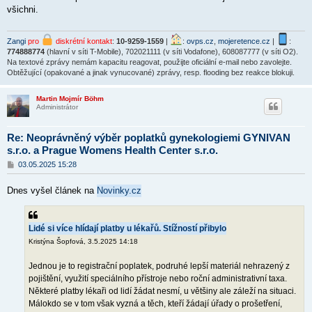
p
všichni.
ě
v
e
Zangi
pro
diskrétní kontakt
:
10-9259-1559
|
:
ovps.cz
,
mojeretence.cz
|
:
k
774888774
(hlavní v síti T-Mobile), 702021111 (v síti Vodafone), 608087777 (v síti O2).
Na textové zprávy nemám kapacitu reagovat, použijte oficiální e-mail nebo zavolejte.
Obtěžující (opakované a jinak vynucované) zprávy, resp. flooding bez reakce blokuji.
Martin Mojmír Böhm
Administrátor
Re: Neoprávněný výběr poplatků gynekologiemi GYNIVAN
s.r.o. a Prague Womens Health Center s.r.o.
P
03.05.2025 15:28
ř
í
Dnes vyšel článek na
Novinky.cz
s
p
ě
v
e
Lidé si více hlídají platby u lékařů. Stížností přibylo
k
Kristýna Šopfová, 3.5.2025 14:18
Jednou je to registrační poplatek, podruhé lepší materiál nehrazený z
pojištění, využití speciálního přístroje nebo roční administrativní taxa.
Některé platby lékaři od lidí žádat nesmí, u většiny ale záleží na situaci.
Málokdo se v tom však vyzná a těch, kteří žádají úřady o prošetření,