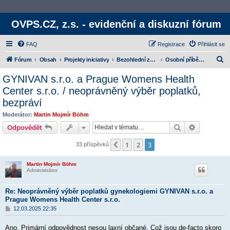
OVPS.CZ, z.s. - evidenční a diskuzní fórum
FAQ
Registrace
Přihlásit se
H
Fórum
Obsah
Projekty iniciativy
Bezohlední zdravotníci
Osobní příběhy / recenze
l
GYNIVAN s.r.o. a Prague Womens Health
e
Center s.r.o. / neoprávněný výběr poplatků,
d
bezpráví
a
Moderátor:
Martin Mojmír Böhm
t
Hledat
Rozšířené
Odpovědět
1
2
3
Předchozí
33 příspěvků
Martin Mojmír Böhm
Administrátor
Re: Neoprávněný výběr poplatků gynekologiemi GYNIVAN s.r.o. a
Prague Womens Health Center s.r.o.
P
12.03.2025 22:35
ř
í
Ano. Primární odpovědnost nesou laxní občané. Což jsou de-facto skoro
s