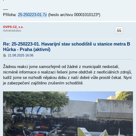
e
k
----
Příloha:
25-250223-01.7z
(heslo archivu 00001010123*)
OVPS.CZ, z.s.
Administrátor
Re: 25-250223-01. Havarijní stav schodiště u stanice metra B
Hůrka - Praha (aktivní)
P
21.08.2025 16:06
ř
í
Žádnou reakci jsme samozřejmě od žádné z municipalit nedostali,
s
p
nicméně informace o realizaci řešení jsme obdrželi z neoficiálních zdrojů,
ě
tudíž jsme se rozhodli nějakou dobu z naší dobré vůle prostě čekat. Nyní
v
je zabezpečení zajištěno zrušením schodiště.
e
k