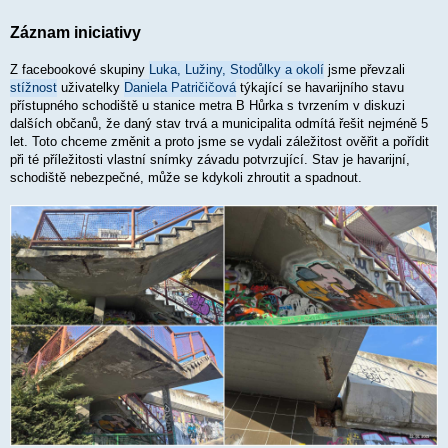
e
k
Záznam iniciativy
Z facebookové skupiny
Luka, Lužiny, Stodůlky a okolí
jsme převzali
stížnost
uživatelky
Daniela Patričičová
týkající se havarijního stavu
přístupného schodiště u stanice metra B Hůrka s tvrzením v diskuzi
dalších občanů, že daný stav trvá a municipalita odmítá řešit nejméně 5
let. Toto chceme změnit a proto jsme se vydali záležitost ověřit a pořídit
při té příležitosti vlastní snímky závadu potvrzující. Stav je havarijní,
schodiště nebezpečné, může se kdykoli zhroutit a spadnout.