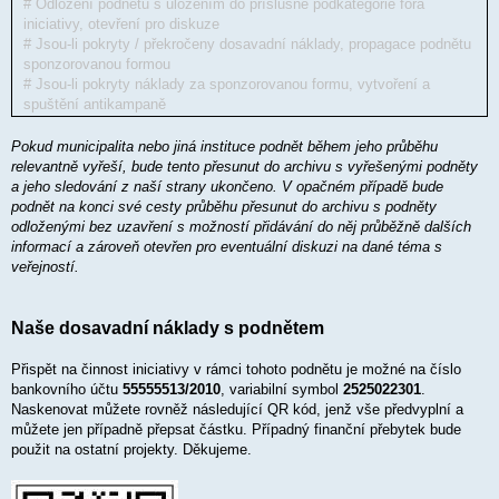
# Odložení podnětu s uložením do příslušné podkategorie fóra
iniciativy, otevření pro diskuze
# Jsou-li pokryty / překročeny dosavadní náklady, propagace podnětu
sponzorovanou formou
# Jsou-li pokryty náklady za sponzorovanou formu, vytvoření a
spuštění antikampaně
Pokud municipalita nebo jiná instituce podnět během jeho průběhu
relevantně vyřeší, bude tento přesunut do archivu s vyřešenými podněty
a jeho sledování z naší strany ukončeno. V opačném případě bude
podnět na konci své cesty průběhu přesunut do archivu s podněty
odloženými bez uzavření s možností přidávání do něj průběžně dalších
informací a zároveň otevřen pro eventuální diskuzi na dané téma s
veřejností.
Naše dosavadní náklady s podnětem
Přispět na činnost iniciativy v rámci tohoto podnětu je možné na číslo
bankovního účtu
55555513/2010
, variabilní symbol
2525022301
.
Naskenovat můžete rovněž následující QR kód, jenž vše předvyplní a
můžete jen případně přepsat částku. Případný finanční přebytek bude
použit na ostatní projekty. Děkujeme.