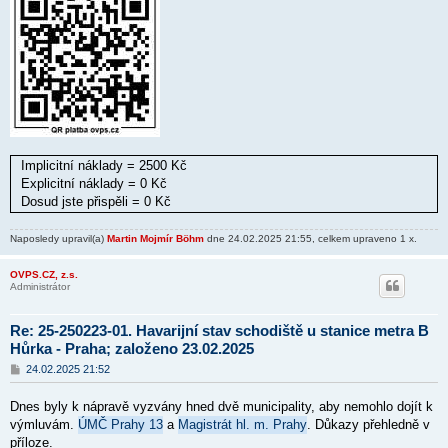
Implicitní náklady = 2500 Kč
Explicitní náklady = 0 Kč
Dosud jste přispěli = 0 Kč
Naposledy upravil(a)
Martin Mojmír Böhm
dne 24.02.2025 21:55, celkem upraveno 1 x.
OVPS.CZ, z.s.
Administrátor
Re: 25-250223-01. Havarijní stav schodiště u stanice metra B
Hůrka - Praha; založeno 23.02.2025
P
24.02.2025 21:52
ř
í
Dnes byly k nápravě vyzvány hned dvě municipality, aby nemohlo dojít k
s
p
výmluvám.
ÚMČ Prahy 13
a
Magistrát hl. m. Prahy
. Důkazy přehledně v
ě
příloze.
v