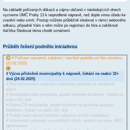
Na základě pořízených důkazů a zájmu občanů v následujících dnech
vyzveme ÚMČ Prahy 13 k neprodlené nápravě, než dojde vinou úřadu ke
zranění nebo smrti. Postup můžete průběžně sledovat v rámci webového
odkazu, případně Vám o něm může po registraci do fóra a zakliknutí
tlačítka Sledovat téma chodit oznámení.
Průběh řešení podnětu iniciativou
# Pořízení záznamů, založení / otevření podnětu ve fóru iniciativy
(23.02.2025)
# Výzva příslušné municipality k nápravě, čekání na reakci 32+
dnů (24.02.2025)
# Širší informování veřejnosti o (ne)řešení podnětu na sociálních
sítích
# Municipalita stále nevyřešila, podání trestního oznámení, čekání na
reakci 32+ dnů
# Policie ČR ne(vy)řešila, podání stížnosti na příslušné policejní
ředitelství, čekání na reakci 32+ dnů
# Podnět nebyl dosud (vy)řešen, příprava na širší medializaci
# Informování veřejnosti na sociálních sítích, webech iniciativy, SEO
optimalizace