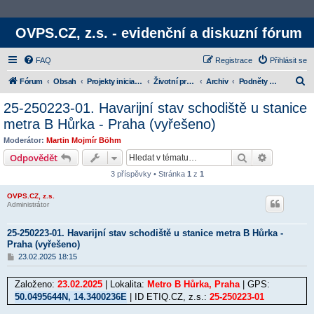
OVPS.CZ, z.s. - evidenční a diskuzní fórum
FAQ
Registrace
Přihlásit se
H
Fórum
Obsah
Projekty iniciativy
Životní prostředí
Archiv
Podněty uzavřené vyřešením příčiny
l
25-250223-01. Havarijní stav schodiště u stanice
e
metra B Hůrka - Praha (vyřešeno)
d
Moderátor:
Martin Mojmír Böhm
a
Hledat
Rozšířené
Odpovědět
t
3 příspěvky • Stránka
1
z
1
OVPS.CZ, z.s.
Administrátor
25-250223-01. Havarijní stav schodiště u stanice metra B Hůrka -
Praha (vyřešeno)
P
23.02.2025 18:15
ř
í
Založeno:
s
23.02.2025
| Lokalita:
Metro B Hůrka, Praha
| GPS:
p
50.0495644N, 14.3400236E
| ID ETIQ.CZ, z.s.:
25-250223-01
ě
v