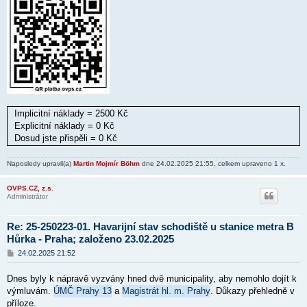
Implicitní náklady = 2500 Kč
Explicitní náklady = 0 Kč
Dosud jste přispěli = 0 Kč
Naposledy upravil(a)
Martin Mojmír Böhm
dne 24.02.2025 21:55, celkem upraveno 1 x.
OVPS.CZ, z.s.
Administrátor
Re: 25-250223-01. Havarijní stav schodiště u stanice metra B
Hůrka - Praha; založeno 23.02.2025
P
24.02.2025 21:52
ř
í
Dnes byly k nápravě vyzvány hned dvě municipality, aby nemohlo dojít k
s
p
výmluvám.
ÚMČ Prahy 13
a
Magistrát hl. m. Prahy
. Důkazy přehledně v
ě
příloze.
v