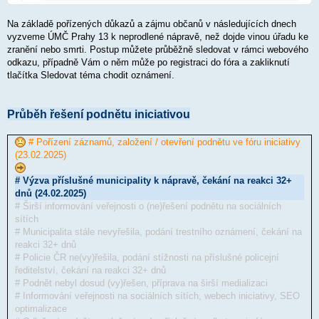
Na základě pořízených důkazů a zájmu občanů v následujících dnech
vyzveme ÚMČ Prahy 13 k neprodlené nápravě, než dojde vinou úřadu ke
zranění nebo smrti. Postup můžete průběžně sledovat v rámci webového
odkazu, případně Vám o něm může po registraci do fóra a zakliknutí
tlačítka Sledovat téma chodit oznámení.
Průběh řešení podnětu iniciativou
# Pořízení záznamů, založení / otevření podnětu ve fóru iniciativy
(23.02.2025)
# Výzva příslušné municipality k nápravě, čekání na reakci 32+
dnů (24.02.2025)
# Širší informování veřejnosti o (ne)řešení podnětu na sociálních
sítích
# Municipalita stále nevyřešila, podání trestního oznámení, čekání na
reakci 32+ dnů
# Policie ČR ne(vy)řešila, podání stížnosti na příslušné policejní
ředitelství, čekání na reakci 32+ dnů
# Podnět nebyl dosud (vy)řešen, příprava na širší medializaci
# Informování veřejnosti na sociálních sítích, webech iniciativy, SEO
optimalizace