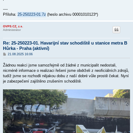
e
k
----
Příloha:
25-250223-01.7z
(heslo archivu 00001010123*)
OVPS.CZ, z.s.
Administrátor
Re: 25-250223-01. Havarijní stav schodiště u stanice metra B
Hůrka - Praha (aktivní)
P
21.08.2025 16:06
ř
í
Žádnou reakci jsme samozřejmě od žádné z municipalit nedostali,
s
p
nicméně informace o realizaci řešení jsme obdrželi z neoficiálních zdrojů,
ě
tudíž jsme se rozhodli nějakou dobu z naší dobré vůle prostě čekat. Nyní
v
je zabezpečení zajištěno zrušením schodiště.
e
k