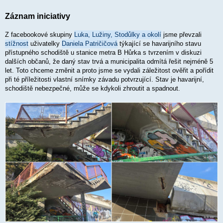
e
k
Záznam iniciativy
Z facebookové skupiny
Luka, Lužiny, Stodůlky a okolí
jsme převzali
stížnost
uživatelky
Daniela Patričičová
týkající se havarijního stavu
přístupného schodiště u stanice metra B Hůrka s tvrzením v diskuzi
dalších občanů, že daný stav trvá a municipalita odmítá řešit nejméně 5
let. Toto chceme změnit a proto jsme se vydali záležitost ověřit a pořídit
při té příležitosti vlastní snímky závadu potvrzující. Stav je havarijní,
schodiště nebezpečné, může se kdykoli zhroutit a spadnout.