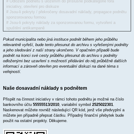
# Odložení podnětu s uložením do příslušné podkategorie fóra
iniciativy, otevření pro diskuze
# Jsou-li pokryty / překročeny dosavadní náklady, propagace podnětu
sponzorovanou formou
# Jsou-li pokryty náklady za sponzorovanou formu, vytvoření a
spuštění antikampaně
Pokud municipalita nebo jiná instituce podnět během jeho průběhu
relevantně vyřeší, bude tento přesunut do archivu s vyřešenými podněty
a jeho sledování z naší strany ukončeno. V opačném případě bude
podnět na konci své cesty průběhu přesunut do archivu s podněty
odloženými bez uzavření s možností přidávání do něj průběžně dalších
informací a zároveň otevřen pro eventuální diskuzi na dané téma s
veřejností.
Naše dosavadní náklady s podnětem
Přispět na činnost iniciativy v rámci tohoto podnětu je možné na číslo
bankovního účtu
55555513/2010
, variabilní symbol
2525022301
.
Naskenovat můžete rovněž následující QR kód, jenž vše předvyplní a
můžete jen případně přepsat částku. Případný finanční přebytek bude
použit na ostatní projekty. Děkujeme.