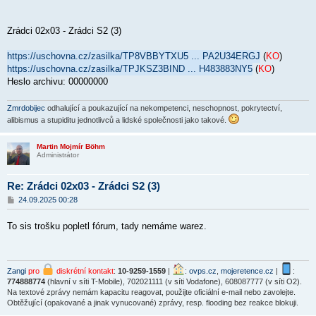
v
e
k
Zrádci 02x03 - Zrádci S2 (3)
https://uschovna.cz/zasilka/TP8VBBYTXU5 ... PA2U34ERGJ
(
KO
)
https://uschovna.cz/zasilka/TPJKSZ3BIND ... H483883NY5
(
KO
)
Heslo archivu: 00000000
Zmrdobijec
odhalující a poukazující na nekompetenci, neschopnost, pokrytectví,
alibismus a stupiditu jednotlivců a lidské společnosti jako takové.
Martin Mojmír Böhm
Administrátor
Re: Zrádci 02x03 - Zrádci S2 (3)
P
24.09.2025 00:28
ř
í
To sis trošku popletl fórum, tady nemáme warez.
s
p
ě
v
e
Zangi
pro
diskrétní kontakt
:
10-9259-1559
|
:
ovps.cz
,
mojeretence.cz
|
:
k
774888774
(hlavní v síti T-Mobile), 702021111 (v síti Vodafone), 608087777 (v síti O2).
Na textové zprávy nemám kapacitu reagovat, použijte oficiální e-mail nebo zavolejte.
Obtěžující (opakované a jinak vynucované) zprávy, resp. flooding bez reakce blokuji.