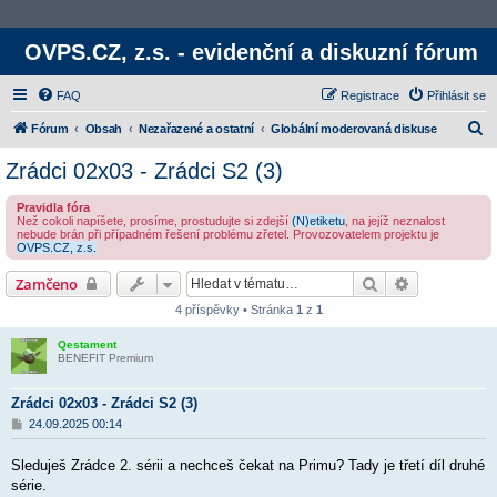
OVPS.CZ, z.s. - evidenční a diskuzní fórum
FAQ
Registrace
Přihlásit se
H
Fórum
Obsah
Nezařazené a ostatní
Globální moderovaná diskuse
l
Zrádci 02x03 - Zrádci S2 (3)
e
Pravidla fóra
d
Než cokoli napíšete, prosíme, prostudujte si zdejší
(N)etiketu
, na jejíž neznalost
nebude brán při případném řešení problému zřetel. Provozovatelem projektu je
a
OVPS.CZ, z.s.
t
Hledat
Rozšířené v
Zamčeno
4 příspěvky • Stránka
1
z
1
Qestament
BENEFIT Premium
Zrádci 02x03 - Zrádci S2 (3)
P
24.09.2025 00:14
ř
í
Sleduješ Zrádce 2. sérii a nechceš čekat na Primu? Tady je třetí díl druhé
s
p
série.
ě