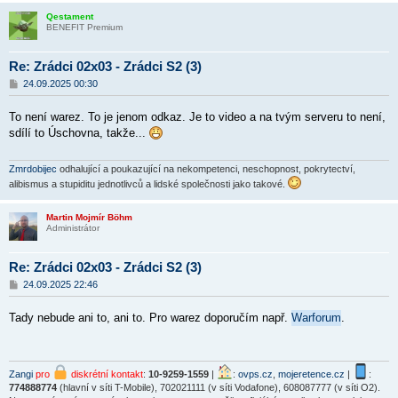
Qestament
BENEFIT Premium
Re: Zrádci 02x03 - Zrádci S2 (3)
P
24.09.2025 00:30
ř
í
To není warez. To je jenom odkaz. Je to video a na tvým serveru to není,
s
p
sdílí to Úschovna, takže...
ě
v
e
Zmrdobijec
odhalující a poukazující na nekompetenci, neschopnost, pokrytectví,
k
alibismus a stupiditu jednotlivců a lidské společnosti jako takové.
Martin Mojmír Böhm
Administrátor
Re: Zrádci 02x03 - Zrádci S2 (3)
P
24.09.2025 22:46
ř
í
Tady nebude ani to, ani to. Pro warez doporučím např.
Warforum
.
s
p
ě
v
e
Zangi
pro
diskrétní kontakt
:
10-9259-1559
|
:
ovps.cz
,
mojeretence.cz
|
:
k
774888774
(hlavní v síti T-Mobile), 702021111 (v síti Vodafone), 608087777 (v síti O2).