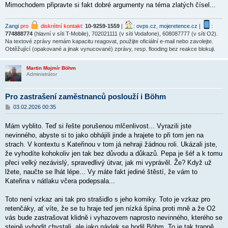
Mimochodem připravte si fakt dobré argumenty na téma zlatých čísel...
Zangi
pro
diskrétní kontakt
:
10-9259-1559
|
:
ovps.cz
,
mojeretence.cz
|
:
774888774
(hlavní v síti T-Mobile), 702021111 (v síti Vodafone), 608087777 (v síti O2).
Na textové zprávy nemám kapacitu reagovat, použijte oficiální e-mail nebo zavolejte.
Obtěžující (opakované a jinak vynucované) zprávy, resp. flooding bez reakce blokuji.
Martin Mojmír Böhm
Administrátor
Pro zastrašení zaměstnanců poslouží i Böhm
P
03.02.2026 00:35
ř
í
Mám vyblito. Teď si řešte porušenou mlčenlivost... Vyrazili jste
s
p
nevinného, abyste si to jako obhájili jinde a hrajete to při tom jen na
ě
strach. V kontextu s
Kateřinou v
tom já nehraji žádnou roli. Ukázali jste,
v
že vyhodíte kohokoliv jen tak bez důvodu a důkazů. Pepa je šéf a k tomu
e
k
přeci velký nezávislý, spravedlivý útvar, jak mi vyprávěl. Že? Když už
lžete, naučte se lhát lépe... Vy máte fakt jediné štěstí, že vám to
Kateřina v nátlaku včera podepsala...
Toto není vzkaz ani tak pro strašidlo s jeho komiky. Toto je vzkaz pro
retenčáky, ať víte, že se tu hraje teď jen nízká špína proti mně a že O2
vás bude zastrašovat klidně i vyhazovem naprosto nevinného, kterého se
stejně vyhodit chystali, ale jako návlek se hodil Böhm. To je tak trapně