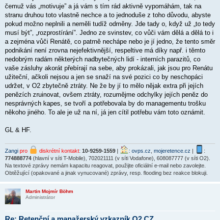
čemuž vás „motivuje” a já vám s tím rád aktivně vypomáhám, tak na
stranu druhou toto vlastně nechce a to jednoduše z toho důvodu, abyste
pokud možno neplnili a neměli tudíž odměny. Jde tady o, když už „to tedy
musí být”, „rozprostírání”. Jedno ze svinstev, co vůči vám dělá a dělá to i
a zejména vůči Renátě, co patrně nechápe nebo je jí jedno, že tento směr
podnikání není zrovna nejefektivnější, respeltive má díky např. i těmto
nedobrým radám některých nadbytečných lidí - interních parazitů, co
vaše zásluhy akorát přebírají na sebe, aby prokázali, jak jsou pro Renátu
užiteční, ačkoli nejsou a jen se snaží na své pozici co by neschopáci
udržet, v O2 zbytečně ztráty. Ne že by jí to mělo nějak extra při jejích
penězích zruinovat, ovšem ztráty, rozumějme odchylky jejích peněz do
nesprávných kapes, se tvoří a potřebovala by do managementu trošku
někoho jiného. To ale je už na ní, já jen cítil potřebu vám toto oznámit.
GL & HF.
Zangi
pro
diskrétní kontakt
:
10-9259-1559
|
:
ovps.cz
,
mojeretence.cz
|
:
774888774
(hlavní v síti T-Mobile), 702021111 (v síti Vodafone), 608087777 (v síti O2).
Na textové zprávy nemám kapacitu reagovat, použijte oficiální e-mail nebo zavolejte.
Obtěžující (opakované a jinak vynucované) zprávy, resp. flooding bez reakce blokuji.
Martin Mojmír Böhm
Administrátor
Re: Retenční a manažerský vzkazník O2 CZ