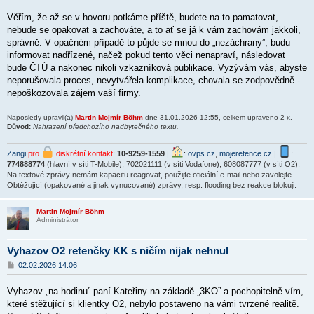
Věřím, že až se v hovoru potkáme příště, budete na to pamatovat,
nebude se opakovat a zachováte, a to ať se já k vám zachovám jakkoli,
správně. V opačném případě to půjde se mnou do „nezáchrany”, budu
informovat nadřízené, načež pokud tento věci nenapraví, následovat
bude ČTÚ a nakonec nikoli vzkazníková publikace. Vyzývám vás, abyste
neporušovala proces, nevytvářela komplikace, chovala se zodpovědně -
nepoškozovala zájem vaší firmy.
Naposledy upravil(a)
Martin Mojmír Böhm
dne 31.01.2026 12:55, celkem upraveno 2 x.
Důvod:
Nahrazení předchozího nadbytečného textu.
Zangi
pro
diskrétní kontakt
:
10-9259-1559
|
:
ovps.cz
,
mojeretence.cz
|
:
774888774
(hlavní v síti T-Mobile), 702021111 (v síti Vodafone), 608087777 (v síti O2).
Na textové zprávy nemám kapacitu reagovat, použijte oficiální e-mail nebo zavolejte.
Obtěžující (opakované a jinak vynucované) zprávy, resp. flooding bez reakce blokuji.
Martin Mojmír Böhm
Administrátor
Vyhazov O2 retenčky KK s ničím nijak nehnul
P
02.02.2026 14:06
ř
í
Vyhazov „na hodinu” paní Kateřiny na základě „3KO” a pochopitelně vím,
s
p
které stěžující si klientky O2, nebylo postaveno na vámi tvrzené realitě.
ě