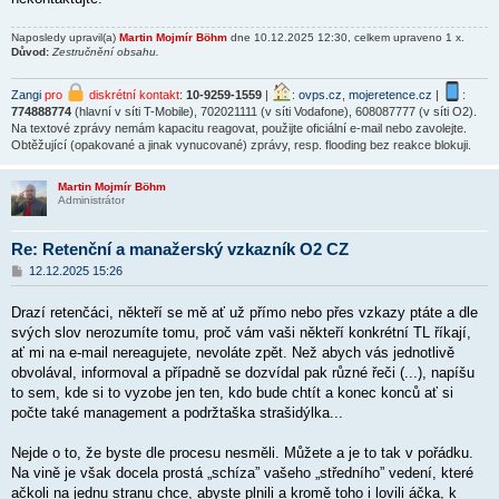
Naposledy upravil(a)
Martin Mojmír Böhm
dne 10.12.2025 12:30, celkem upraveno 1 x.
Důvod:
Zestručnění obsahu.
Zangi
pro
diskrétní kontakt
:
10-9259-1559
|
:
ovps.cz
,
mojeretence.cz
|
:
774888774
(hlavní v síti T-Mobile), 702021111 (v síti Vodafone), 608087777 (v síti O2).
Na textové zprávy nemám kapacitu reagovat, použijte oficiální e-mail nebo zavolejte.
Obtěžující (opakované a jinak vynucované) zprávy, resp. flooding bez reakce blokuji.
Martin Mojmír Böhm
Administrátor
Re: Retenční a manažerský vzkazník O2 CZ
P
12.12.2025 15:26
ř
í
Drazí retenčáci, někteří se mě ať už přímo nebo přes vzkazy ptáte a dle
s
p
svých slov nerozumíte tomu, proč vám vaši někteří konkrétní TL říkají,
ě
ať mi na e-mail nereagujete, nevoláte zpět. Než abych vás jednotlivě
v
obvolával, informoval a případně se dozvídal pak různé řeči (...), napíšu
e
k
to sem, kde si to vyzobe jen ten, kdo bude chtít a konec konců ať si
počte také management a podržtaška strašidýlka...
Nejde o to, že byste dle procesu nesměli. Můžete a je to tak v pořádku.
Na vině je však docela prostá „schíza” vašeho „středního” vedení, které
ačkoli na jednu stranu chce, abyste plnili a kromě toho i lovili áčka, k