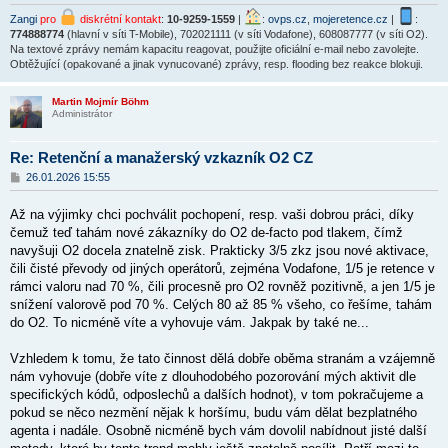
Zangi
pro
diskrétní kontakt
:
10-9259-1559
|
:
ovps.cz
,
mojeretence.cz
|
:
774888774
(hlavní v síti T-Mobile), 702021111 (v síti Vodafone), 608087777 (v síti O2).
Na textové zprávy nemám kapacitu reagovat, použijte oficiální e-mail nebo zavolejte.
Obtěžující (opakované a jinak vynucované) zprávy, resp. flooding bez reakce blokuji.
Martin Mojmír Böhm
Administrátor
Re: Retenční a manažerský vzkazník O2 CZ
P
26.01.2026 15:55
ř
í
Až na výjimky chci pochválit pochopení, resp. vaši dobrou práci, díky
s
p
čemuž teď tahám nové zákazníky do O2 de-facto pod tlakem, čímž
ě
navyšuji O2 docela znatelně zisk. Prakticky 3/5 zkz jsou nové aktivace,
v
čili čisté převody od jiných operátorů, zejména Vodafone, 1/5 je retence v
e
k
rámci valoru nad 70 %, čili procesně pro O2 rovněž pozitivně, a jen 1/5 je
snížení valorově pod 70 %. Celých 80 až 85 % všeho, co řešíme, tahám
do O2. To nicméně víte a vyhovuje vám. Jakpak by také ne...
Vzhledem k tomu, že tato činnost dělá dobře oběma stranám a vzájemně
nám vyhovuje (dobře víte z dlouhodobého pozorování mých aktivit dle
specifických kódů, odposlechů a dalších hodnot), v tom pokračujeme a
pokud se něco nezmění nějak k horšímu, budu vám dělat bezplatného
agenta i nadále. Osobně nicméně bych vám dovolil nabídnout jisté další