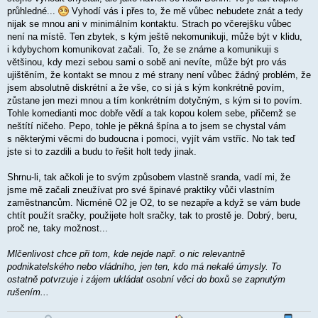
průhledné...
Vyhodí vás i
přes to, že mě vůbec nebudete znát a tedy
nijak se mnou ani v minimálním kontaktu. Strach po včerejšku vůbec
není na místě. Ten zbytek, s kým ještě nekomunikuji, může být v klidu,
i
kdybychom komunikovat začali. To, že se známe a komunikuji s
většinou, kdy mezi sebou sami o sobě ani nevíte, může být pro vás
ujištěním, že kontakt se mnou z mé strany není vůbec žádný problém, že
jsem absolutně diskrétní a že vše, co si já s kým konkrétně povím,
zůstane jen mezi mnou a tím konkrétním dotyčným, s kým si to povím.
Tohle komedianti moc dobře vědí a tak kopou kolem sebe, přičemž se
neštítí ničeho. Pepo, tohle je pěkná špína a to jsem se chystal vám
s
některými věcmi do budoucna i pomoci, vyjít vám vstříc. No tak teď
jste si to zazdili a budu to řešit holt tedy jinak.
Shrnu-li, tak ačkoli je to svým způsobem vlastně sranda, vadí mi, že
jsme mě začali zneužívat pro své špinavé praktiky vůči vlastním
zaměstnancům. Nicméně O2 je O2, to se nezapře a když se vám bude
chtít použít sračky, použijete holt sračky, tak to prostě je. Dobrý, beru,
proč ne, taky možnost...
Mlčenlivost chce při tom, kde nejde např. o nic relevantně
podnikatelského nebo vládního, jen ten, kdo má nekalé úmysly. To
ostatně potvrzuje i zájem ukládat osobní věci do boxů se zapnutým
rušením...