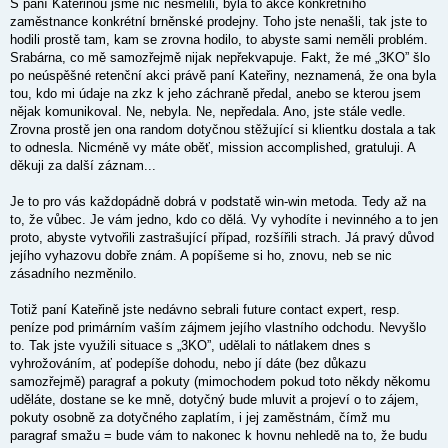
S paní Kateřinou jsme nic nešmelili, byla to akce konkrétního
v
zaměstnance konkrétní brněnské prodejny. Toho jste nenašli, tak jste to
e
k
hodili prostě tam, kam se zrovna hodilo, to abyste sami neměli problém.
Srabárna, co mě samozřejmě nijak nepřekvapuje. Fakt, že mé „3KO” šlo
po neúspěšné retenční akci právě paní Kateřiny, neznamená, že ona byla
tou, kdo mi údaje na zkz k jeho záchraně předal, anebo se kterou jsem
nějak komunikoval. Ne, nebyla. Ne, nepředala. Ano, jste stále vedle.
Zrovna prostě jen ona random dotyčnou stěžující si klientku dostala a tak
to odnesla. Nicméně vy máte oběť, mission accomplished, gratuluji. A
děkuji za další záznam...
Je to pro vás každopádně dobrá v podstatě win-win metoda. Tedy až na
to, že vůbec. Je vám jedno, kdo co dělá. Vy vyhodíte i nevinného a to jen
proto, abyste vytvořili zastrašující případ, rozšířili strach. Já pravý důvod
jejího vyhazovu dobře znám. A popíšeme si ho, znovu, neb se nic
zásadního nezměnilo.
Totiž paní Kateřině jste nedávno sebrali future contact expert, resp.
peníze pod primárním vaším zájmem jejího vlastního odchodu. Nevyšlo
to. Tak jste využili situace s
„3KO”, udělali to nátlakem dnes s
vyhrožováním, ať podepíše dohodu, nebo jí dáte (bez důkazu
samozřejmě) paragraf a pokuty (mimochodem pokud toto někdy někomu
uděláte, dostane se ke mně, dotyčný bude mluvit a projeví o to zájem,
pokuty osobně za dotyčného zaplatím, i jej zaměstnám, čímž mu
paragraf smažu = bude vám to nakonec k hovnu nehledě na to, že budu