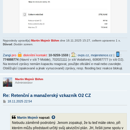
Naposledy upravil(a)
Martin Mojmír Böhm
dne 16.11.2025 15:27, celkem upraveno 1 x.
Důvod:
Dodán screen.
Zangi
pro
diskrétní kontakt
:
10-9259-1559
|
:
ovps.cz
,
mojeretence.cz
|
:
774888774
(hlavní v síti T-Mobile), 702021111 (v síti Vodafone), 608087777 (v síti O2).
Na textové zprávy nemám kapacitu reagovat, použijte oficiální e-mail nebo zavolejte.
Obtěžující (opakované a jinak vynucované) zprávy, resp. flooding bez reakce blokuji.
Martin Mojmír Böhm
Administrátor
Re: Retenční a manažerský vzkazník O2 CZ
P
18.11.2025 22:54
ř
í
s
p
Martin Mojmír
napsal:
ě
Nebudu záměrně podrobný. Jenom zopakuji, že tu teď máte okno, při
v
e
kterém můžu představit určitý svůj akviziční plán. JH, řešili jsme spolu v