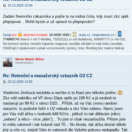
P
15.12.2025 15:06
ř
í
Zadám firemního zákazníka a pojíte to na rodná čísla, kdy musí zkz opět
s
p
přepojovat... Mohli byste si už opravit to přepojování?
ě
v
e
Zangi
pro
diskrétní kontakt
:
10-9259-1559
|
:
ovps.cz
,
mojeretence.cz
|
:
k
774888774
(hlavní v síti T-Mobile), 702021111 (v síti Vodafone), 608087777 (v síti O2).
Na textové zprávy nemám kapacitu reagovat, použijte oficiální e-mail nebo zavolejte.
Obtěžující (opakované a jinak vynucované) zprávy, resp. flooding bez reakce blokuji.
Martin Mojmír Böhm
Administrátor
Re: Retenční a manažerský vzkazník O2 CZ
P
23.12.2025 13:30
ř
í
Vladimíro Jirošová nezlobte a nechte si to lhaní pro někoho jiného.
s
p
Zkz měl nabídku od VF dvou Gbps optik po 199 Kč a já osobně to
ě
nastavuji po 99 Kč v rámci D2D... Příště, až na Vás znovu random
v
narazím, to podruhé řešit s O2 nebudu a zkz Vám seberu. Navíc jsem
e
k
pro Vás měl áčka v hodnotě 648 Kč/m., jelikož to tak dělávám (něco
„seberu” a něco - více „dám”)... To jste si však nezasloužila. Přitom jste
to měla valorově i tak krásně nad 70... No škoda, tak áčka dostal někdo
jiný a víte co, stejně Vám to valorově dle Vašeho pokusu nedopadlo. Tak