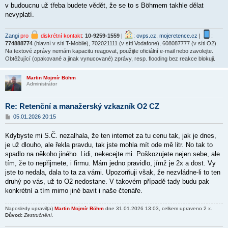
v budoucnu už třeba budete vědět, že se to s Böhmem takhle dělat
nevyplatí.
Zangi
pro
diskrétní kontakt
:
10-9259-1559
|
:
ovps.cz
,
mojeretence.cz
|
:
774888774
(hlavní v síti T-Mobile), 702021111 (v síti Vodafone), 608087777 (v síti O2).
Na textové zprávy nemám kapacitu reagovat, použijte oficiální e-mail nebo zavolejte.
Obtěžující (opakované a jinak vynucované) zprávy, resp. flooding bez reakce blokuji.
Martin Mojmír Böhm
Administrátor
Re: Retenční a manažerský vzkazník O2 CZ
P
05.01.2026 20:15
ř
í
Kdybyste mi S.Č. nezalhala, že ten internet za tu cenu tak, jak je dnes,
s
p
je už dlouho, ale řekla pravdu, tak jste mohla mít ode mě litr. No tak to
ě
spadlo na někoho jiného. Lidi, nekecejte mi. Poškozujete nejen sebe, ale
v
tím, že to nepřijmete, i firmu. Mám jedno pravidlo, jímž je 2x a dost. Vy
e
k
jste to nedala, dala to ta za vámi. Upozorňuji však, že nezvládne-li to ten
druhý po vás, už to O2 nedostane. V takovém případě tady budu pak
konkrétní a tím mimo jiné bavit i naše čtenáře.
Naposledy upravil(a)
Martin Mojmír Böhm
dne 31.01.2026 13:03, celkem upraveno 2 x.
Důvod:
Zestručnění.