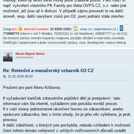
metody, které by tento trend mohly ještě znatelně posílit. Patří mezi to
např. vytvoření vlastního PK Family pro třeba OVPS.CZ, s.z. nebo jiné
možnosti, jež jsou až k diskuzi. V případě zájmu posunutí to na další
úroveň, resp. další navýšení zisků pro O2, jsem jednání stále otevřen.
Zangi
pro
diskrétní kontakt
:
10-9259-1559
|
:
ovps.cz
,
mojeretence.cz
|
:
774888774
(hlavní v síti T-Mobile), 702021111 (v síti Vodafone), 608087777 (v síti O2).
Na textové zprávy nemám kapacitu reagovat, použijte oficiální e-mail nebo zavolejte.
Obtěžující (opakované a jinak vynucované) zprávy, resp. flooding bez reakce blokuji.
Martin Mojmír Böhm
Administrátor
Re: Retenční a manažerský vzkazník O2 CZ
P
31.01.2026 00:50
ř
í
Poučení pro paní Alenu Krůtovou:
s
p
ě
# vyžadování kartiček zdravotního pojištění dětí je protiprávní - tato
v
informace vám šla interně, vyžádáním jste porušila rovněž proces
e
k
# z vaší strany jednostranné ukončení hovoru se zákazníkem, anebo
správcem zákazníka, bez s tímto shody, že je jeho věc vyřešena, je proti
procesu
# další záležitosti, u kterých jste pochybila, nebudu vzhledem k možnosti
čtení tohoto tématu veřejností z určitých vstřícnostních důvodů uvádět