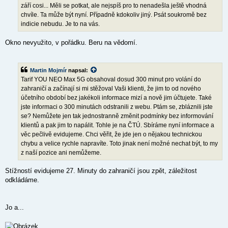
k
září cosi... Měli se potkat, ale nejspíš pro to nenadešla ještě vhodná
chvíle. Ta může být nyní. Případně kdokoliv jiný. Psát soukromě bez
indicie nebudu. Je to na vás.
Okno nevyužito, v pořádku. Beru na vědomí.
Martin Mojmír
napsal:
Tarif YOU NEO Max 5G obsahoval dosud 300 minut pro volání do
zahraničí a začínají si mi stěžoval Vaši klienti, že jim to od nového
účetního období bez jakékoli informace mizí a nově jim účtujete. Také
jste informaci o 300 minutách odstranili z webu. Ptám se, zbláznili jste
se? Nemůžete jen tak jednostranně změnit podmínky bez informování
klientů a pak jim to napálit. Tohle je na ČTÚ. Sbíráme nyní informace a
věc pečlivě evidujeme. Chci věřit, že jde jen o nějakou technickou
chybu a velice rychle napravíte. Toto jinak není možné nechat být, to my
z naší pozice ani nemůžeme.
Stížností evidujeme 27. Minuty do zahraničí jsou zpět, záležitost
odkládáme.
Jo a...