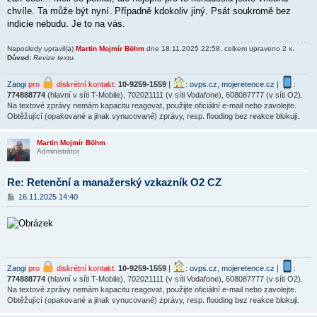
chvíle. Ta může být nyní. Případně kdokoliv jiný. Psát soukromě bez
indicie nebudu. Je to na vás.
Naposledy upravil(a)
Martin Mojmír Böhm
dne 18.11.2025 22:58, celkem upraveno 2 x.
Důvod:
Revize textu.
Zangi
pro
diskrétní kontakt
:
10-9259-1559
|
:
ovps.cz
,
mojeretence.cz
|
:
774888774
(hlavní v síti T-Mobile), 702021111 (v síti Vodafone), 608087777 (v síti O2).
Na textové zprávy nemám kapacitu reagovat, použijte oficiální e-mail nebo zavolejte.
Obtěžující (opakované a jinak vynucované) zprávy, resp. flooding bez reakce blokuji.
Martin Mojmír Böhm
Administrátor
Re: Retenční a manažerský vzkazník O2 CZ
P
16.11.2025 14:40
ř
í
s
p
ě
v
e
Zangi
pro
diskrétní kontakt
:
10-9259-1559
|
:
ovps.cz
,
mojeretence.cz
|
:
k
774888774
(hlavní v síti T-Mobile), 702021111 (v síti Vodafone), 608087777 (v síti O2).
Na textové zprávy nemám kapacitu reagovat, použijte oficiální e-mail nebo zavolejte.
Obtěžující (opakované a jinak vynucované) zprávy, resp. flooding bez reakce blokuji.