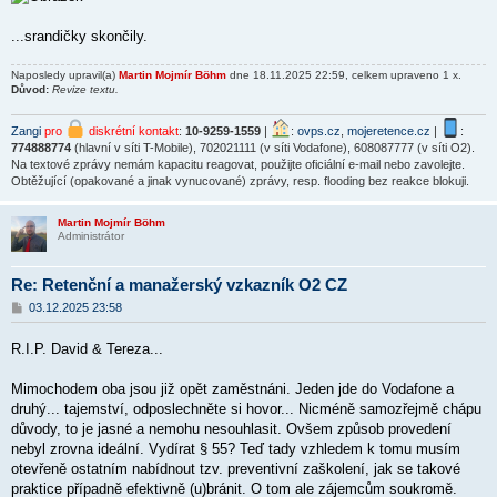
...srandičky skončily.
Naposledy upravil(a)
Martin Mojmír Böhm
dne 18.11.2025 22:59, celkem upraveno 1 x.
Důvod:
Revize textu.
Zangi
pro
diskrétní kontakt
:
10-9259-1559
|
:
ovps.cz
,
mojeretence.cz
|
:
774888774
(hlavní v síti T-Mobile), 702021111 (v síti Vodafone), 608087777 (v síti O2).
Na textové zprávy nemám kapacitu reagovat, použijte oficiální e-mail nebo zavolejte.
Obtěžující (opakované a jinak vynucované) zprávy, resp. flooding bez reakce blokuji.
Martin Mojmír Böhm
Administrátor
Re: Retenční a manažerský vzkazník O2 CZ
P
03.12.2025 23:58
ř
í
R.I.P. David & Tereza...
s
p
ě
Mimochodem oba jsou již opět zaměstnáni. Jeden jde do Vodafone a
v
druhý... tajemství, odposlechněte si hovor... Nicméně samozřejmě chápu
e
k
důvody, to je jasné a
nemohu nesouhlasit. Ovšem způsob provedení
nebyl zrovna ideální. Vydírat § 55? Teď tady vzhledem k tomu musím
otevřeně ostatním nabídnout tzv. preventivní zaškolení, jak se takové
praktice případně efektivně (u)bránit. O tom ale zájemcům soukromě.