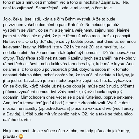
toho máte z minulosti mnohem víc a toho si necháte? Zajímavé... Ne,
není to zajímavé. Samozřejmě i zde je mi jasné, o čem to je...
Jojo, čekali jste jistě, kdy a s čím Böhm vystřelí. A že to bude
potvrzením vašeho domnění o paní Kateřině. No nebude, já totiž
vystřelím se vším, co se mi a zejména veřejnému zájmu hodí. Naivně
jsem si začínal ale myslet, že jste třeba už něco mohli trošku pochopit.
No tak ne... Ono by „to” šlo, jenže vy budete pořád řešit dnes už se mnou
irelevantní kraviny. Někteří jste v O2 i více než 20 let a myslíte, jak
nedotknutelní. Jenže ono tomu tak úplně být nemusí... Děláte neuvážené
chyby. Tady třeba spíš než na paní Kateřinu bych se zaměřil na někoho v
rámci těch asi šesti, nebo kolik vás tam dnes bylo, kde máte krysu. Ano,
děláme si z toho spolu po večerech prdel, dotyčná osoba mi k tomuto
napsání dala souhlas, neboť dobře vím, že to vůči ní nedáte a i kdyby, je
jí to jedno. Ta zábava je pro ni totiž uspokojivější než hrozba vyhazovu.
On se člověk, když někde už nějakou dobu je, může začít nudit, přičemž
příčinou vynášení nemusí být vždy peníze, nýbrž docela obyčejný
dopamin. Mimochodem dnes večer se s paní Kateřinou poprvé setkáme.
Ano, teď a teprve teď (po 14 hod.) jsme se zkontaktovali. Využije dost
možná mé nabídky (zprostředkování) práce ze vzkazu dříve (věc Terezy
a Davida). Určitě bude mít víc peněz než v O2. No a také se třeba něco
dalšího dozvím.
No jo, moment. Je ale vůbec něco z toho, co tady píšu a do jaké míry,
pravda?