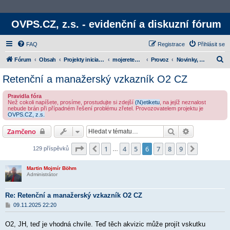
OVPS.CZ, z.s. - evidenční a diskuzní fórum
FAQ
Registrace
Přihlásit se
H
Fórum
Obsah
Projekty iniciativy
mojeretence.cz
Provoz
Novinky, oznámení a provoz
l
Retenční a manažerský vzkazník O2 CZ
e
Pravidla fóra
d
Než cokoli napíšete, prosíme, prostudujte si zdejší
(N)etiketu
, na jejíž neznalost
nebude brán při případném řešení problému zřetel. Provozovatelem projektu je
a
OVPS.CZ, z.s.
t
Hledat
Rozšířené v
Zamčeno
Stránka
6
z
9
1
4
5
6
7
8
9
Předchozí
Další
129 příspěvků
…
Martin Mojmír Böhm
Administrátor
Re: Retenční a manažerský vzkazník O2 CZ
P
09.11.2025 22:20
ř
í
O2, JH, teď je vhodná chvíle. Teď těch akvizic může projít vskutku
s