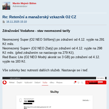
Martin Mojmír Böhm
Administrátor
Re: Retenční a manažerský vzkazník O2 CZ
P
16.11.2025 15:10
ř
í
Zdražování Vodafone - stav neomezené tarify
s
p
ě
Neomezený Super (O2 NEO Stříbrný) po zdražení od 4.12. vyjde na 291
v
Kč měs.
e
k
Neomezený Super+ (O2 NEO Zlatý) po zdražení od 4.12. vyjde na 298
Kč měs. (před zdražením se nastavuje na 279 Kč).
Red Basic Lite (O2 NEO Modrý akorát se 3 GB) po zdražení od 4.12.
vyjde na 183 Kč.
Vše solovky bez nutnosti dalších služeb. Nastavuje se i teď.