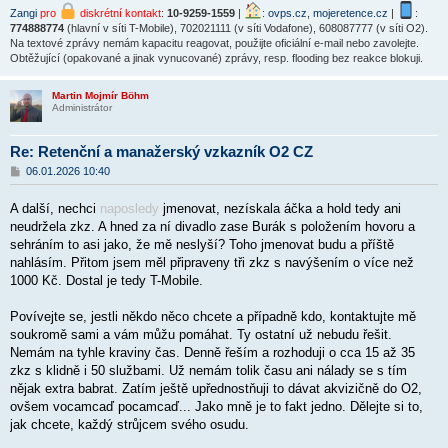
Zangi
pro
diskrétní kontakt
:
10-9259-1559
|
:
ovps.cz
,
mojeretence.cz
|
:
774888774
(hlavní v síti T-Mobile), 702021111 (v síti Vodafone), 608087777 (v síti O2).
Na textové zprávy nemám kapacitu reagovat, použijte oficiální e-mail nebo zavolejte.
Obtěžující (opakované a jinak vynucované) zprávy, resp. flooding bez reakce blokuji.
Martin Mojmír Böhm
Administrátor
Re: Retenční a manažerský vzkazník O2 CZ
P
06.01.2026 10:40
ř
í
A další, nechci
naposledy
jmenovat, nezískala áčka a hold tedy ani
s
p
neudržela zkz. A hned za ní divadlo zase Burák s položením hovoru a
ě
sehráním to asi jako, že mě neslyší? Toho jmenovat budu a příště
v
nahlásím. Přitom jsem měl připraveny tři zkz s navýšením o více než
e
k
1000 Kč. Dostal je tedy T-Mobile.
Povívejte se, jestli někdo něco chcete a případně kdo, kontaktujte mě
soukromě sami a vám můžu pomáhat. Ty ostatní už nebudu řešit.
Nemám na tyhle kraviny čas. Denně řeším a rozhoduji o cca 15 až 35
zkz s klidně i 50 službami. Už nemám tolik času ani nálady se s tím
nějak extra babrat. Zatím ještě upřednostňuji to dávat akvizičně do O2,
ovšem vocamcaď pocamcaď... Jako mně je to fakt jedno. Dělejte si to,
jak chcete, každý strůjcem svého osudu.