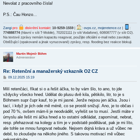
Nevolat z pracovního čísla!
P.S.: Čau Honzo...
Zangi
pro
diskrétní kontakt
:
10-9259-1559
|
:
ovps.cz
,
mojeretence.cz
|
:
774888774
(hlavní v síti T-Mobile), 702021111 (v síti Vodafone), 608087777 (v síti O2).
Na textové zprávy nemám kapacitu reagovat, použijte oficiální e-mail nebo zavolejte.
Obtěžující (opakované a jinak vynucované) zprávy, resp. flooding bez reakce blokuji.
Martin Mojmír Böhm
Administrátor
Re: Retenční a manažerský vzkazník O2 CZ
P
09.12.2025 15:19
ř
í
Milí retenčáci, říkat si o a řešit áčka, to by vám šlo, to ano, to jde
s
p
vždycky všecko hned. Udělat do plusu dvě kila, pětikilo, litr, to je s
ě
Böhmem supr čupr kauf, to je mi jasné. Jenže nejsou jen áčka. Jsou i
v
tací, i když je jich ode mě méně, co se prostě snižují. Ano, je to občas i
e
k
pod 70 %, ovšem mám-li je neodvádět, vyřešit se to musí. Jestli máte v
úmyslu ale řešit mi áčka hned a to ostatní odkládat, zapomínat, nebrat,
resp. přehazovat na kolegy a tím je v podstatě podělávat, pak je mi líto,
ale tohle se mnou fungovat nebude. Nejsem dojná kráva a už vůbec ne
debil, to zkoušejte na někoho jiného. S takovou motivací mě vůbec
nekontaktujte.