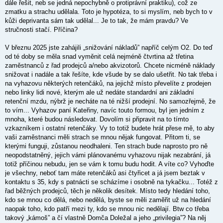
dále řešit, neb se jedná nepochybně o protiprávní praktiku), což ze
zmatku a strachu udělala. Toto je hypotéza, to si myslím, neb bych to v
kůži deprivanta sám tak udělal... Je to tak, že mám pravdu? Ve
stručnosti stačí. Příčina?
V březnu 2025 jste zahájili „snižování nákladů” napříč celým O2. Do teď
od té doby se měla snad vyměnit celá nejméně čtvrtina až třetina
zaměstnanců z řad prodejců a/nebo akvizotorů. Chcete nicméně náklady
snižovat i nadále a tak řešíte, kde všude by se dalo ušetřit. No tak třeba i
na vyhazovu některých retenčáků, na jejichž místo převelíte z prodejen
nebo linky lidi nové, kterým ale už nedáte standardní ani základní
retenční mzdu, nýbrž je necháte na té nižší prodejní. No samozřejmě, že
to vím... Vyhazov paní Kateřiny, navíc touto formou, byl jen jedním z
mnoha, které budou následovat. Dovolím si připravit na to tímto
vzkazníkem i ostatní retenčáky. Vy to totiž budete hrát přese mě, to aby
vaši zaměstnanci měli strach se mnou nějak fungovat. Přitom ti, se
kterými funguji, zůstanou neodhaleni. Ten strach bude naprosto pro ně
neopodstatněný, jejich vámi plánovanému vyhazovu nijak nezabrání, já
totiž příčinou nebudu, jen se vám k tomu budu hodit. A víte co? Vyhoďte
je všechny, neboť tam máte retenčáků asi čtyřicet a já jsem beztak v
kontaktu s 35, kdy s patnácti se scházíme i osobně na tykačku... Totéž z
řad běžných prodejců, těch je několik desítek. Místo tedy hledání toho,
kdo se mnou co dělá, nebo nedělá, byste se měli zaměřit už na hledání
naopak toho, kdo patří mezi ty, kdo se mnou nic nedělají. Btw co třeba
takový „kámoš” a čí vlastně Domča Doležal a jeho „privilegia”? Na něj