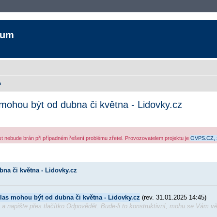
rum
a
 mohou být od dubna či května - Lidovky.cz
ost nebude brán při případném řešení problému zřetel. Provozovatelem projektu je
OVPS.CZ, 
ozšířené vyhledávání
bna či května - Lidovky.cz
hlas mohou být od dubna či května - Lidovky.cz
(rev. 31.01.2025 14:45)
a a napište přes tlačítko Odpovědět. Bude-li to konstruktivní, mohu se Vám v