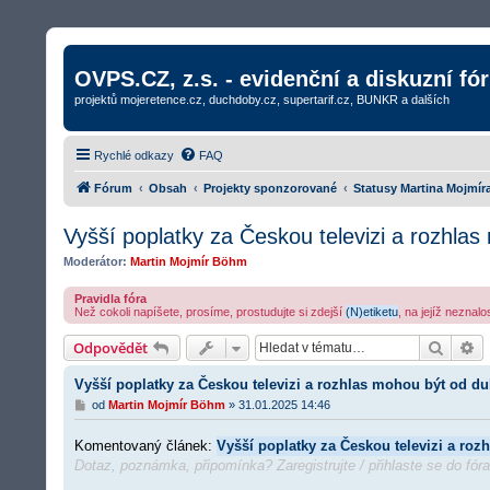
OVPS.CZ, z.s. - evidenční a diskuzní fó
projektů mojeretence.cz, duchdoby.cz, supertarif.cz, BUNKR a dalších
Rychlé odkazy
FAQ
Fórum
Obsah
Projekty sponzorované
Statusy Martina Mojmír
Vyšší poplatky za Českou televizi a rozhlas
Moderátor:
Martin Mojmír Böhm
Pravidla fóra
Než cokoli napíšete, prosíme, prostudujte si zdejší
(N)etiketu
, na jejíž neznal
Hledat
R
Odpovědět
Vyšší poplatky za Českou televizi a rozhlas mohou být od du
P
od
Martin Mojmír Böhm
»
31.01.2025 14:46
ř
í
Komentovaný článek:
Vyšší poplatky za Českou televizi a roz
s
p
Dotaz, poznámka, připomínka? Zaregistrujte / přihlaste se do fór
ě
v