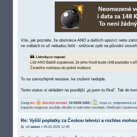
e
k
Víte, jak poznáte, že obstrukce ANO a dalších opozicí nebo za
ve volbách to už nebudou řešit - snižovat zpět na původní úroveň
Lidovky.cz napsal:
Lídr ANO Babiš zopakoval, že jeho hnutí bude chtít poplatky v pří
Českého rozhlasu do jedné instituce.
To se samozřejmě nestane, ke zrušení nedojde.
Tento status si ukládám na pozdější „já jsem to říkal”. Tak do k
Zangi
pro
diskrétní kontakt
:
10-9259-1559
|
:
ovps.cz
,
mojeretence.cz
kapacitu reagovat, použijte oficiální e-mail nebo zavolejte. Obtěžující (opakov
Re: Vyšší poplatky za Českou televizi a rozhlas mohou
P
od
samui
»
05.02.2026 12:48
ř
í