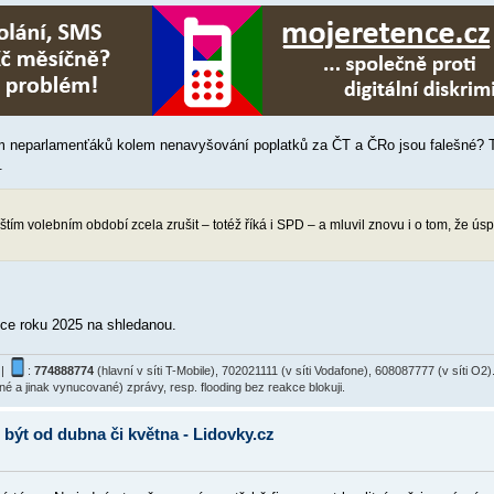
tím neparlamenťáků kolem nenavyšování poplatků za ČT a ČRo jsou falešné? T
.
štím volebním období zcela zrušit – totéž říká i SPD – a mluvil znovu i o tom, že ús
once roku 2025 na shledanou.
|
:
774888774
(hlavní v síti T-Mobile), 702021111 (v síti Vodafone), 608087777 (v síti 
ané a jinak vynucované) zprávy, resp. flooding bez reakce blokuji.
 být od dubna či května - Lidovky.cz