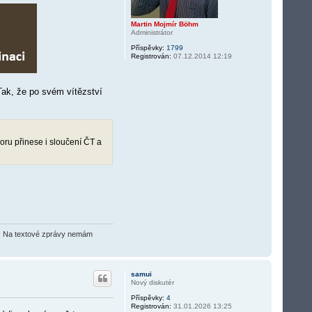
Martin Mojmír Böhm
Administrátor
Příspěvky:
1799
Registrován:
07.12.2014 12:19
ak, že po svém vítězství
poru přinese i sloučení ČT a
O2). Na textové zprávy nemám
samui
Nový diskutér
Příspěvky:
4
Registrován:
31.01.2026 13:25