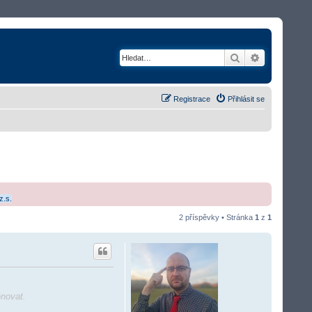
Hledat
Rozšířené v
Registrace
Přihlásit se
z.s.
2 příspěvky • Stránka
1
z
1
ěnovat.