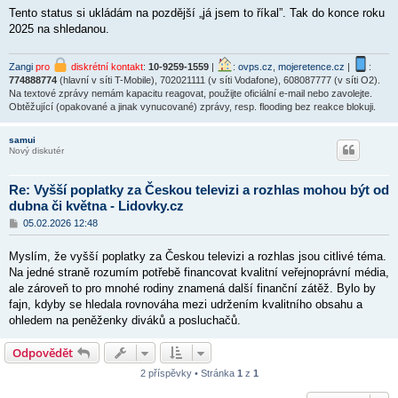
Tento status si ukládám na pozdější „já jsem to říkal”. Tak do konce roku
2025 na shledanou.
Zangi
pro
diskrétní kontakt
:
10-9259-1559
|
:
ovps.cz
,
mojeretence.cz
|
:
774888774
(hlavní v síti T-Mobile), 702021111 (v síti Vodafone), 608087777 (v síti O2).
Na textové zprávy nemám kapacitu reagovat, použijte oficiální e-mail nebo zavolejte.
Obtěžující (opakované a jinak vynucované) zprávy, resp. flooding bez reakce blokuji.
samui
Nový diskutér
Re: Vyšší poplatky za Českou televizi a rozhlas mohou být od
dubna či května - Lidovky.cz
P
05.02.2026 12:48
ř
í
Myslím, že vyšší poplatky za Českou televizi a rozhlas jsou citlivé téma.
s
p
Na jedné straně rozumím potřebě financovat kvalitní veřejnoprávní média,
ě
ale zároveň to pro mnohé rodiny znamená další finanční zátěž. Bylo by
v
fajn, kdyby se hledala rovnováha mezi udržením kvalitního obsahu a
e
k
ohledem na peněženky diváků a posluchačů.
Odpovědět
2 příspěvky • Stránka
1
z
1