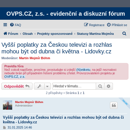
OVPS.CZ, z.s. - evidenční a diskuzní fórum
FAQ
Registrace
Přihlásit se
H
Fórum
Obsah
Projekty sponzorované
Statusy Martina Mojmíra
l
Vyšší poplatky za Českou televizi a rozhlas
e
mohou být od dubna či května - Lidovky.cz
d
Moderátor:
Martin Mojmír Böhm
a
Pravidla fóra
t
Než cokoli napíšete, prosíme, prostudujte si zdejší
(N)etiketu
, na jejíž neznalost
nebude brán při případném řešení problému zřetel. Provozovatelem projektu je
OVPS.CZ, z.s.
Hledat
Rozšířené
Odpovědět
2 příspěvky • Stránka
1
z
1
Martin Mojmír Böhm
Administrátor
Vyšší poplatky za Českou televizi a rozhlas mohou být od dubna či
května - Lidovky.cz
P
31.01.2025 14:46