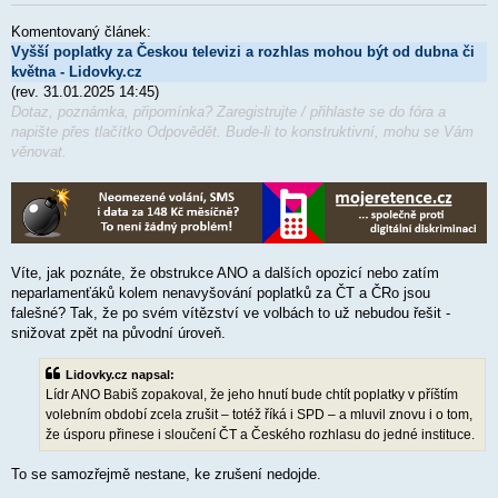
ř
í
Komentovaný článek:
s
p
Vyšší poplatky za Českou televizi a rozhlas mohou být od dubna či
ě
května - Lidovky.cz
v
(rev. 31.01.2025 14:45)
e
k
Dotaz, poznámka, připomínka? Zaregistrujte / přihlaste se do fóra a
napište přes tlačítko Odpovědět. Bude-li to konstruktivní, mohu se Vám
věnovat.
Víte, jak poznáte, že obstrukce ANO a dalších opozicí nebo zatím
neparlamenťáků kolem nenavyšování poplatků za ČT a ČRo jsou
falešné? Tak, že po svém vítězství ve volbách to už nebudou řešit -
snižovat zpět na původní úroveň.
Lidovky.cz napsal:
Lídr ANO Babiš zopakoval, že jeho hnutí bude chtít poplatky v příštím
volebním období zcela zrušit – totéž říká i SPD – a mluvil znovu i o tom,
že úsporu přinese i sloučení ČT a Českého rozhlasu do jedné instituce.
To se samozřejmě nestane, ke zrušení nedojde.