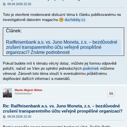
P
09.04.2026 22:25
ř
í
Toto je otevřené moderované diskuzní téma k článku publikovanému na
s
p
investigativně datovém magazínu
duchdoby.cz
.
ě
v
e
Článek:
k
Raiffeisenbank a.s. vs. Juno Moneta, z.s. – bezdůvodné
zrušení transparentního účtu veřejně prospěšné
organizaci? Známe podrobnosti
Pokud budete mít k tématu věcný dotaz, můžete jej formou odpovědi
položit, načež se Vám po splnění jednoduchých
podmínek
můžeme
věnovat. Zároveň toto téma slouží k eventuálnímu průběžnému
doplňování dalších informací a materiálů.
Martin Mojmír Böhm
Administrátor
Re: Raiffeisenbank a.s. vs. Juno Moneta, z.s. – bezdůvodné
zrušení transparentního účtu veřejně prospěšné organizaci?
P
09.04.2026 22:30
ř
í