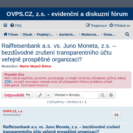
OVPS.CZ, z.s. - evidenční a diskuzní fórum
FAQ
Registrace
Přihlásit se
H
Fórum
Obsah
Projekty iniciativy
duchdoby.cz & OVPS.CZ, z.s.
Moderované kategorie
Dotazy autorům jednotlivých konkrétních publikovaných článků
l
Raiffeisenbank a.s. vs. Juno Moneta, z.s. –
e
bezdůvodné zrušení transparentního účtu
d
veřejně prospěšné organizaci?
a
Moderátor:
Martin Mojmír Böhm
t
Pravidla fóra
Než cokoli napíšete, prosíme, prostudujte si zdejší stručnou (N)etiketu (přímý odkaz
ZDE
), na jejíž neznalost nebude brán při případném řešení problému zřetel.
Děkujeme. Tým interForum.cz
Hledat
Rozšířené
Odpovědět
2 příspěvky • Stránka
1
z
1
OVPS.CZ, z.s.
Administrátor
Raiffeisenbank a.s. vs. Juno Moneta, z.s. – bezdůvodné zrušení
transparentního účtu veřejně prospěšné organizaci?