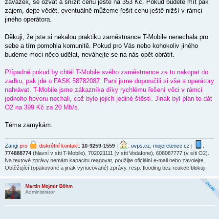
závazek, se ozvat a snížit cenu ještě na 353 Kč. Pokud budete mít pak
zájem, dejte vědět, eventuálně můžeme řešit cenu ještě nižší v rámci
jiného operátora.
Děkuji, že jste si nekalou praktiku zaměstnance T-Mobile nenechala pro
sebe a tím pomohla komunitě. Pokud pro Vás nebo kohokoliv jiného
budeme moci něco udělat, neváhejte se na nás opět obrátit.
Případně pokud by chtěl T-Mobile svého zaměstnance za to nakopat do
zadku, pak jde o FASK 58782087. Paní jsme doporučili si vše s operátory
nahrávat. T-Mobile jsme zákazníka díky rychlému řešení věci v rámci
jednoho hovoru nechali, což bylo jejich jediné štěstí. Jinak byl plán to dát
O2 na 399 Kč za 20 Mb/s.
Téma zamykám.
Zangi
pro
diskrétní kontakt
:
10-9259-1559
|
:
ovps.cz
,
mojeretence.cz
|
:
774888774
(hlavní v síti T-Mobile), 702021111 (v síti Vodafone), 608087777 (v síti O2).
Na textové zprávy nemám kapacitu reagovat, použijte oficiální e-mail nebo zavolejte.
Obtěžující (opakované a jinak vynucované) zprávy, resp. flooding bez reakce blokuji.
Martin Mojmír Böhm
Administrátor