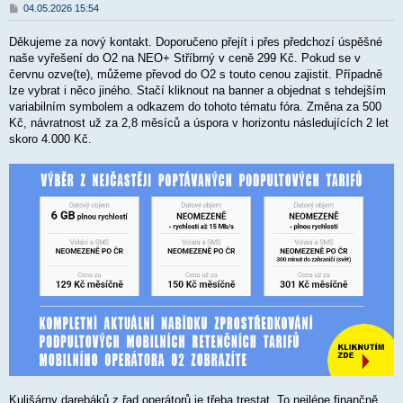
P
04.05.2026 15:54
ř
í
Děkujeme za nový kontakt. Doporučeno přejít i přes předchozí úspěšné
s
p
naše vyřešení do O2 na NEO+ Stříbrný v ceně 299 Kč. Pokud se v
ě
červnu ozve(te), můžeme převod do O2 s touto cenou zajistit. Případně
v
lze vybrat i něco jiného. Stačí kliknout na banner a objednat s tehdejším
e
k
variabilním symbolem a odkazem do tohoto tématu fóra. Změna za 500
Kč, návratnost už za 2,8 měsíců a úspora v horizontu následujících 2 let
skoro 4.000 Kč.
Kulišárny darebáků z řad operátorů je třeba trestat. To nejlépe finančně.