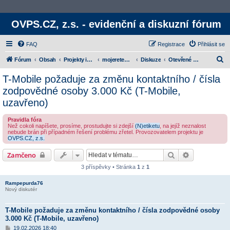
OVPS.CZ, z.s. - evidenční a diskuzní fórum
FAQ
Registrace
Přihlásit se
H
Fórum
Obsah
Projekty iniciativy
mojeretence.cz
Diskuze
Otevřené zákaznické stížnosti
l
T-Mobile požaduje za změnu kontaktního / čísla
e
zodpovědné osoby 3.000 Kč (T-Mobile,
d
uzavřeno)
a
Pravidla fóra
t
Než cokoli napíšete, prosíme, prostudujte si zdejší
(N)etiketu
, na jejíž neznalost
nebude brán při případném řešení problému zřetel. Provozovatelem projektu je
OVPS.CZ, z.s.
Hledat
Rozšířené v
Zamčeno
3 příspěvky • Stránka
1
z
1
Rampepurda76
Nový diskutér
T-Mobile požaduje za změnu kontaktního / čísla zodpovědné osoby
3.000 Kč (T-Mobile, uzavřeno)
P
19.02.2026 18:40