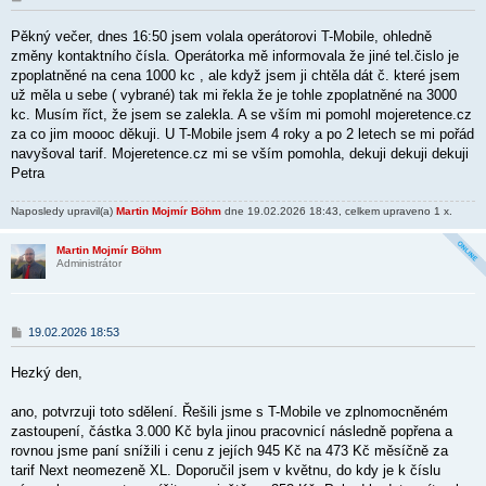
ř
í
Pěkný večer, dnes 16:50 jsem volala operátorovi T-Mobile, ohledně
s
p
změny kontaktního čísla. Operátorka mě informovala že jiné tel.čislo je
ě
zpoplatněné na cena 1000 kc , ale když jsem ji chtěla dát č. které jsem
v
už měla u sebe ( vybrané) tak mi řekla že je tohle zpoplatněné na 3000
e
k
kc. Musím říct, že jsem se zalekla. A se vším mi pomohl mojeretence.cz
za co jim moooc děkuji. U T-Mobile jsem 4 roky a po 2 letech se mi pořád
navyšoval tarif. Mojeretence.cz mi se vším pomohla, dekuji dekuji dekuji
Petra
Naposledy upravil(a)
Martin Mojmír Böhm
dne 19.02.2026 18:43, celkem upraveno 1 x.
Martin Mojmír Böhm
Administrátor
P
19.02.2026 18:53
ř
í
Hezký den,
s
p
ě
ano, potvrzuji toto sdělení. Řešili jsme s T-Mobile ve zplnomocněném
v
zastoupení, částka 3.000 Kč byla jinou pracovnicí následně popřena a
e
k
rovnou jsme paní snížili i
cenu z jejích 945 Kč na 473 Kč měsíčně za
tarif Next neomezeně XL. Doporučil jsem v květnu, do kdy je k číslu