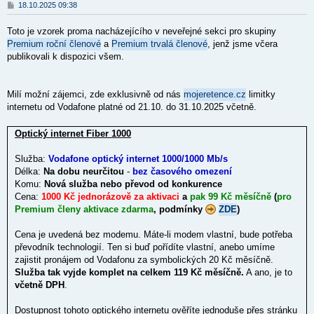
P
18.10.2025 09:38
ř
í
Toto je vzorek proma nacházejícího v neveřejné sekci pro skupiny
s
p
Premium roční členové
a
Premium trvalá členové
, jenž jsme včera
ě
publikovali k dispozici všem.
v
e
k
Milí možní zájemci, zde exklusivně od nás
mojeretence.cz
limitky
internetu od Vodafone platné od 21.10. do 31.10.2025 včetně.
Optický internet Fiber 1000
Služba:
Vodafone optický internet 1000/1000 Mb/s
Délka:
Na dobu neurčitou
-
bez časového omezení
Komu:
Nová služba nebo převod od konkurence
Cena:
1000 Kč jednorázově za aktivaci
a
pak 99 Kč měsíčně
(
pro
Premium členy aktivace zdarma
, podmínky
ZDE
)
Cena je uvedená bez modemu. Máte-li modem vlastní, bude potřeba
převodník technologií. Ten si buď pořídíte vlastní, anebo umíme
zajistit pronájem od Vodafonu za symbolických 20 Kč měsíčně.
Služba tak vyjde komplet na celkem 119 Kč měsíčně.
A ano, je to
včetně DPH
.
Dostupnost tohoto optického internetu ověříte jednoduše přes stránku