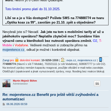
Mb/s.
Nesmí jít o Cetin nebo Quadruple.
Toto limitní promo platí do 31.10.2025.
Líbí se a je u Vás dostupné? Pošlete SMS na 774888774 ve tvaru
„Optika koax za 99”, zavolám po 21.10. zpět a objednáme?
Nevybrali jste si? Nevadí.
Jak jste na tom s mobilními tarify ať už u
jakéhokoliv operátora? Neplatíte zbytečně moc? Sundáme Vám
výrazně cenu u kteréhokoli bez nutnosti operátora změnit.
O2
,
T-
Mobile
i
Vodafone
. Veškeré možnosti si zobrazíte přímo na
mojeretence.cz
, odkud je možné i konkrétně objednat.
Zangi
pro
diskrétní kontakt
:
10-9259-1559
|
:
ovps.cz
,
mojeretence.cz
|
:
774888774
(hlavní v síti T-Mobile), 702021111 (v síti Vodafone), 608087777 (v síti O2).
Na textové zprávy nemám kapacitu reagovat, použijte oficiální e-mail nebo zavolejte.
Obtěžující (opakované a jinak vynucované) zprávy, resp. flooding bez reakce blokuji.
Martin Mojmír Böhm
Administrátor
Re: mojeretence.cz Benefit pro ještě větší zvýhodnění a
automatizaci
P
06.06.2026 00:59
ř
í