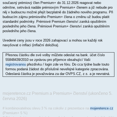
současný prémiový člen Premium+ do 31.12.2026 reagovat nebo
odmítne, setrvává nadále prémiovým Premium+ členem a již nebude pro
něj v budoucnu možné přejít bezplatně do žádného nového programu. Při
budoucím zájmu prémiového Premium+ člena o změnu už budou platit
standardní podmínky. Prémiové Premium členství zaniká opuštěním
posledního jeho člena. Prémiové Premium+ členství zaniká opuštěním
posledního jeho člena.
Uvedené ceny jsou v roce 2026 zahajovací a mohou se každý rok
navyšovat o inflaci (inflační doložka).
Přesnou částku dle své volby můžete odeslat na bank. účet číslo
55848439/2010 se zprávou pro příjemce obsahující Vaši
registrovanou
přezdívku / login zde ve fóru. Do cca týdne bude touto
formou podaná žádost do příslušné neveřejné kategorie zpracována.
Odeslaná částka je považována za dar OVPS.CZ, z.s. a je nevratná.
mojeretence.cz Premium a Premium+ členství (ukončeno 5.
června 2026)
# kombinovatelnou slevu 3 % na cokoliv z prezentace na
mojeretence.cz
(Premium+ 5 %)