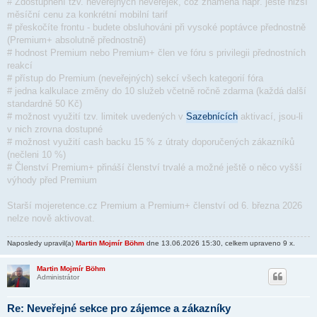
# Zdostupnění tzv. neveřejných neveřejek, což znamená např. ještě nižší
měsíční cenu za konkrétní mobilní tarif
# přeskočíte frontu - budete obsluhováni při vysoké poptávce přednostně
(Premium+ absolutně přednostně)
# hodnost Premium nebo Premium+ člen ve fóru s privilegii přednostních
reakcí
# přístup do Premium (neveřejných) sekcí všech kategorií fóra
# jedna kalkulace změny do 10 služeb včetně ročně zdarma (každá další
standardně 50 Kč)
# možnost využití tzv. limitek uvedených v
Sazebnících
aktivací, jsou-li
v nich zrovna dostupné
# možnost využití cash backu 15 % z útraty doporučených zákazníků
(nečleni 10 %)
# Členství Premium+ přináší členství trvalé a možné ještě o něco vyšší
výhody před Premium
Starší mojeretence.cz Premium a Premium+ členství od 6. března 2026
nelze nově aktivovat.
Naposledy upravil(a)
Martin Mojmír Böhm
dne 13.06.2026 15:30, celkem upraveno 9 x.
Martin Mojmír Böhm
Administrátor
Re: Neveřejné sekce pro zájemce a zákazníky