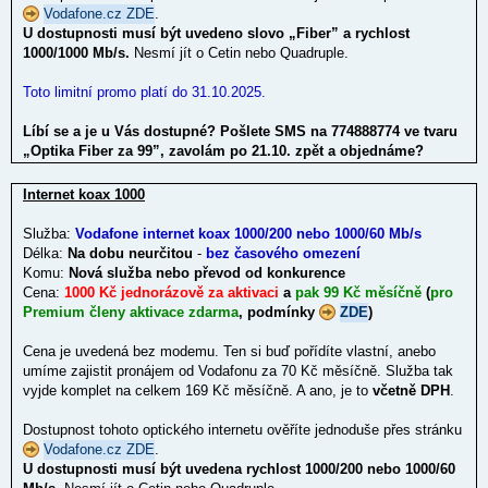
Vodafone.cz ZDE
.
U dostupnosti musí být uvedeno slovo „Fiber” a rychlost
1000/1000 Mb/s.
Nesmí jít o Cetin nebo Quadruple.
Toto limitní promo platí do 31.10.2025.
Líbí se a je u Vás dostupné? Pošlete SMS na 774888774 ve tvaru
„Optika Fiber za 99”, zavolám po 21.10. zpět a objednáme?
Internet koax 1000
Služba:
Vodafone internet koax 1000/200 nebo 1000/60 Mb/s
Délka:
Na dobu neurčitou
-
bez časového omezení
Komu:
Nová služba nebo převod od konkurence
Cena:
1000 Kč jednorázově za aktivaci
a
pak 99 Kč měsíčně
(
pro
Premium členy aktivace zdarma
, podmínky
ZDE
)
Cena je uvedená bez modemu. Ten si buď pořídíte vlastní, anebo
umíme zajistit pronájem od Vodafonu za 70 Kč měsíčně. Služba tak
vyjde komplet na celkem 169 Kč měsíčně. A ano, je to
včetně DPH
.
Dostupnost tohoto optického internetu ověříte jednoduše přes stránku
Vodafone.cz ZDE
.
U dostupnosti musí být uvedena rychlost 1000/200 nebo 1000/60