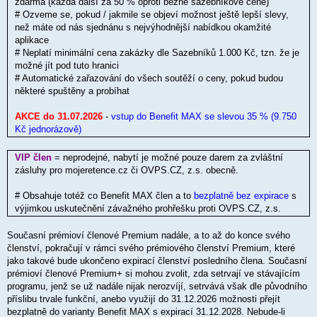
zdarma (každá další za 50 % oproti běžné sazebníkové ceně)
# Ozveme se, pokud / jakmile se objeví možnost ještě lepší slevy,
než máte od nás sjednánu s nejvýhodnější nabídkou okamžité
aplikace
# Neplatí minimální cena zakázky dle Sazebníků 1.000 Kč, tzn. že je
možné jít pod tuto hranici
# Automatické zařazování do všech soutěží o ceny, pokud budou
některé spuštěny a probíhat
AKCE do 31.07.2026
-
vstup do Benefit MAX se slevou 35 % (9.750
Kč jednorázově)
VIP člen
= neprodejné, nabytí je možné pouze darem za zvláštní
zásluhy pro mojeretence.cz či OVPS.CZ, z.s. obecně.
# Obsahuje totéž co Benefit MAX člen a to
bezplatně bez expirace
s
výjimkou uskutečnění závažného prohřešku proti OVPS.CZ, z.s.
Současní prémioví členové Premium nadále, a to až do konce svého
členství, pokračují v rámci svého prémiového členství Premium, které
jako takové bude ukončeno expirací členství posledního člena. Současní
prémioví členové Premium+ si mohou zvolit, zda setrvají ve stávajícím
programu, jenž se už nadále nijak nerozvíjí, setrvává však dle původního
příslibu trvale funkční, anebo využijí do 31.12.2026 možnosti přejít
bezplatně do varianty Benefit MAX s expirací 31.12.2028. Nebude-li