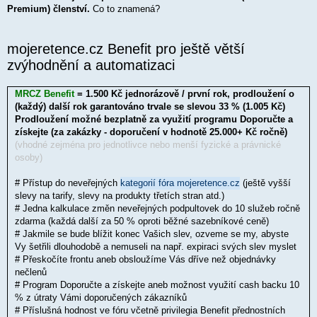
p
Premium) členství.
Co to znamená?
ě
v
e
k
mojeretence.cz Benefit pro ještě větší
zvýhodnění a automatizaci
MRCZ Benefit
= 1.500 Kč jednorázově / první rok, prodloužení o
(každý) další rok garantováno trvale se slevou 33 % (1.005 Kč)
Prodloužení možné bezplatně za využití programu Doporučte a
získejte (za zakázky - doporučení v hodnotě 25.000+ Kč ročně)
(vhodné zejména pro jednotlivce nebo menší fyzické a právnické
osoby)
# Přístup do neveřejných
kategorií fóra mojeretence.cz
(ještě vyšší
slevy na tarify, slevy na produkty třetích stran atd.)
# Jedna kalkulace změn neveřejných podpultovek do 10 služeb ročně
zdarma (každá další za 50 % oproti běžné sazebníkové ceně)
# Jakmile se bude blížit konec Vašich slev, ozveme se my, abyste
Vy šetřili dlouhodobě a nemuseli na např. expiraci svých slev myslet
# Přeskočíte frontu aneb obsloužíme Vás dříve než objednávky
nečlenů
# Program Doporučte a získejte aneb možnost využití cash backu 10
% z útraty Vámi doporučených zákazníků
# Příslušná hodnost ve fóru včetně privilegia Benefit přednostních