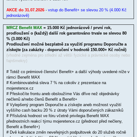
AKCE do 31.07.2026
-
vstup do Benefit+ se slevou 20 % (4.000 Kč
jednorázově)
MRCZ Benefit MAX
= 15.000 Kč jednorázově / první rok,
prodloužení o (každý) další rok garantováno trvale se slevou 80
% (3.000 Kč)
Prodloužení možné bezplatně za využití programu Doporučte a
získejte (za zakázky - doporučení v hodnotě 150.000+ Kč ročně)
(vhodné zejména pro střední až větší fyzické a právnické osoby nebo
fajnšmekry)
# Totéž co prémiové členství Benefit+ a další výhody uvedené níže v
rámci Benefit MAX
# Kombinovatelná sleva 7 % na cokoliv z prezentace na
mojeretence.cz
# Přeskočíte frontu aneb obsloužíme Vás dříve než objednávky
nečlenů a/nebo členů Benefit a Benefit+
# Vylepšený program Doporučte a získejte aneb možnost využití
vyššího cash backu 20 % z útraty Vámi doporučených zákazníků
# Příslušná hodnost ve fóru včetně privilegia Benefit MAX
přednostních reakcí týmu mojeretence.cz (přednost před nečleny,
Benefit a Benefit+)
# Dvě kalkulace změn neveřejných podpultovek do 20 služeb ročně