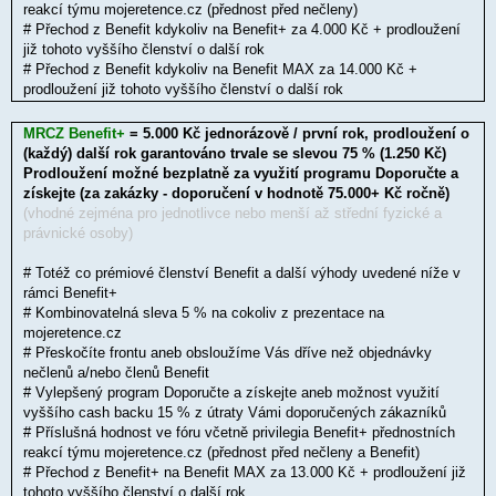
reakcí týmu mojeretence.cz (přednost před nečleny)
# Přechod z Benefit kdykoliv na Benefit+ za 4.000 Kč + prodloužení
již tohoto vyššího členství o další rok
# Přechod z Benefit kdykoliv na Benefit MAX za 14.000 Kč +
prodloužení již tohoto vyššího členství o další rok
MRCZ Benefit+
= 5.000 Kč jednorázově / první rok, prodloužení o
(každý) další rok garantováno trvale se slevou 75 % (1.250 Kč)
Prodloužení možné bezplatně za využití programu Doporučte a
získejte (za zakázky - doporučení v hodnotě 75.000+ Kč ročně)
(vhodné zejména pro jednotlivce nebo menší až střední fyzické a
právnické osoby)
# Totéž co prémiové členství Benefit a další výhody uvedené níže v
rámci Benefit+
# Kombinovatelná sleva 5 % na cokoliv z prezentace na
mojeretence.cz
# Přeskočíte frontu aneb obsloužíme Vás dříve než objednávky
nečlenů a/nebo členů Benefit
# Vylepšený program Doporučte a získejte aneb možnost využití
vyššího cash backu 15 % z útraty Vámi doporučených zákazníků
# Příslušná hodnost ve fóru včetně privilegia Benefit+ přednostních
reakcí týmu mojeretence.cz (přednost před nečleny a Benefit)
# Přechod z Benefit+ na Benefit MAX za 13.000 Kč + prodloužení již
tohoto vyššího členství o další rok