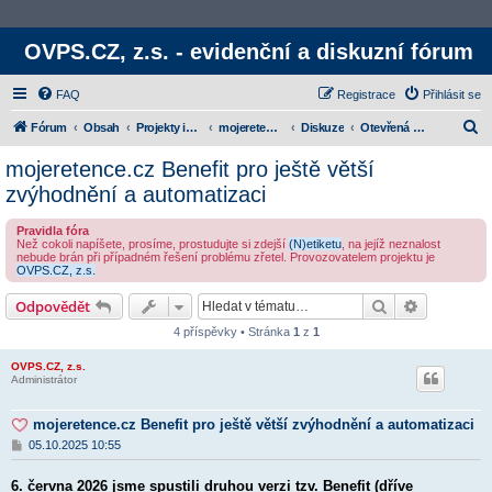
OVPS.CZ, z.s. - evidenční a diskuzní fórum
FAQ
Registrace
Přihlásit se
H
Fórum
Obsah
Projekty iniciativy
mojeretence.cz
Diskuze
Otevřená diskuzní témata
l
mojeretence.cz Benefit pro ještě větší
e
zvýhodnění a automatizaci
d
Pravidla fóra
a
Než cokoli napíšete, prosíme, prostudujte si zdejší
(N)etiketu
, na jejíž neznalost
nebude brán při případném řešení problému zřetel. Provozovatelem projektu je
t
OVPS.CZ, z.s.
Hledat
Rozšířené
Odpovědět
4 příspěvky • Stránka
1
z
1
OVPS.CZ, z.s.
Administrátor
mojeretence.cz Benefit pro ještě větší zvýhodnění a automatizaci
P
05.10.2025 10:55
ř
í
6. června 2026 jsme spustili druhou verzi tzv. Benefit (dříve
s