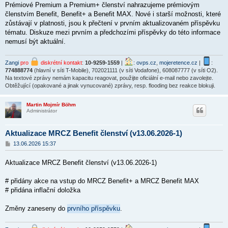
Prémiové Premium a Premium+ členství nahrazujeme prémiovým
s
p
členstvím Benefit, Benefit+ a Benefit MAX. Nové i starší možnosti, které
ě
zůstávají v platnosti, jsou k
přečtení v
prvním aktualizovaném příspěvku
v
tématu. Diskuze mezi prvním a předchozími příspěvky do této informace
e
k
nemusí být aktuální.
Zangi
pro
diskrétní kontakt
:
10-9259-1559
|
:
ovps.cz
,
mojeretence.cz
|
:
774888774
(hlavní v síti T-Mobile), 702021111 (v síti Vodafone), 608087777 (v síti O2).
Na textové zprávy nemám kapacitu reagovat, použijte oficiální e-mail nebo zavolejte.
Obtěžující (opakované a jinak vynucované) zprávy, resp. flooding bez reakce blokuji.
Martin Mojmír Böhm
Administrátor
Aktualizace MRCZ Benefit členství (v13.06.2026-1)
P
13.06.2026 15:37
ř
í
Aktualizace MRCZ Benefit členství (v13.06.2026-1)
s
p
ě
# přidány akce na vstup do MRCZ Benefit+ a MRCZ Benefit MAX
v
# přidána inflační doložka
e
k
Změny zaneseny do
prvního příspěvku
.