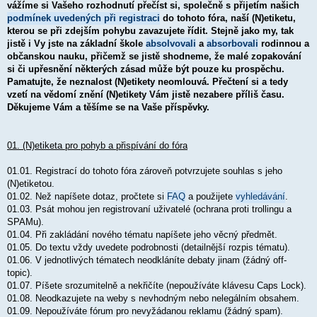
vážíme si Vašeho rozhodnutí přečíst si, společně s přijetím našich
v
podmínek uvedených při registraci
e
do tohoto fóra, naší (N)etiketu,
k
kterou se při zdejším pohybu zavazujete řídit. Stejně jako my, tak
jistě i Vy jste na základní škole
absolvovali
a
absorbovali
rodinnou a
občanskou nauku, přičemž se jistě shodneme, že malé zopakování
si či upřesnění některých zásad může být pouze ku prospěchu.
Pamatujte, že neznalost (N)etikety neomlouvá. Přečtení si a tedy
vzetí na vědomí znění (N)etikety Vám jistě nezabere příliš času.
Děkujeme Vám a těšíme se na Vaše příspěvky.
01. (N)etiketa pro pohyb a přispívání do fóra
01.01. Registrací do tohoto fóra zároveň potvrzujete souhlas s jeho
(N)etiketou.
01.02. Než napíšete dotaz, pročtete si
FAQ
a použijete
vyhledávání
.
01.03. Psát mohou jen registrovaní uživatelé (ochrana proti trollingu a
SPAMu).
01.04. Při zakládání nového tématu napíšete jeho věcný předmět.
01.05. Do textu vždy uvedete podrobnosti (detailnější rozpis tématu).
01.06. V jednotlivých tématech neodkláníte debaty jinam (žádný off-
topic).
01.07. Píšete srozumitelně a nekřičíte (nepoužíváte klávesu Caps Lock).
01.08. Neodkazujete na weby s nevhodným nebo nelegálním obsahem.
01.09. Nepoužíváte fórum pro nevyžádanou reklamu (žádný spam).