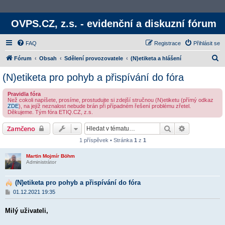
OVPS.CZ, z.s. - evidenční a diskuzní fórum
FAQ
Registrace
Přihlásit se
H
Fórum
Obsah
Sdělení provozovatele
(N)etiketa a hlášení
l
(N)etiketa pro pohyb a přispívání do fóra
e
Pravidla fóra
d
Než cokoli napíšete, prosíme, prostudujte si zdejší stručnou (N)etiketu (přímý odkaz
ZDE
), na jejíž neznalost nebude brán při případném řešení problému zřetel.
a
Děkujeme. Tým fóra ETIQ.CZ, z.s.
t
Hledat
Rozšířené v
Zamčeno
1 příspěvek • Stránka
1
z
1
Martin Mojmír Böhm
Administrátor
(N)etiketa pro pohyb a přispívání do fóra
P
01.12.2021 19:35
ř
í
Milý uživateli,
s
p
ě