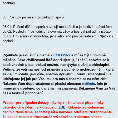
odebrán.
03. Postupy při řešení případných sporů
03.01. Řešení dílčích sporů navrhují moderátoři a jednotliví správci fóra.
03.02. Poslední / rozhodující slovo má vždy a bez výhrad administrátor.
03.03. Pro administrátora fóra, jenž jeho jeho provozovatelem, (N)etiketa
neplatí.
(N)etiketa je aktuální a platná k
07.03.2022
a může být libovolně
měněna. Jako civilizovaní lidé dodržujete její znění, chováte se k
sobě vhodně a jste, pokud možno, nanejvýše slušní a ohleduplní.
Věříme, že většina neshod pramení z pouhého nedorozumění, která
se dají mnohdy, je-li vůle, snadno vysvětlit. Fórum jsme vytvořili a
udržujeme jej jak pro Vás, tak pro nás a chceme se na něm cítit.
Nakonec Vám doporučujeme si přečíst obecnou
netiketu
, kde je
mimo jiné uvedeno, co daný termín znamená. Děkujeme Vám za Váš
čas a laskavé pochopení.
Prostor pro případné dotazy, návrhy změn a/nebo připomínky
věcného charakteru je k dispozici
ZDE
. Klikněte jednoduše na
tlačítko Nové téma, začněte psát a nakonec odešlete. Nezapomeňte,
že pokud chcete diskutovat, je vyžadována registrace a/nebo