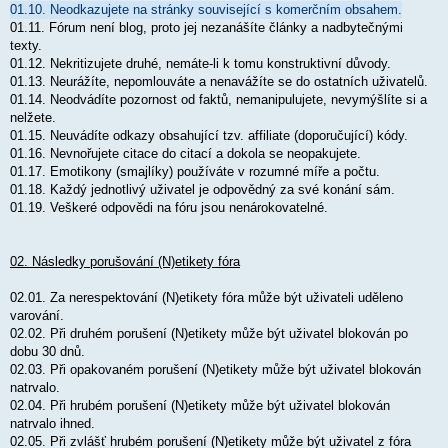
01.10. Neodkazujete na stránky související s komerčním obsahem.
01.11. Fórum není blog, proto jej nezanášíte články a nadbytečnými
texty.
01.12. Nekritizujete druhé, nemáte-li k tomu konstruktivní důvody.
01.13. Neurážíte, nepomlouváte a nenavážíte se do ostatních uživatelů.
01.14. Neodvádíte pozornost od faktů, nemanipulujete, nevymýšlíte si a
nelžete.
01.15. Neuvádíte odkazy obsahující tzv. affiliate (doporučující) kódy.
01.16. Nevnořujete citace do citací a dokola se neopakujete.
01.17. Emotikony (smajlíky) používáte v rozumné míře a počtu.
01.18. Každý jednotlivý uživatel je odpovědný za své konání sám.
01.19. Veškeré odpovědi na fóru jsou nenárokovatelné.
02. Následky porušování (N)etikety fóra
02.01. Za nerespektování (N)etikety fóra může být uživateli uděleno
varování.
02.02. Při druhém porušení (N)etikety může být uživatel blokován po
dobu 30 dnů.
02.03. Při opakovaném porušení (N)etikety může být uživatel blokován
natrvalo.
02.04. Při hrubém porušení (N)etikety může být uživatel blokován
natrvalo ihned.
02.05. Při zvlášť hrubém porušení (N)etikety může být uživatel z fóra