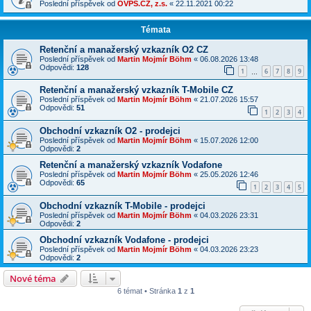
Poslední příspěvek od
OVPS.CZ, z.s.
«
22.11.2021 00:22
Témata
Retenční a manažerský vzkazník O2 CZ
Poslední příspěvek od
Martin Mojmír Böhm
«
06.08.2026 13:48
Odpovědi:
128
1
6
7
8
9
…
Retenční a manažerský vzkazník T-Mobile CZ
Poslední příspěvek od
Martin Mojmír Böhm
«
21.07.2026 15:57
Odpovědi:
51
1
2
3
4
Obchodní vzkazník O2 - prodejci
Poslední příspěvek od
Martin Mojmír Böhm
«
15.07.2026 12:00
Odpovědi:
2
Retenční a manažerský vzkazník Vodafone
Poslední příspěvek od
Martin Mojmír Böhm
«
25.05.2026 12:46
Odpovědi:
65
1
2
3
4
5
Obchodní vzkazník T-Mobile - prodejci
Poslední příspěvek od
Martin Mojmír Böhm
«
04.03.2026 23:31
Odpovědi:
2
Obchodní vzkazník Vodafone - prodejci
Poslední příspěvek od
Martin Mojmír Böhm
«
04.03.2026 23:23
Odpovědi:
2
Nové téma
6 témat • Stránka
1
z
1