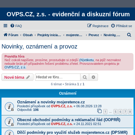
OVPS.CZ, z.s. - evidenční a diskuzní fórum
FAQ
Registrace
Přihlásit se
H
Fórum
Obsah
Projekty iniciativy
mojeretence.cz
Provoz
Novinky, oznámení a provoz
l
Novinky, oznámení a provoz
e
Pravidla fóra
d
Než cokoli napíšete, prosíme, prostudujte si zdejší
(N)etiketu
, na jejíž neznalost
nebude brán při případném řešení problému zřetel. Provozovatelem projektu je
a
OVPS.CZ, z.s.
t
Hledat
Rozšířené vyhledává
Nové téma
6 témat • Stránka
1
z
1
Oznámení
Oznámení a novinky mojeretence.cz
Poslední příspěvek od
OVPS.CZ, z.s.
«
06.08.2026 13:28
Odpovědi:
106
1
5
6
7
8
…
Obecné obchodní podmínky a reklamační řád (OOPRŘ)
Poslední příspěvek od
OVPS.CZ, z.s.
«
24.11.2021 02:51
Dílčí podmínky pro využití služeb mojeretence.cz (DPSMR)