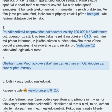
regulaci, při čemž státní aparát dlouhodobě selhává. Naše služba
spočívá v první řadě v relevantní osvětě. No a do toho spadá
samozřejmě boj proti telekomunikačním šmejdům a jejich praktikám. Ve
fóru jsme pro konkrétní, individuální případy založili přímo
kategorii
, kde
řešíme aktuálně dvě témata:
----
1.
Po zákazníkovi neoprávněné požadování zálohy 100.000 Kč Vodafonem
,
což operátor už stáhl, ovšem čekáme ještě na dořešení
ČTÚ
, jenž nám
má předat informaci, z
jakého důvodu si něco takového tento vůbec
dovolil a samozřejmě očekáváme za to nějaký pro
Vodafone CZ
adekvátní legislativní trest.
2.
Obelhání paní Procházkové zákeřným zaměstnancem O2 jdoucím za
provizí přes mrtvoly
.
3. Další kauzy budou následovat.
Kategorie zde
viewforum.php?f=236
----
Co také řešíme, jsou různé poděly operátorů a to přímo s nimi v rámci
takzvaných retenčních vzkazníků. Nepíšeme si tam s nimi, to ne, ovšem
tato témata patří jimi mezi nejsledovanější. Pokud nás a naše klienty