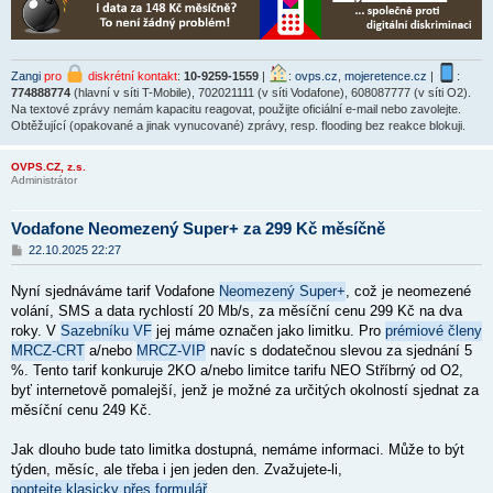
Zangi
pro
diskrétní kontakt
:
10-9259-1559
|
:
ovps.cz
,
mojeretence.cz
|
:
774888774
(hlavní v síti T-Mobile), 702021111 (v síti Vodafone), 608087777 (v síti O2).
Na textové zprávy nemám kapacitu reagovat, použijte oficiální e-mail nebo zavolejte.
Obtěžující (opakované a jinak vynucované) zprávy, resp. flooding bez reakce blokuji.
OVPS.CZ, z.s.
Administrátor
Vodafone Neomezený Super+ za 299 Kč měsíčně
P
22.10.2025 22:27
ř
í
Nyní sjednáváme tarif Vodafone
Neomezený Super+
, což je neomezené
s
p
volání, SMS a data rychlostí 20 Mb/s, za měsíční cenu 299 Kč na dva
ě
roky. V
Sazebníku VF
jej máme označen jako limitku. Pro
prémiové členy
v
MRCZ-CRT
e
a/nebo
MRCZ-VIP
navíc s dodatečnou slevou za sjednání 5
k
%. Tento tarif konkuruje 2KO a/nebo limitce tarifu NEO Stříbrný od O2,
byť internetově pomalejší, jenž je možné za určitých okolností sjednat za
měsíční cenu 249 Kč.
Jak dlouho bude tato limitka dostupná, nemáme informaci. Může to být
týden, měsíc, ale třeba i jen jeden den. Zvažujete-li,
poptejte klasicky přes formulář
.