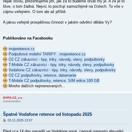
nějak štvou, prezentujeme jim, jak za to budeme štvát my je. A že je to
štve, o tom žádná. Nejvíc to pociťují samozřejmě na číslech. To vše v
zájmu veřejném. O tom ale až příště.
A jakou veřejně prospěšnou činnost v jakém odvětví děláte Vy?
Publikováno na Facebooku
mojeretence.cz
Podpultové mobilní TARIFY . mojeretence.cz
O2 CZ zákazníci - tipy, triky, návody, slevy, podpultovky
T-Mobile CZ zákazníci - tipy, triky, návody, slevy, podpultovky
Vodafone CZ zákazníci - tipy, triky, návody, slevy, podpultovky
O2 CZ podpultovky, retence, datamanie
T-Mobile CZ podpultovky, retence, SIM edice 100 GB
Mnoho dalších nejmenovaných...
OVPS.CZ, z.s.
Administrátor
Špatné Vodafone retence od listopadu 2025
P
03.11.2025 13:57
ř
í
Před cca 14 dny nasadili ve Vodafone nové, cenově naprosto absurdní
s