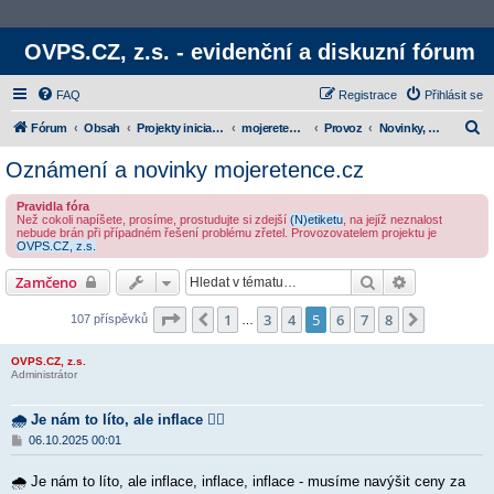
OVPS.CZ, z.s. - evidenční a diskuzní fórum
FAQ
Registrace
Přihlásit se
H
Fórum
Obsah
Projekty iniciativy
mojeretence.cz
Provoz
Novinky, oznámení a provoz
l
Oznámení a novinky mojeretence.cz
e
Pravidla fóra
d
Než cokoli napíšete, prosíme, prostudujte si zdejší
(N)etiketu
, na jejíž neznalost
nebude brán při případném řešení problému zřetel. Provozovatelem projektu je
a
OVPS.CZ, z.s.
t
Hledat
Rozšířené v
Zamčeno
Stránka
5
z
8
1
3
4
5
6
7
8
Předchozí
Další
107 příspěvků
…
OVPS.CZ, z.s.
Administrátor
🌧 Je nám to líto, ale inflace 🤷‍♂️
P
06.10.2025 00:01
ř
í
🌧 Je nám to líto, ale inflace, inflace, inflace - musíme navýšit ceny za
s