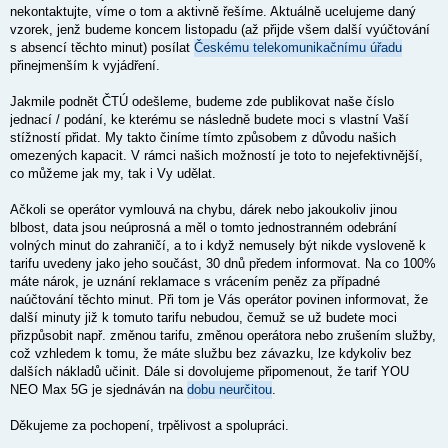
nekontaktujte, víme o tom a aktivně řešíme. Aktuálně ucelujeme daný
vzorek, jenž budeme koncem listopadu (až přijde všem další vyúčtování
s absencí těchto minut) posílat
Českému telekomunikačnímu úřadu
přinejmenším k vyjádření.
Jakmile podnět ČTÚ odešleme, budeme zde publikovat naše číslo
jednací / podání, ke kterému se následně budete moci s vlastní Vaší
stížností přidat. My takto činíme tímto způsobem z důvodu našich
omezených kapacit. V rámci našich možností je toto to nejefektivnější,
co můžeme jak my, tak i Vy udělat.
Ačkoli se operátor vymlouvá na chybu, dárek nebo jakoukoliv jinou
blbost, data jsou neúprosná a měl o tomto jednostranném odebrání
volných minut do zahraničí, a to i když nemusely být nikde vysloveně k
tarifu uvedeny jako jeho součást, 30 dnů předem informovat. Na co 100%
máte nárok, je uznání reklamace s vrácením peněz za případné
naúčtování těchto minut. Při tom je Vás operátor povinen informovat, že
další minuty již k tomuto tarifu nebudou, čemuž se už budete moci
přizpůsobit např. změnou tarifu, změnou operátora nebo zrušením služby,
což vzhledem k tomu, že máte službu bez závazku, lze kdykoliv bez
dalších nákladů učinit. Dále si dovolujeme připomenout, že tarif YOU
NEO Max 5G je sjednáván na
dobu neurčitou
.
Děkujeme za pochopení, trpělivost a spolupráci.