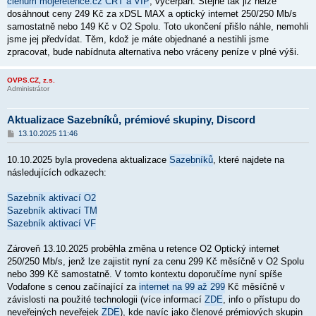
členům mojeretence.cz CRT a VIP
, vyčerpán. Stejně tak již nelze
v
dosáhnout ceny 249 Kč za xDSL MAX a optický internet 250/250 Mb/s
e
k
samostatně nebo 149 Kč v O2 Spolu. Toto ukončení přišlo náhle, nemohli
jsme jej předvídat. Těm, kdož je máte objednané a nestihli jsme
zpracovat, bude nabídnuta alternativa nebo vráceny peníze v plné výši.
OVPS.CZ, z.s.
Administrátor
Aktualizace Sazebníků, prémiové skupiny, Discord
P
13.10.2025 11:46
ř
í
10.10.2025 byla provedena aktualizace
Sazebníků
, které najdete na
s
p
následujících odkazech:
ě
v
Sazebník aktivací O2
e
k
Sazebník aktivací TM
Sazebník aktivací VF
Zároveň 13.10.2025 proběhla změna u retence O2 Optický internet
250/250 Mb/s, jenž lze zajistit nyní za cenu 299 Kč měsíčně v O2 Spolu
nebo 399 Kč samostatně. V
tomto kontextu doporučíme nyní spíše
Vodafone s cenou začínající za
internet na 99 až 299
Kč měsíčně v
závislosti na použité technologii (více informací
ZDE
, info o
přístupu do
neveřejných neveřejek
ZDE
), kde navíc jako členové prémiových skupin