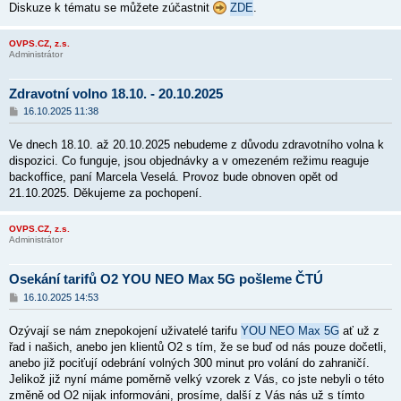
Diskuze k tématu se můžete zúčastnit
ZDE
.
OVPS.CZ, z.s.
Administrátor
Zdravotní volno 18.10. - 20.10.2025
P
16.10.2025 11:38
ř
í
Ve dnech 18.10. až 20.10.2025 nebudeme z důvodu zdravotního volna k
s
p
dispozici. Co funguje, jsou objednávky a v omezeném režimu reaguje
ě
backoffice, paní Marcela Veselá. Provoz bude obnoven opět od
v
21.10.2025. Děkujeme za pochopení.
e
k
OVPS.CZ, z.s.
Administrátor
Osekání tarifů O2 YOU NEO Max 5G pošleme ČTÚ
P
16.10.2025 14:53
ř
í
Ozývají se nám znepokojení uživatelé tarifu
YOU NEO Max 5G
ať už z
s
p
řad i našich, anebo jen klientů O2 s tím, že se buď od nás pouze dočetli,
ě
anebo již pociťují odebrání volných 300 minut pro volání do zahraničí.
v
Jelikož již nyní máme poměrně velký vzorek z Vás, co jste nebyli o této
e
k
změně od O2 nijak informováni, prosíme, další z Vás nás už s tímto