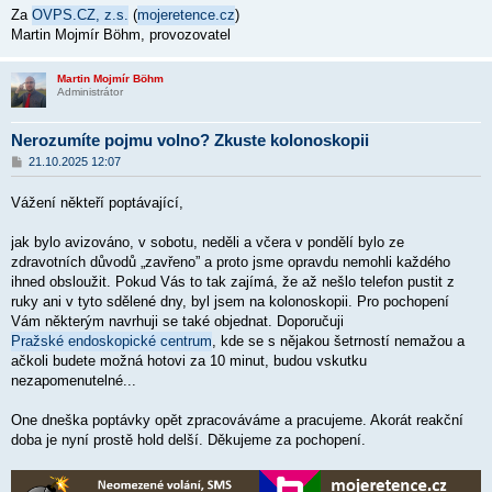
Za
OVPS.CZ, z.s.
(
mojeretence.cz
)
Martin Mojmír Böhm, provozovatel
Martin Mojmír Böhm
Administrátor
Nerozumíte pojmu volno? Zkuste kolonoskopii
P
21.10.2025 12:07
ř
í
Vážení někteří poptávající,
s
p
ě
jak bylo avizováno, v sobotu, neděli a včera v pondělí bylo ze
v
zdravotních důvodů „zavřeno” a proto jsme opravdu nemohli každého
e
k
ihned obsloužit. Pokud Vás to tak zajímá, že až nešlo telefon pustit z
ruky ani v tyto sdělené dny, byl jsem na kolonoskopii. Pro pochopení
Vám některým navrhuji se také objednat. Doporučuji
Pražské endoskopické centrum
, kde se s nějakou šetrností nemažou a
ačkoli budete možná hotovi za 10 minut, budou vskutku
nezapomenutelné...
One dneška poptávky opět zpracováváme a pracujeme. Akorát reakční
doba je nyní prostě hold delší. Děkujeme za pochopení.