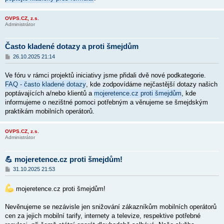
OVPS.CZ, z.s.
Administrátor
Často kladené dotazy a proti šmejdům
P
26.10.2025 21:14
ř
í
Ve fóru v rámci projektů iniciativy jsme přidali dvě nové podkategorie.
s
p
FAQ - často kladené dotazy
, kde zodpovídáme nejčastější dotazy našich
ě
poptávajících a/nebo klientů a
mojeretence.cz proti šmejdům
, kde
v
informujeme o nezištné pomoci potřebným a věnujeme se šmejdským
e
k
praktikám mobilních operátorů.
OVPS.CZ, z.s.
Administrátor
💪 mojeretence.cz proti šmejdům!
P
31.10.2025 21:53
ř
í
s
mojeretence.cz proti šmejdům!
p
ě
Nevěnujeme se nezávisle jen snižování zákazníkům mobilních operátorů
v
e
cen za jejich mobilní tarify, internety a televize, respektive potřebné
k