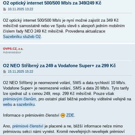
O2 optický internet 500/500 Mb/s za 349/249 Kč
P
10.11.2025 13:22
ř
í
O2 optický internet 500/500 Mb/s je nyní možné zajistit za 349 Kč
s
p
měsíčně samostatně nebo ve Spolu slevě s alespoň jedním mobilním
ě
číslem řady NEO 249 Kč měsíčně. Provedena aktualizace
v
Sazebníku služeb O2
e
.
k
OVPS.CZ, z.s.
Administrátor
O2 NEO Stříbrný za 249 a Vodafone Super+ za 299 Kč
P
15.11.2025 15:22
ř
í
O2 NEO Stříbrný je neomezené volání, SMS a data rychlostí 10 Mb/s.
s
p
Vodafone Super+ je neomezené volání, SMS a data 20 Mb/s. Tyto tarify
ě
lze sjednat už s cenou 249, resp. 299 Kč měsíčně. Pouze však
v
prémiovým členům
e
, pro ostatní platí běžné podmínky viditelné veřejně na
k
webu
a
sazebníku
.
Informace o prémiovém členství
ZDE
.
Ano,
prémiové členství
je placené a ne, bližší informace nelze mimo
prémiovou sekci námi vynést. Kromě neveřejných neveřejek prémioví