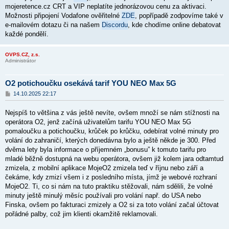
mojeretence.cz CRT a VIP neplatíte jednorázovou cenu za aktivaci.
Možnosti připojení Vodafone ověřitelné
ZDE
, popřípadě zodpovíme také v
e-mailovém dotazu či na našem
Discordu
, kde chodíme online debatovat
každé pondělí.
OVPS.CZ, z.s.
Administrátor
O2 potichoučku osekává tarif YOU NEO Max 5G
P
14.10.2025 22:17
ř
í
Nejspíš to většina z vás ještě nevíte, ovšem množí se nám stížnosti na
s
p
operátora O2, jenž začíná uživatelům tarifu YOU NEO Max 5G
ě
pomaloučku a potichoučku, krůček po krůčku, odebírat volné minuty pro
v
volání do zahraničí, kterých donedávna bylo a ještě někde je 300. Před
e
k
dvěma lety byla informace o příjemném „bonusu” k tomuto tarifu pro
mladé běžně dostupná na webu operátora, ovšem již kolem jara odtamtud
zmizela, z mobilní aplikace MojeO2 zmizela teď v říjnu nebo září a
čekáme, kdy zmizí všem i z posledního místa, jímž je webové rozhraní
MojeO2. Ti, co si nám na tuto praktiku stěžovali, nám sdělili, že volné
minuty ještě minulý měsíc používali pro volání např. do USA nebo
Finska, ovšem po fakturaci zmizely a O2 si za toto volání začal účtovat
pořádné palby, což jim klienti okamžitě reklamovali.