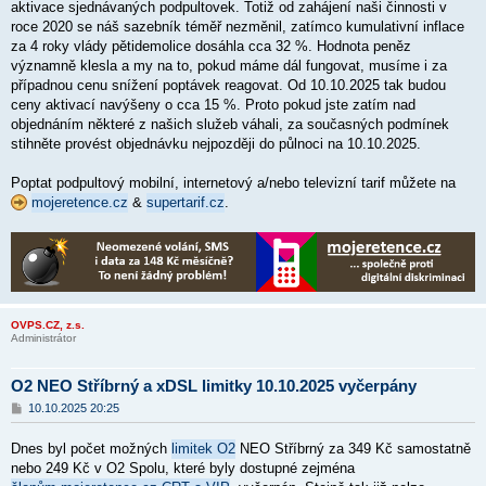
p
aktivace sjednávaných podpultovek. Totiž od zahájení naši činnosti v
ě
roce 2020 se náš sazebník téměř nezměnil, zatímco kumulativní inflace
v
za 4 roky vlády pětidemolice dosáhla cca 32 %. Hodnota peněz
e
k
významně klesla a my na to, pokud máme dál fungovat, musíme i za
případnou cenu snížení poptávek reagovat. Od 10.10.2025 tak budou
ceny aktivací navýšeny o cca 15 %. Proto pokud jste zatím nad
objednáním některé z našich služeb váhali, za současných podmínek
stihněte provést objednávku nejpozději do půlnoci na 10.10.2025.
Poptat podpultový mobilní, internetový a/nebo televizní tarif můžete na
mojeretence.cz
&
supertarif.cz
.
OVPS.CZ, z.s.
Administrátor
O2 NEO Stříbrný a xDSL limitky 10.10.2025 vyčerpány
P
10.10.2025 20:25
ř
í
Dnes byl počet možných
limitek O2
NEO Stříbrný za 349 Kč samostatně
s
p
nebo 249 Kč v O2 Spolu, které byly dostupné zejména
ě