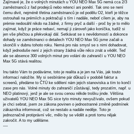
Zajímavé je, že o volných minutách u YOU NEO Max 5G nemá cca 2/3
zaměstnanců z řad prodejců nebo retencí ani ponětí. Tak ono se není
čemu divit, nejméně třetina zaměstnanců je od podělu O2, kteří je těžce
ostrouhali na prémiích a poktračují s tím i nadále, neboť cílem je, aby na
prémie nedosáhl nikdo na žádné, z firmy pryč a další - proč by je to mělo
zajímat, když je práce nebaví, nemají ji zároveň jako koníčka, tudíž si
jen vše přečtou a překvokají dál. Setkávat se s nevědomostí a dokonce
dohady se zaměstnanci o detailech YOU NEO Max 5G jsme začali a
skončili v dubnu tohoto roku. Nemá pro nás smysl se s nimi dohadovat,
když jednoduše není z jejich strany žádná vůle něco znát a vědět. Teď
ale se absence 300 volných minut pro volání do zahraničí u YOU NEO
Max 5G stává realitou.
Inu takto Vám to podáváme, toto je realita a je jen na Vás, jak touto
informací naložíte. My si sesbíráme pár důkazů v podobě faktur a
screenů, předáme to ČTÚ ke sdělení nám jejich stanoviska a tím to končí
zase pro nás. Volné minuty do zahraničí zůstávají, tedy prozatím, např. u
NEO platinový, jenž je ale se svou cenou někde trošku jinde. Většina
uživatelů YOU NEO Max 5G sice tyto minuty nevyužívalo, ovšem pokud
je chci sebrat, jsem ze zákona povinen o jednostranné změně podmínek
zákazníka informovat, což se nestalo a nadále neděje. Toto je
jednoznačně protiprávní věc, mělo by se vědět a proti tomu nějak
zakročit. A to my uděláme.
----