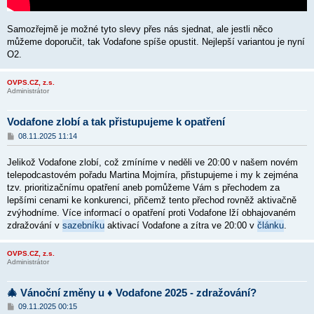
Samozřejmě je možné tyto slevy přes nás sjednat, ale jestli něco
můžeme doporučit, tak Vodafone spíše opustit. Nejlepší variantou je nyní
O2.
OVPS.CZ, z.s.
Administrátor
Vodafone zlobí a tak přistupujeme k opatření
P
08.11.2025 11:14
ř
í
Jelikož Vodafone zlobí, což zmíníme v neděli ve 20:00 v našem novém
s
p
telepodcastovém pořadu Martina Mojmíra, přistupujeme i my k zejména
ě
tzv. prioritizačnímu opatření aneb pomůžeme Vám s přechodem za
v
lepšími cenami ke konkurenci, přičemž tento přechod rovněž aktivačně
e
k
zvýhodníme. Více informací o opatření proti Vodafone lží obhajovaném
zdražování v
sazebníku
aktivací Vodafone a zítra ve 20:00 v
článku
.
OVPS.CZ, z.s.
Administrátor
🎄 Vánoční změny u ♦️ Vodafone 2025 - zdražování?
P
09.11.2025 00:15