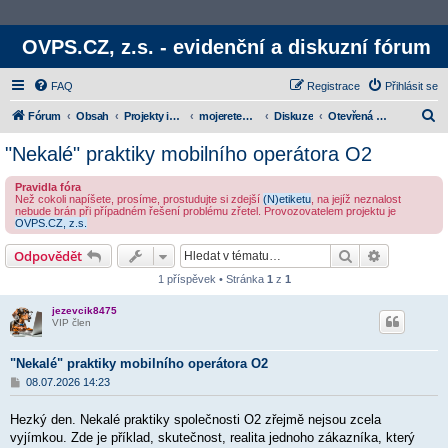
OVPS.CZ, z.s. - evidenční a diskuzní fórum
FAQ
Registrace
Přihlásit se
H
Fórum
Obsah
Projekty iniciativy
mojeretence.cz
Diskuze
Otevřená diskuzní témata
l
"Nekalé" praktiky mobilního operátora O2
e
Pravidla fóra
d
Než cokoli napíšete, prosíme, prostudujte si zdejší
(N)etiketu
, na jejíž neznalost
nebude brán při případném řešení problému zřetel. Provozovatelem projektu je
a
OVPS.CZ, z.s.
t
Hledat
Rozšířené
Odpovědět
1 příspěvek • Stránka
1
z
1
jezevcik8475
VIP člen
"Nekalé" praktiky mobilního operátora O2
P
08.07.2026 14:23
ř
í
Hezký den. Nekalé praktiky společnosti O2 zřejmě nejsou zcela
s
p
vyjímkou. Zde je příklad, skutečnost, realita jednoho zákazníka, který
ě