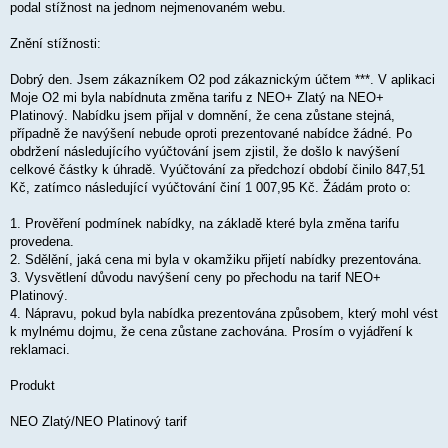
podal stížnost na jednom nejmenovaném webu.
v
e
k
Znění stížnosti:
Dobrý den. Jsem zákazníkem O2 pod zákaznickým účtem ***. V aplikaci
Moje O2 mi byla nabídnuta změna tarifu z NEO+ Zlatý na NEO+
Platinový. Nabídku jsem přijal v domnění, že cena zůstane stejná,
případně že navýšení nebude oproti prezentované nabídce žádné. Po
obdržení následujícího vyúčtování jsem zjistil, že došlo k navýšení
celkové částky k úhradě. Vyúčtování za předchozí období činilo 847,51
Kč, zatímco následující vyúčtování činí 1 007,95 Kč. Žádám proto o:
1. Prověření podmínek nabídky, na základě které byla změna tarifu
provedena.
2. Sdělění, jaká cena mi byla v okamžiku přijetí nabídky prezentována.
3. Vysvětlení důvodu navýšení ceny po přechodu na tarif NEO+
Platinový.
4. Nápravu, pokud byla nabídka prezentována způsobem, který mohl vést
k mylnému dojmu, že cena zůstane zachována. Prosím o vyjádření k
reklamaci.
Produkt
NEO Zlatý/NEO Platinový tarif