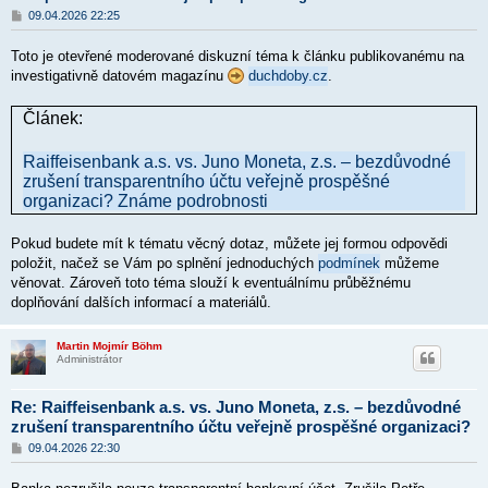
P
09.04.2026 22:25
ř
í
Toto je otevřené moderované diskuzní téma k článku publikovanému na
s
p
investigativně datovém magazínu
duchdoby.cz
.
ě
v
e
Článek:
k
Raiffeisenbank a.s. vs. Juno Moneta, z.s. – bezdůvodné
zrušení transparentního účtu veřejně prospěšné
organizaci? Známe podrobnosti
Pokud budete mít k tématu věcný dotaz, můžete jej formou odpovědi
položit, načež se Vám po splnění jednoduchých
podmínek
můžeme
věnovat. Zároveň toto téma slouží k eventuálnímu průběžnému
doplňování dalších informací a materiálů.
Martin Mojmír Böhm
Administrátor
Re: Raiffeisenbank a.s. vs. Juno Moneta, z.s. – bezdůvodné
zrušení transparentního účtu veřejně prospěšné organizaci?
P
09.04.2026 22:30
ř
í