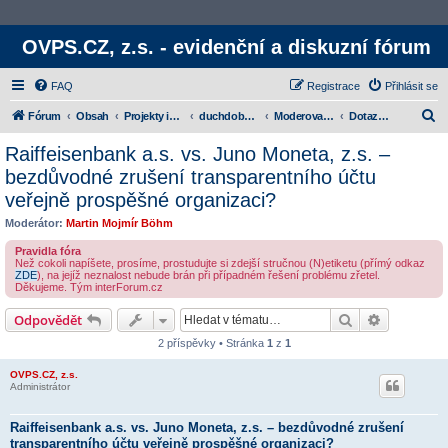
OVPS.CZ, z.s. - evidenční a diskuzní fórum
FAQ
Registrace
Přihlásit se
H
Fórum
Obsah
Projekty iniciativy
duchdoby.cz & OVPS.CZ, z.s.
Moderované kategorie
Dotazy autorům jednotlivých konkrétních publikovaných článků
l
Raiffeisenbank a.s. vs. Juno Moneta, z.s. –
e
bezdůvodné zrušení transparentního účtu
d
veřejně prospěšné organizaci?
a
Moderátor:
Martin Mojmír Böhm
t
Pravidla fóra
Než cokoli napíšete, prosíme, prostudujte si zdejší stručnou (N)etiketu (přímý odkaz
ZDE
), na jejíž neznalost nebude brán při případném řešení problému zřetel.
Děkujeme. Tým interForum.cz
Hledat
Rozšířené
Odpovědět
2 příspěvky • Stránka
1
z
1
OVPS.CZ, z.s.
Administrátor
Raiffeisenbank a.s. vs. Juno Moneta, z.s. – bezdůvodné zrušení
transparentního účtu veřejně prospěšné organizaci?