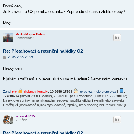
í
Dobrý den,
s
p
Je k zřízení u O2 potřeba občanka? Popřípadě občanka zletilé osoby?
ě
v
Díky
e
k
Martin Mojmír Böhm
Administrátor
Re: Přetahovací a retenční nabídky O2
P
26.05.2025 20:29
ř
í
Hezký den,
s
p
ě
k jakému zařízení a o jakou službu se má jednat? Nerozumím kontextu.
v
e
k
Zangi
pro
diskrétní kontakt
:
10-9259-1559
|
:
ovps.cz
,
mojeretence.cz
|
:
774888774
(hlavní v síti T-Mobile), 702021111 (v síti Vodafone), 608087777 (v síti O2).
Na textové zprávy nemám kapacitu reagovat, použijte oficiální e-mail nebo zavolejte.
Obtěžující (opakované a jinak vynucované) zprávy, resp. flooding bez reakce blokuji.
jezevcik8475
VIP člen
Re: Přetahovací a retenční nabídky O2