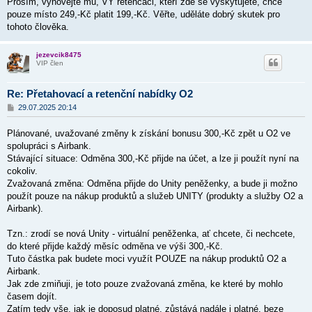
Prosím, vyhovějte mu, VY retenčáci, kteří zde se vyskytujete, chce
pouze místo 249,-Kč platit 199,-Kč. Věřte, uděláte dobrý skutek pro
tohoto člověka.
jezevcik8475
VIP člen
Re: Přetahovací a retenční nabídky O2
P
29.07.2025 20:14
ř
í
Plánované, uvažované změny k získání bonusu 300,-Kč zpět u O2 ve
s
p
spolupráci s Airbank.
ě
Stávající situace: Odměna 300,-Kč přijde na účet, a lze ji použít nyní na
v
cokoliv.
e
k
Zvažovaná změna: Odměna přijde do Unity peněženky, a bude ji možno
použít pouze na nákup produktů a služeb UNITY (produkty a služby O2 a
Airbank).
Tzn.: zrodí se nová Unity - virtuální peněženka, ať chcete, či nechcete,
do které přijde každý měsíc odměna ve výši 300,-Kč.
Tuto částka pak budete moci využít POUZE na nákup produktů O2 a
Airbank.
Jak zde zmiňuji, je toto pouze zvažovaná změna, ke které by mohlo
časem dojít.
Zatím tedy vše, jak je doposud platné, zůstává nadále i platné, beze