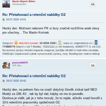
Martin Mojmír Böhm
Administrátor
Re: Přetahovací a retenční nabídky O2
P
03.07.2025 14:01
ř
í
Hezký den. Možnost nalezení PK si brzy značně rozšíříme aneb slevy
s
p
pro všechny... Thx Martin Kmínek.
ě
v
e
Zangi
pro
diskrétní kontakt
:
10-9259-1559
|
:
ovps.cz
,
mojeretence.cz
|
:
k
774888774
(hlavní v síti T-Mobile), 702021111 (v síti Vodafone), 608087777 (v síti O2).
Na textové zprávy nemám kapacitu reagovat, použijte oficiální e-mail nebo zavolejte.
Obtěžující (opakované a jinak vynucované) zprávy, resp. flooding bez reakce blokuji.
jezevcik8475
VIP člen
Re: Přetahovací a retenční nabídky O2
P
29.07.2025 19:42
ř
í
Hezký den, na jednom fóru se snaží dotyčný člověk získat tarif NEO
s
p
Modrý za 199,-Kč , tak by byl rád, kdyby se mu to povedlo.
ě
Doslova je vidět, jak je z toho mrzutý, že to nejde, ačkoliv snad hovořil s
v
10-ti retenčími pracovníky společnosti O2.
e
k