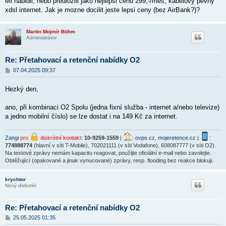
Mi nabidli, nebo predlozili jako nejlepsi cenu 299,-/mes, kabelovy pevny
s
p
xdsl internet. Jak je mozne docilit jeste lepsi ceny (bez AirBank?)?
ě
v
e
Martin Mojmír Böhm
k
Administrátor
Re: Přetahovací a retenční nabídky O2
P
07.04.2025 09:37
ř
í
Hezký den,
s
p
ě
ano, při kombinaci O2 Spolu (jedna fixní služba - internet a/nebo televize)
v
a jedno mobilní číslo) se lze dostat i na 149 Kč za internet.
e
k
Zangi
pro
diskrétní kontakt
:
10-9259-1559
|
:
ovps.cz
,
mojeretence.cz
|
:
774888774
(hlavní v síti T-Mobile), 702021111 (v síti Vodafone), 608087777 (v síti O2).
Na textové zprávy nemám kapacitu reagovat, použijte oficiální e-mail nebo zavolejte.
Obtěžující (opakované a jinak vynucované) zprávy, resp. flooding bez reakce blokuji.
krychtor
Nový diskutér
Re: Přetahovací a retenční nabídky O2
P
25.05.2025 01:35
ř