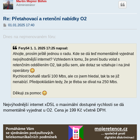
Martin Mojmír Böhm
Administrátor
Re: Přetahovací a retenční nabídky O2
P
01.01.2025 17:40
ř
í
Dnes na nejmenovaném fóru:
s
p
ě
Fery54 1. 1. 2025 17:25 napsal:
v
e
Ahojte, prosím ještě jednou o radu. Kde se dá teď momentálně vyjednat
k
nejvýhodnější internet? Vzhledem k tomu, že první budu volat s
retenčním oddělením O2, tak píšu sem, ale dotaz se vztahuje i na jiné
operátory
Rychlost bohatě starší 100 Mbs, ale co jsem hledal, tak ta se již
nenabízí. Předpokládám tedy, že je třeba se dívat na 250 Mbs.
Děkuji za pomoc
Nejvýhodnější internet xDSL o maximální dostupné rychlosti se dá
momentálně vyjednat u O2. Cena je 199 Kč včetně DPH.