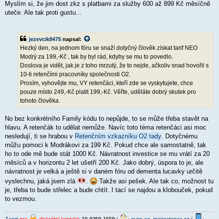
Myslím si, že jim dost zkz s platbami za služby 600 až 899 Kč měsíčně
uteče. Ale tak proti gustu...
jezevcik8475
napsal:
Hezký den, na jednom fóru se snaží dotyčný člověk získat tarif NEO
Modrý za 199,-Kč , tak by byl rád, kdyby se mu to povedlo.
Doslova je vidět, jak je z toho mrzutý, že to nejde, ačkoliv snad hovořil s
10-ti retenčími pracovníky společnosti O2.
Prosím, vyhovějte mu, VY retenčáci, kteří zde se vyskytujete, chce
pouze místo 249,-Kč platit 199,-Kč. Věřte, uděláte dobrý skutek pro
tohoto člověka.
No bez konkrétního Family kódu to nepůjde, to se může třeba stavět na
hlavu. A retenčák to udělat nemůže. Navíc toto téma retenčáci asi moc
nesledují, ti se hrabou v
Retenčním vzkazníku O2 tady
. Dotyčnému
můžu pomoci k Modrákovi za 199 Kč. Pokud chce ale samostatně, tak
ho to ode mě bude stát 1000 Kč. Návratnost investice se mu vrátí za 20
měsíců a v horizontu 2 let ušetří 200 Kč. Jako dobrý, úspora to je, ale
návratnost je velká a ještě si v daném fóru od dementa lucavky určitě
vyslechnu, jaká jsem zlá
.
Takže asi pešek. Ale tak co, možnost tu
je, třeba to bude střelec a bude chtít. I tací se najdou a klobouček, pokud
to vezmou.