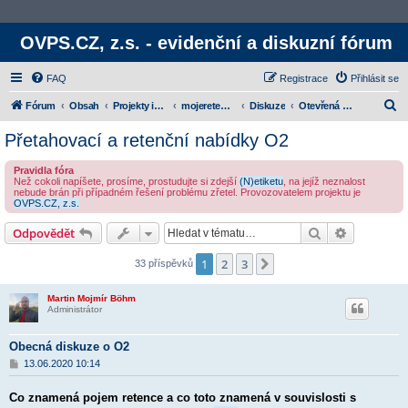
OVPS.CZ, z.s. - evidenční a diskuzní fórum
FAQ
Registrace
Přihlásit se
H
Fórum
Obsah
Projekty iniciativy
mojeretence.cz
Diskuze
Otevřená diskuzní témata
l
Přetahovací a retenční nabídky O2
e
Pravidla fóra
d
Než cokoli napíšete, prosíme, prostudujte si zdejší
(N)etiketu
, na jejíž neznalost
nebude brán při případném řešení problému zřetel. Provozovatelem projektu je
a
OVPS.CZ, z.s.
t
Hledat
Rozšířené
Odpovědět
1
2
3
Další
33 příspěvků
Martin Mojmír Böhm
Administrátor
Obecná diskuze o O2
P
13.06.2020 10:14
ř
í
Co znamená pojem retence a co toto znamená v souvislosti s
s