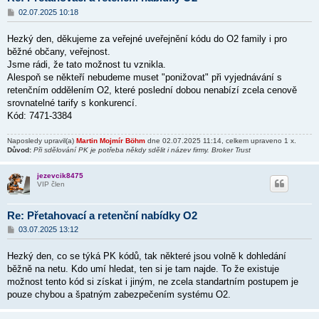
P
02.07.2025 10:18
ř
í
Hezký den, děkujeme za veřejné uveřejnění kódu do O2 family i pro
s
p
běžné občany, veřejnost.
ě
Jsme rádi, že tato možnost tu vznikla.
v
Alespoň se někteří nebudeme muset "ponižovat" při vyjednávání s
e
k
retenčním oddělením O2, které poslední dobou nenabízí zcela cenově
srovnatelné tarify s konkurencí.
Kód: 7471-3384
Naposledy upravil(a)
Martin Mojmír Böhm
dne 02.07.2025 11:14, celkem upraveno 1 x.
Důvod:
Při sdělování PK je potřeba někdy sdělit i název firmy. Broker Trust
jezevcik8475
VIP člen
Re: Přetahovací a retenční nabídky O2
P
03.07.2025 13:12
ř
í
Hezký den, co se týká PK kódů, tak některé jsou volně k dohledání
s
p
běžně na netu. Kdo umí hledat, ten si je tam najde. To že existuje
ě
možnost tento kód si získat i jiným, ne zcela standartním postupem je
v
pouze chybou a špatným zabezpečením systému O2.
e
k