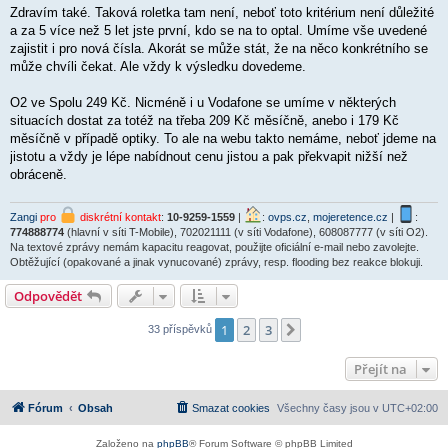
í
Zdravím také. Taková roletka tam není, neboť toto kritérium není důležité
s
p
a za 5 více než 5 let jste první, kdo se na to optal. Umíme vše uvedené
ě
zajistit i pro nová čísla. Akorát se může stát, že na něco konkrétního se
v
může chvíli čekat. Ale vždy k výsledku dovedeme.
e
k
O2 ve Spolu 249 Kč. Nicméně i u Vodafone se umíme v některých
situacích dostat za totéž na třeba 209 Kč měsíčně, anebo i 179 Kč
měsíčně v případě optiky. To ale na webu takto nemáme, neboť jdeme na
jistotu a vždy je lépe nabídnout cenu jistou a pak překvapit nižší než
obráceně.
Zangi
pro
diskrétní kontakt
:
10-9259-1559
|
:
ovps.cz
,
mojeretence.cz
|
:
774888774
(hlavní v síti T-Mobile), 702021111 (v síti Vodafone), 608087777 (v síti O2).
Na textové zprávy nemám kapacitu reagovat, použijte oficiální e-mail nebo zavolejte.
Obtěžující (opakované a jinak vynucované) zprávy, resp. flooding bez reakce blokuji.
Odpovědět
1
2
3
Další
33 příspěvků
Přejít na
Fórum
Obsah
Smazat cookies
Všechny časy jsou v
UTC+02:00
Založeno na
phpBB
® Forum Software © phpBB Limited