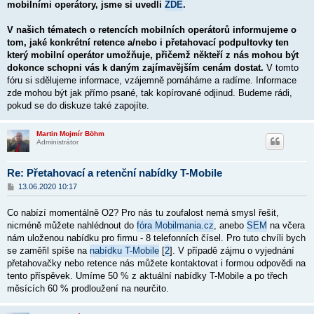
p
mobilními operátory, jsme si uvedli
ZDE
.
ě
v
V našich tématech o retencích mobilních operátorů informujeme o
e
k
tom, jaké konkrétní retence a/nebo i přetahovací podpultovky ten
který mobilní operátor umožňuje, přičemž někteří z nás mohou být
dokonce schopni vás k daným zajímavějším cenám dostat.
V tomto
fóru si sdělujeme informace, vzájemně pomáháme a radíme. Informace
zde mohou být jak přímo psané, tak kopírované odjinud. Budeme rádi,
pokud se do diskuze také zapojíte.
Martin Mojmír Böhm
Administrátor
Re: Přetahovací a retenční nabídky T-Mobile
P
13.06.2020 10:17
ř
í
Co nabízí momentálně O2? Pro nás tu zoufalost nemá smysl řešit,
s
p
nicméně můžete nahlédnout do
fóra Mobilmania.cz
, anebo
SEM
na včera
ě
nám uloženou nabídku pro firmu - 8 telefonních čísel. Pro tuto chvíli bych
v
se zaměřil spíše na
e
nabídku T-Mobile
[
2
]. V případě zájmu o vyjednání
k
přetahovačky nebo retence nás můžete kontaktovat i formou odpovědi na
tento příspěvek. Umíme 50 % z aktuální nabídky T-Mobile a po třech
měsících 60 % prodloužení na neurčito.