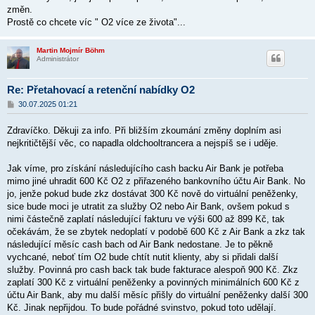
změn.
Prostě co chcete víc " O2 více ze života"...
Martin Mojmír Böhm
Administrátor
Re: Přetahovací a retenční nabídky O2
P
30.07.2025 01:21
ř
í
Zdravíčko. Děkuji za info. Při bližším zkoumání změny doplním asi
s
p
nejkritičtější věc, co napadla oldchooltrancera a nejspíš se i uděje.
ě
v
Jak víme, pro získání následujícího cash backu Air Bank je potřeba
e
k
mimo jiné uhradit 600 Kč O2 z přiřazeného bankovního účtu Air Bank. No
jo, jenže pokud bude zkz dostávat 300 Kč nově do virtuální peněženky,
sice bude moci je utratit za služby O2 nebo Air Bank, ovšem pokud s
nimi částečně zaplatí následující fakturu ve výši 600 až 899 Kč, tak
očekávám, že se zbytek nedoplatí v podobě 600 Kč z Air Bank a zkz tak
následující měsíc cash bach od Air Bank nedostane. Je to pěkně
vychcané, neboť tím O2 bude chtít nutit klienty, aby si přidali další
služby. Povinná pro cash back tak bude fakturace alespoň 900 Kč. Zkz
zaplatí 300 Kč z virtuální peněženky a povinných minimálních 600 Kč z
účtu Air Bank, aby mu další měsíc přišly do virtuální peněženky další 300
Kč. Jinak nepřijdou. To bude pořádné svinstvo, pokud toto udělají.