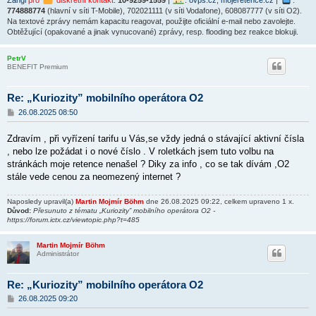
Zangi
pro
diskrétní kontakt
:
10-9259-1559
|
:
ovps.cz
,
mojeretence.cz
|
:
774888774
(hlavní v síti T-Mobile), 702021111 (v síti Vodafone), 608087777 (v síti O2).
Na textové zprávy nemám kapacitu reagovat, použijte oficiální e-mail nebo zavolejte.
Obtěžující (opakované a jinak vynucované) zprávy, resp. flooding bez reakce blokuji.
PetrV
BENEFIT Premium
Re: „Kuriozity” mobilního operátora O2
P
26.08.2025 08:50
ř
í
Zdravím , při vyřízení tarifu u Vás,se vždy jedná o stávající aktivní čísla
s
p
, nebo lze požádat i o nové číslo . V roletkách jsem tuto volbu na
ě
stránkách moje retence nenašel ? Diky za info , co se tak dívám ,O2
v
stále vede cenou za neomezený internet ?
e
k
Naposledy upravil(a)
Martin Mojmír Böhm
dne 26.08.2025 09:22, celkem upraveno 1 x.
Důvod:
Přesunuto z tématu „Kuriozity” mobilního operátora O2 -
https://forum.ictx.cz/viewtopic.php?t=485
Martin Mojmír Böhm
Administrátor
Re: „Kuriozity” mobilního operátora O2
P
26.08.2025 09:20
ř